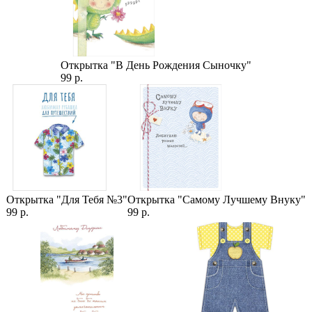
Розы
,
Малиновые розы
,
Кустовые Розы (Спрей)
,
Розы оптом
,
Розы поштучно
,
Кустовые Пионовидные Розы
,
Розы 40 см
,
Роза Мисти Баблс
Открытка "В День Рождения Сыночку"
99 р.
Открытка "Для Тебя №3"
Открытка "Самому Лучшему Внуку"
99 р.
99 р.