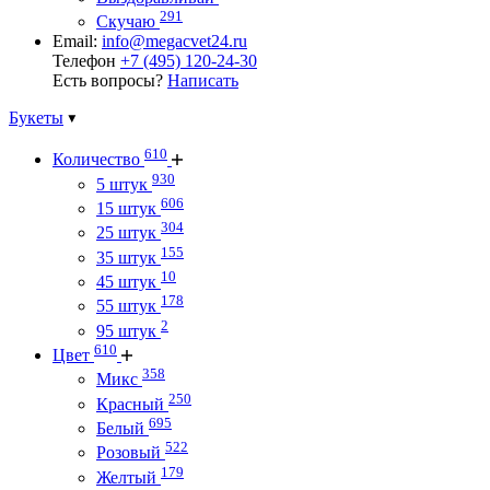
291
Скучаю
Email:
info@megacvet24.ru
Телефон
+7 (495) 120-24-30
Есть вопросы?
Написать
Букеты
610
Количество
930
5 штук
606
15 штук
304
25 штук
155
35 штук
10
45 штук
178
55 штук
2
95 штук
610
Цвет
358
Микс
250
Красный
695
Белый
522
Розовый
179
Желтый