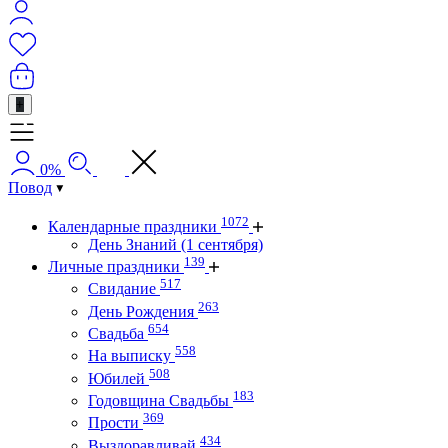
+
0%
Повод
1072
Календарные праздники
День Знаний (1 сентября)
139
Личные праздники
517
Свидание
263
День Рождения
654
Свадьба
558
На выписку
508
Юбилей
183
Годовщина Свадьбы
369
Прости
434
Выздоравливай