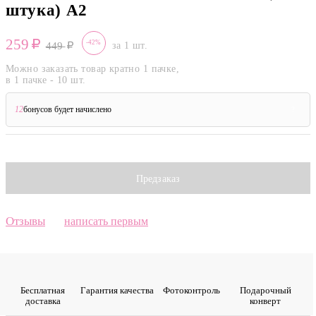
штука) А2
259
-42%
449
за 1 шт.
Можно заказать товар кратно 1 пачке,
в 1 пачке - 10 шт.
12
бонусов будет начислено
?
Предзаказ
Отзывы
написать первым
Бесплатная
Гарантия качества
Фото­контроль
Подарочный
доставка
конверт