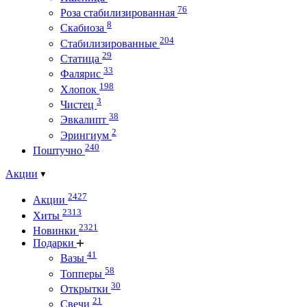
76
Роза стабилизированная
8
Скабиоза
204
Стабилизированные
29
Статица
33
Фалярис
198
Хлопок
3
Чистец
38
Эвкалипт
2
Эрингиум
240
Поштучно
Акции
2427
Акции
2313
Хиты
2321
Новинки
Подарки
41
Вазы
58
Топперы
30
Открытки
21
Свечи