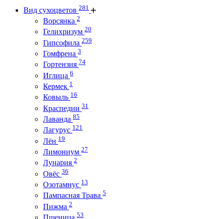
281
Вид сухоцветов
2
Ворсянка
20
Гелихризум
259
Гипсофила
3
Гомфрена
74
Гортензия
6
Иглица
1
Кермек
16
Ковыль
31
Краспедии
85
Лаванда
121
Лагурус
19
Лён
27
Лимониум
2
Лунария
36
Овёс
13
Озотамнус
5
Пампасная Трава
2
Пижма
53
Пшеница