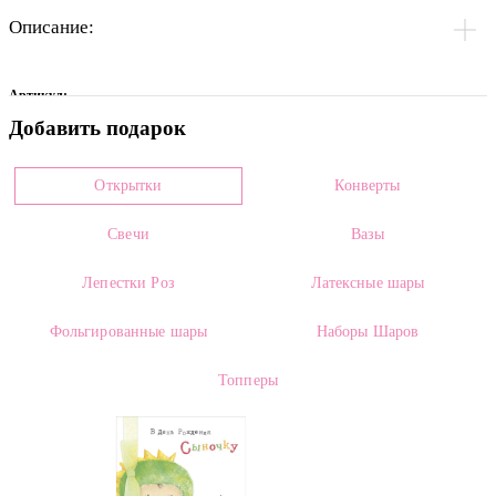
Описание:
Артикул:
Добавить подарок
0004490
Цвет
Открытки
Конверты
Малиновый
Свечи
Вазы
Размеры:
Высота:
40.00 см
Лепестки Роз
Латексные шары
Страна производителя:
Фольгированные шары
Наборы Шаров
Россия, Голландия
Топперы
Сорт:
Misty Bubbles
Категории: