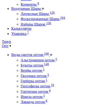
8
Конверты
Воздушные Шары
129
Латексные Шары
294
Фольгированные Шары
138
Наборы Шаров
Калькулятор
7
Упаковка
Траур
Опт
246
Виды цветов оптом
3
Альстромерия оптом
148
Букеты оптом
1
Вербы оптом
3
Гвоздики оптом
1
Герберы оптом
19
Гипсофилы оптом
4
Гортензии оптом
1
Ирисы оптом
8
Лаванда оптом