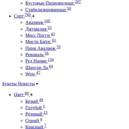
207
Кустовые Пионовидные
50
Стабилизированные
780
Сорт
160
Аваланж
53
Джумилия
43
Мисс Пигги
61
Мисти Баблс
70
Пинк Аваланж
56
Ревиваль
154
Ред Наоми
64
Шангри Ла
47
Wow
Букеты Невесты
86
Цвет
49
Белый
1
Голубой
13
Розовый
4
Синий
7
Красный