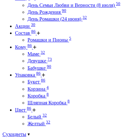
50
День Семьи Любви и Верности (8 июля)
90
День Рождения
32
День Ромашки (24 июня)
30
Акции
86
Состав
5
Ромашки и Пионы
86
Кому
32
Маме
73
Девушке
90
Бабушке
86
Упаковка
86
Букет
4
Корзина
8
Коробка
8
Шляпная Коробка
86
Цвет
32
Белый
32
Желтый
Сухоцветы