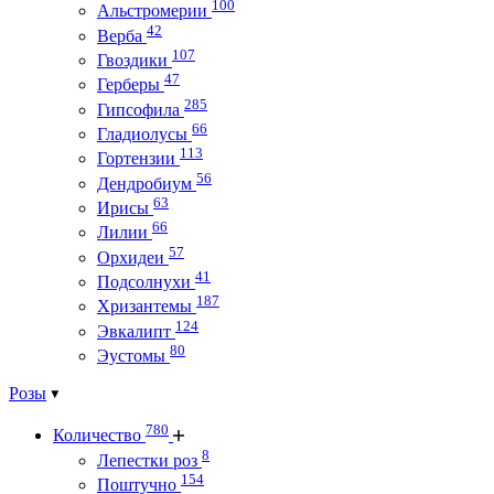
100
Альстромерии
42
Верба
107
Гвоздики
47
Герберы
285
Гипсофила
66
Гладиолусы
113
Гортензии
56
Дендробиум
63
Ирисы
66
Лилии
57
Орхидеи
41
Подсолнухи
187
Хризантемы
124
Эвкалипт
80
Эустомы
Розы
780
Количество
8
Лепестки роз
154
Поштучно