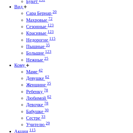
Букет
Вид
20
Сара Бернар
72
Махровые
123
Сезонные
123
Красивые
115
Недорогие
35
Пышные
123
Большие
25
Нежные
Кому
42
Маме
62
Девушке
35
Женщине
78
Ребенку
62
Любимой
78
Девочке
30
Бабушке
33
Сестре
29
Учителю
115
Акции