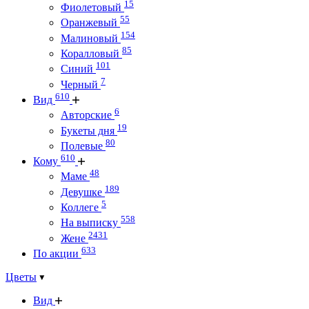
15
Фиолетовый
55
Оранжевый
154
Малиновый
85
Коралловый
101
Синий
7
Черный
610
Вид
6
Авторские
19
Букеты дня
80
Полевые
610
Кому
48
Маме
189
Девушке
5
Коллеге
558
На выписку
2431
Жене
633
По акции
Цветы
Вид