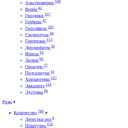
100
Альстромерии
42
Верба
107
Гвоздики
47
Герберы
285
Гипсофила
66
Гладиолусы
113
Гортензии
56
Дендробиум
63
Ирисы
66
Лилии
57
Орхидеи
41
Подсолнухи
187
Хризантемы
124
Эвкалипт
80
Эустомы
Розы
780
Количество
8
Лепестки роз
154
Поштучно