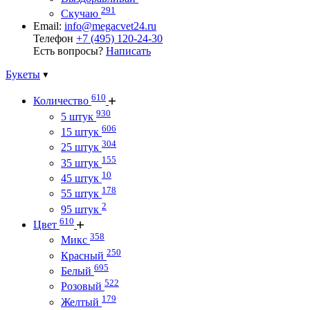
291
Скучаю
Email:
info@megacvet24.ru
Телефон
+7 (495) 120-24-30
Есть вопросы?
Написать
Букеты
610
Количество
930
5 штук
606
15 штук
304
25 штук
155
35 штук
10
45 штук
178
55 штук
2
95 штук
610
Цвет
358
Микс
250
Красный
695
Белый
522
Розовый
179
Желтый