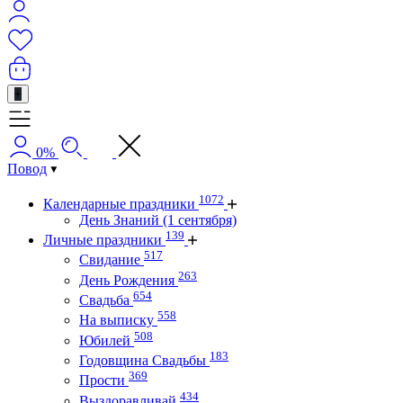
+
0%
Повод
1072
Календарные праздники
День Знаний (1 сентября)
139
Личные праздники
517
Свидание
263
День Рождения
654
Свадьба
558
На выписку
508
Юбилей
183
Годовщина Свадьбы
369
Прости
434
Выздоравливай