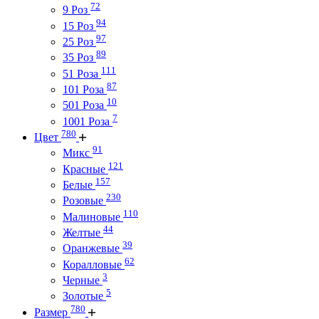
72
9 Роз
94
15 Роз
97
25 Роз
89
35 Роз
111
51 Роза
87
101 Роза
10
501 Роза
7
1001 Роза
780
Цвет
91
Микс
121
Красные
157
Белые
230
Розовые
110
Малиновые
44
Желтые
39
Оранжевые
62
Коралловые
3
Черные
5
Золотые
780
Размер