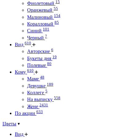
15
Фиолетовый
55
Оранжевый
154
Малиновый
85
Коралловый
101
Синий
7
Черный
610
Вид
6
Авторские
19
Букеты дня
80
Полевые
610
Кому
48
Маме
189
Девушке
5
Коллеге
558
На выписку
2431
Жене
633
По акции
Цветы
Вид