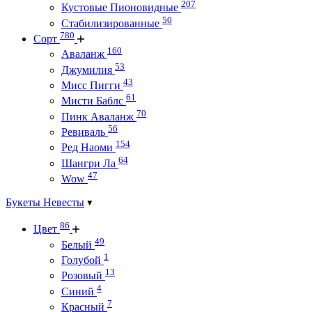
207
Кустовые Пионовидные
50
Стабилизированные
780
Сорт
160
Аваланж
53
Джумилия
43
Мисс Пигги
61
Мисти Баблс
70
Пинк Аваланж
56
Ревиваль
154
Ред Наоми
64
Шангри Ла
47
Wow
Букеты Невесты
86
Цвет
49
Белый
1
Голубой
13
Розовый
4
Синий
7
Красный