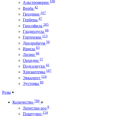
100
Альстромерии
42
Верба
107
Гвоздики
47
Герберы
285
Гипсофила
66
Гладиолусы
113
Гортензии
56
Дендробиум
63
Ирисы
66
Лилии
57
Орхидеи
41
Подсолнухи
187
Хризантемы
124
Эвкалипт
80
Эустомы
Розы
780
Количество
8
Лепестки роз
154
Поштучно