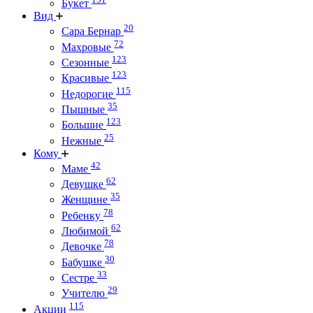
Букет
Вид
20
Сара Бернар
72
Махровые
123
Сезонные
123
Красивые
115
Недорогие
35
Пышные
123
Большие
25
Нежные
Кому
42
Маме
62
Девушке
35
Женщине
78
Ребенку
62
Любимой
78
Девочке
30
Бабушке
33
Сестре
29
Учителю
115
Акции