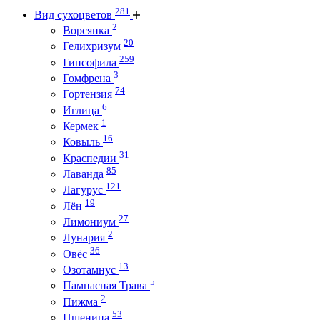
281
Вид сухоцветов
2
Ворсянка
20
Гелихризум
259
Гипсофила
3
Гомфрена
74
Гортензия
6
Иглица
1
Кермек
16
Ковыль
31
Краспедии
85
Лаванда
121
Лагурус
19
Лён
27
Лимониум
2
Лунария
36
Овёс
13
Озотамнус
5
Пампасная Трава
2
Пижма
53
Пшеница