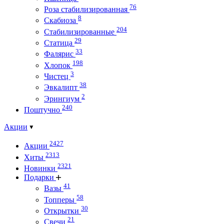
76
Роза стабилизированная
8
Скабиоза
204
Стабилизированные
29
Статица
33
Фалярис
198
Хлопок
3
Чистец
38
Эвкалипт
2
Эрингиум
240
Поштучно
Акции
2427
Акции
2313
Хиты
2321
Новинки
Подарки
41
Вазы
58
Топперы
30
Открытки
21
Свечи