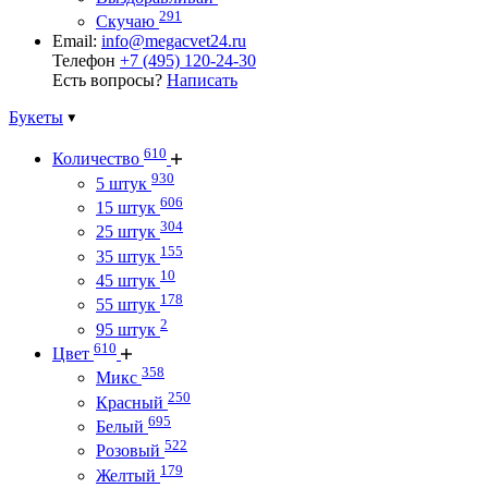
291
Скучаю
Email:
info@megacvet24.ru
Телефон
+7 (495) 120-24-30
Есть вопросы?
Написать
Букеты
610
Количество
930
5 штук
606
15 штук
304
25 штук
155
35 штук
10
45 штук
178
55 штук
2
95 штук
610
Цвет
358
Микс
250
Красный
695
Белый
522
Розовый
179
Желтый