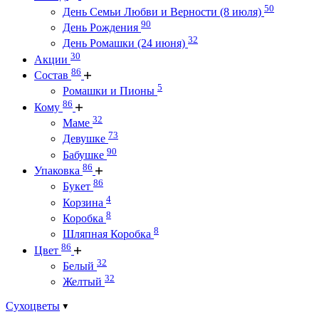
50
День Семьи Любви и Верности (8 июля)
90
День Рождения
32
День Ромашки (24 июня)
30
Акции
86
Состав
5
Ромашки и Пионы
86
Кому
32
Маме
73
Девушке
90
Бабушке
86
Упаковка
86
Букет
4
Корзина
8
Коробка
8
Шляпная Коробка
86
Цвет
32
Белый
32
Желтый
Сухоцветы