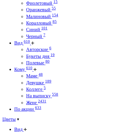
15
Фиолетовый
55
Оранжевый
154
Малиновый
85
Коралловый
101
Синий
7
Черный
610
Вид
6
Авторские
19
Букеты дня
80
Полевые
610
Кому
48
Маме
189
Девушке
5
Коллеге
558
На выписку
2431
Жене
633
По акции
Цветы
Вид