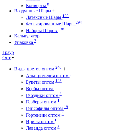
8
Конверты
Воздушные Шары
129
Латексные Шары
294
Фольгированные Шары
138
Наборы Шаров
Калькулятор
7
Упаковка
Траур
Опт
246
Виды цветов оптом
3
Альстромерия оптом
148
Букеты оптом
1
Вербы оптом
3
Гвоздики оптом
1
Герберы оптом
19
Гипсофилы оптом
4
Гортензии оптом
1
Ирисы оптом
8
Лаванда оптом