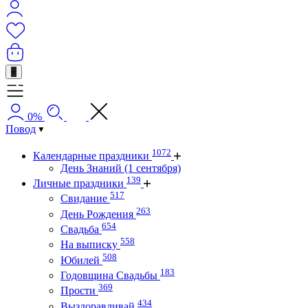
+
0%
Повод
1072
Календарные праздники
День Знаний (1 сентября)
139
Личные праздники
517
Свидание
263
День Рождения
654
Свадьба
558
На выписку
508
Юбилей
183
Годовщина Свадьбы
369
Прости
434
Выздоравливай