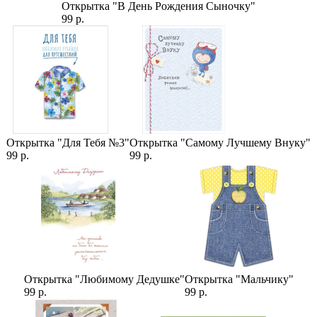
Орхидея Дендробиум Синяя Космос (1 штука)
Открытка "В День Рождения Сыночку"
Сборка в дизайнерскую упаковку (1-25)
99 р.
Категории:
Цены
,
Орхидеи
,
Букеты
,
Гипсофилы
,
Синие Букеты
Открытка "Для Тебя №3"
Открытка "Самому Лучшему Внуку"
99 р.
99 р.
Открытка "Любимому Дедушке"
Открытка "Мальчику"
99 р.
99 р.