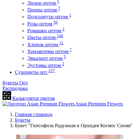
5
Лилии оптом
7
Пионы оптом
1
Подсолнухи оптом
50
Розы оптом
2
Ромашки оптом
246
Цветы оптом
31
Хлопок оптом
7
Хризантемы оптом
5
Эвкалипт оптом
2
Эустомы оптом
257
Сухоцветы опт
Букеты Опт
Распродажа
Калькулятор цветов
Asian Premium Flowers
Главная страница
Букеты
Букет "Гипсофила Радужная и Орхидея Космос Синяя"