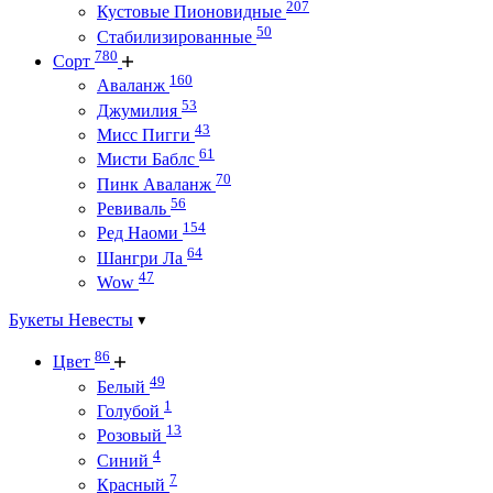
207
Кустовые Пионовидные
50
Стабилизированные
780
Сорт
160
Аваланж
53
Джумилия
43
Мисс Пигги
61
Мисти Баблс
70
Пинк Аваланж
56
Ревиваль
154
Ред Наоми
64
Шангри Ла
47
Wow
Букеты Невесты
86
Цвет
49
Белый
1
Голубой
13
Розовый
4
Синий
7
Красный