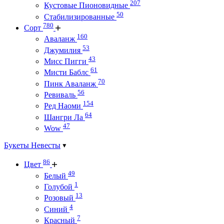
207
Кустовые Пионовидные
50
Стабилизированные
780
Сорт
160
Аваланж
53
Джумилия
43
Мисс Пигги
61
Мисти Баблс
70
Пинк Аваланж
56
Ревиваль
154
Ред Наоми
64
Шангри Ла
47
Wow
Букеты Невесты
86
Цвет
49
Белый
1
Голубой
13
Розовый
4
Синий
7
Красный