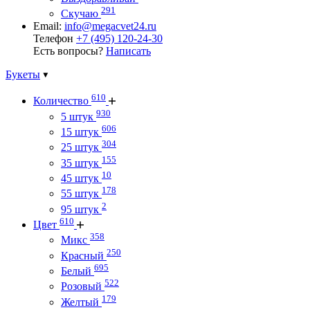
291
Скучаю
Email:
info@megacvet24.ru
Телефон
+7 (495) 120-24-30
Есть вопросы?
Написать
Букеты
610
Количество
930
5 штук
606
15 штук
304
25 штук
155
35 штук
10
45 штук
178
55 штук
2
95 штук
610
Цвет
358
Микс
250
Красный
695
Белый
522
Розовый
179
Желтый