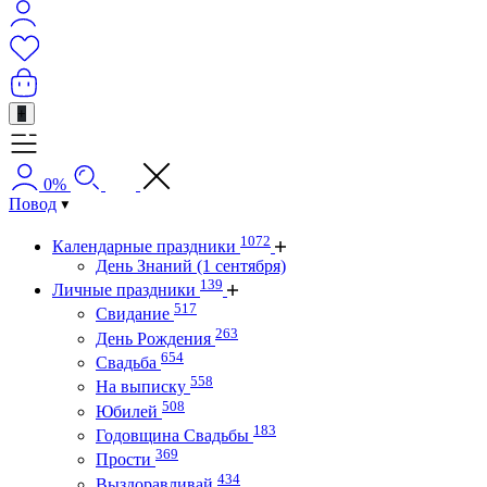
+
0%
Повод
1072
Календарные праздники
День Знаний (1 сентября)
139
Личные праздники
517
Свидание
263
День Рождения
654
Свадьба
558
На выписку
508
Юбилей
183
Годовщина Свадьбы
369
Прости
434
Выздоравливай