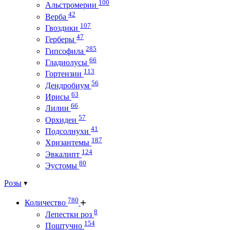
100
Альстромерии
42
Верба
107
Гвоздики
47
Герберы
285
Гипсофила
66
Гладиолусы
113
Гортензии
56
Дендробиум
63
Ирисы
66
Лилии
57
Орхидеи
41
Подсолнухи
187
Хризантемы
124
Эвкалипт
80
Эустомы
Розы
780
Количество
8
Лепестки роз
154
Поштучно