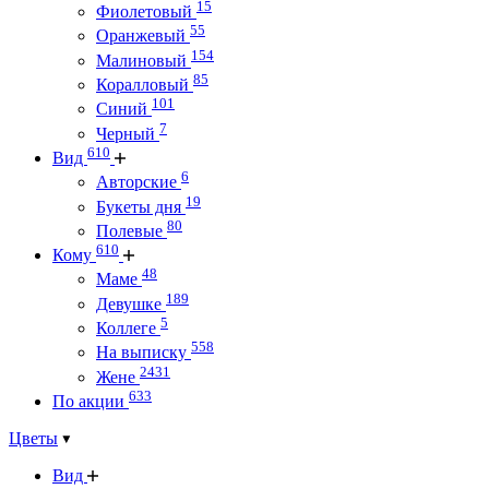
15
Фиолетовый
55
Оранжевый
154
Малиновый
85
Коралловый
101
Синий
7
Черный
610
Вид
6
Авторские
19
Букеты дня
80
Полевые
610
Кому
48
Маме
189
Девушке
5
Коллеге
558
На выписку
2431
Жене
633
По акции
Цветы
Вид