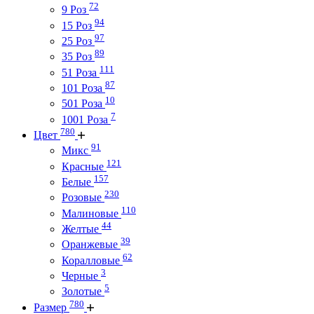
72
9 Роз
94
15 Роз
97
25 Роз
89
35 Роз
111
51 Роза
87
101 Роза
10
501 Роза
7
1001 Роза
780
Цвет
91
Микс
121
Красные
157
Белые
230
Розовые
110
Малиновые
44
Желтые
39
Оранжевые
62
Коралловые
3
Черные
5
Золотые
780
Размер