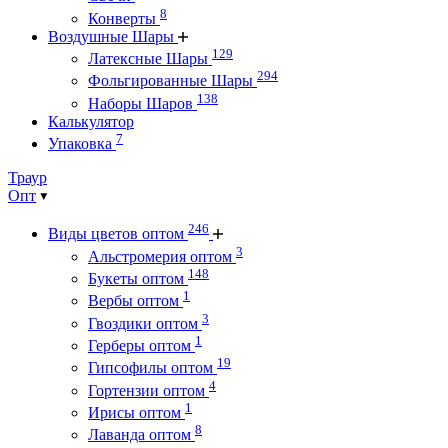
8
Конверты
Воздушные Шары
129
Латексные Шары
294
Фольгированные Шары
138
Наборы Шаров
Калькулятор
7
Упаковка
Траур
Опт
246
Виды цветов оптом
3
Альстромерия оптом
148
Букеты оптом
1
Вербы оптом
3
Гвоздики оптом
1
Герберы оптом
19
Гипсофилы оптом
4
Гортензии оптом
1
Ирисы оптом
8
Лаванда оптом