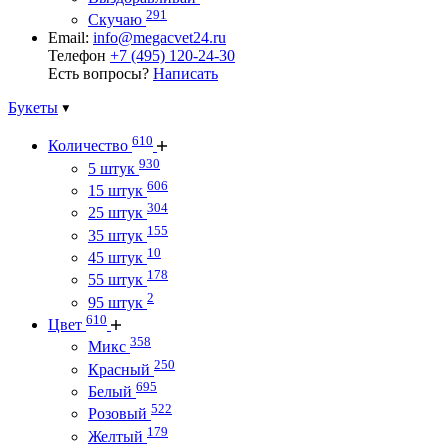
291
Скучаю
Email:
info@megacvet24.ru
Телефон
+7 (495) 120-24-30
Есть вопросы?
Написать
Букеты
610
Количество
930
5 штук
606
15 штук
304
25 штук
155
35 штук
10
45 штук
178
55 штук
2
95 штук
610
Цвет
358
Микс
250
Красный
695
Белый
522
Розовый
179
Желтый