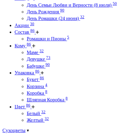
50
День Семьи Любви и Верности (8 июля)
90
День Рождения
32
День Ромашки (24 июня)
30
Акции
86
Состав
5
Ромашки и Пионы
86
Кому
32
Маме
73
Девушке
90
Бабушке
86
Упаковка
86
Букет
4
Корзина
8
Коробка
8
Шляпная Коробка
86
Цвет
32
Белый
32
Желтый
Сухоцветы