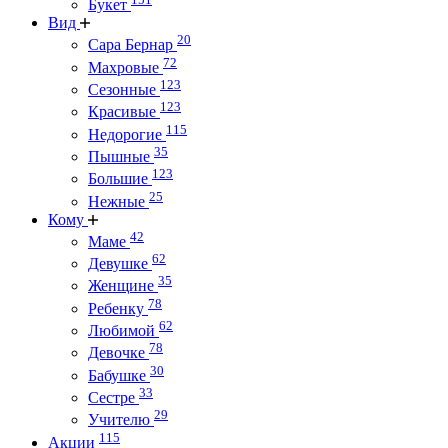
Букет
Вид
20
Сара Бернар
72
Махровые
123
Сезонные
123
Красивые
115
Недорогие
35
Пышные
123
Большие
25
Нежные
Кому
42
Маме
62
Девушке
35
Женщине
78
Ребенку
62
Любимой
78
Девочке
30
Бабушке
33
Сестре
29
Учителю
115
Акции