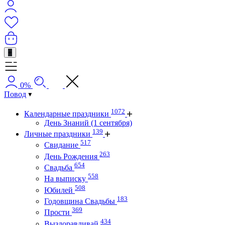
+
0%
Повод
1072
Календарные праздники
День Знаний (1 сентября)
139
Личные праздники
517
Свидание
263
День Рождения
654
Свадьба
558
На выписку
508
Юбилей
183
Годовщина Свадьбы
369
Прости
434
Выздоравливай