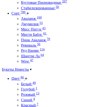
207
Кустовые Пионовидные
50
Стабилизированные
780
Сорт
160
Аваланж
53
Джумилия
43
Мисс Пигги
61
Мисти Баблс
70
Пинк Аваланж
56
Ревиваль
154
Ред Наоми
64
Шангри Ла
47
Wow
Букеты Невесты
86
Цвет
49
Белый
1
Голубой
13
Розовый
4
Синий
7
Красный