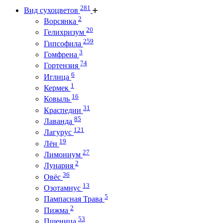
281
Вид сухоцветов
2
Ворсянка
20
Гелихризум
259
Гипсофила
3
Гомфрена
74
Гортензия
6
Иглица
1
Кермек
16
Ковыль
31
Краспедии
85
Лаванда
121
Лагурус
19
Лён
27
Лимониум
2
Лунария
36
Овёс
13
Озотамнус
5
Пампасная Трава
2
Пижма
53
Пшеница