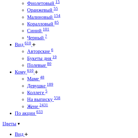
15
Фиолетовый
55
Оранжевый
154
Малиновый
85
Коралловый
101
Синий
7
Черный
610
Вид
6
Авторские
19
Букеты дня
80
Полевые
610
Кому
48
Маме
189
Девушке
5
Коллеге
558
На выписку
2431
Жене
633
По акции
Цветы
Вид