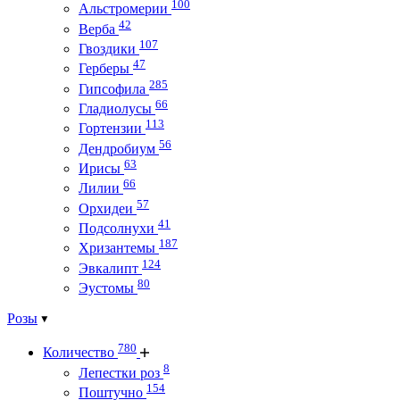
100
Альстромерии
42
Верба
107
Гвоздики
47
Герберы
285
Гипсофила
66
Гладиолусы
113
Гортензии
56
Дендробиум
63
Ирисы
66
Лилии
57
Орхидеи
41
Подсолнухи
187
Хризантемы
124
Эвкалипт
80
Эустомы
Розы
780
Количество
8
Лепестки роз
154
Поштучно