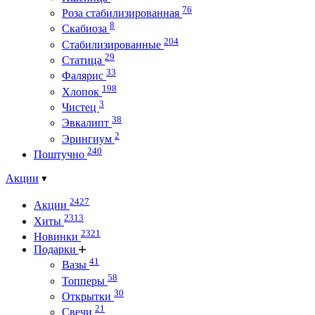
76
Роза стабилизированная
8
Скабиоза
204
Стабилизированные
29
Статица
33
Фалярис
198
Хлопок
3
Чистец
38
Эвкалипт
2
Эрингиум
240
Поштучно
Акции
2427
Акции
2313
Хиты
2321
Новинки
Подарки
41
Вазы
58
Топперы
30
Открытки
21
Свечи