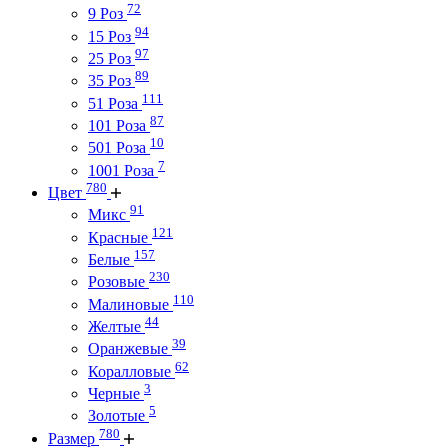
72
9 Роз
94
15 Роз
97
25 Роз
89
35 Роз
111
51 Роза
87
101 Роза
10
501 Роза
7
1001 Роза
780
Цвет
91
Микс
121
Красные
157
Белые
230
Розовые
110
Малиновые
44
Желтые
39
Оранжевые
62
Коралловые
3
Черные
5
Золотые
780
Размер