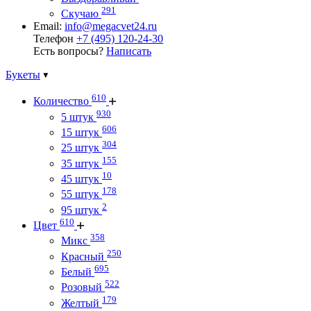
291
Скучаю
Email:
info@megacvet24.ru
Телефон
+7 (495) 120-24-30
Есть вопросы?
Написать
Букеты
610
Количество
930
5 штук
606
15 штук
304
25 штук
155
35 штук
10
45 штук
178
55 штук
2
95 штук
610
Цвет
358
Микс
250
Красный
695
Белый
522
Розовый
179
Желтый