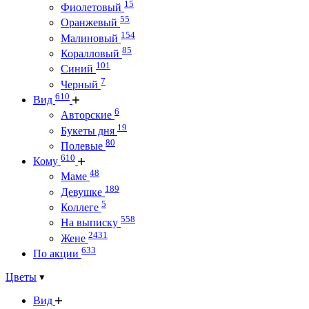
15
Фиолетовый
55
Оранжевый
154
Малиновый
85
Коралловый
101
Синий
7
Черный
610
Вид
6
Авторские
19
Букеты дня
80
Полевые
610
Кому
48
Маме
189
Девушке
5
Коллеге
558
На выписку
2431
Жене
633
По акции
Цветы
Вид