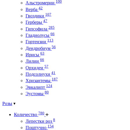
100
Альстромерии
42
Верба
107
Гвоздики
47
Герберы
285
Гипсофила
66
Гладиолусы
113
Гортензии
56
Дендробиум
63
Ирисы
66
Лилии
57
Орхидеи
41
Подсолнухи
187
Хризантемы
124
Эвкалипт
80
Эустомы
Розы
780
Количество
8
Лепестки роз
154
Поштучно