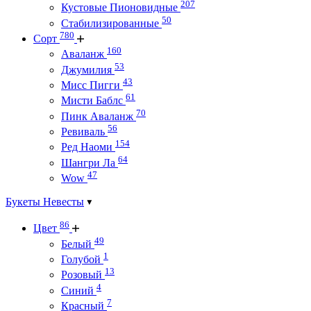
207
Кустовые Пионовидные
50
Стабилизированные
780
Сорт
160
Аваланж
53
Джумилия
43
Мисс Пигги
61
Мисти Баблс
70
Пинк Аваланж
56
Ревиваль
154
Ред Наоми
64
Шангри Ла
47
Wow
Букеты Невесты
86
Цвет
49
Белый
1
Голубой
13
Розовый
4
Синий
7
Красный