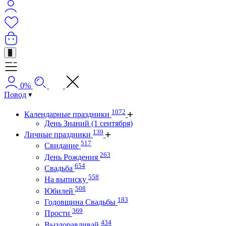
+
0%
Повод
1072
Календарные праздники
День Знаний (1 сентября)
139
Личные праздники
517
Свидание
263
День Рождения
654
Свадьба
558
На выписку
508
Юбилей
183
Годовщина Свадьбы
369
Прости
434
Выздоравливай