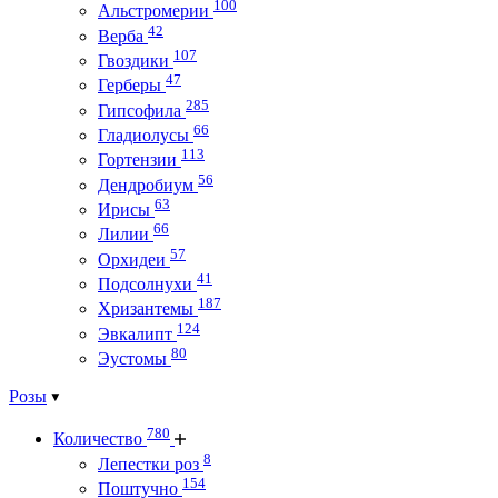
100
Альстромерии
42
Верба
107
Гвоздики
47
Герберы
285
Гипсофила
66
Гладиолусы
113
Гортензии
56
Дендробиум
63
Ирисы
66
Лилии
57
Орхидеи
41
Подсолнухи
187
Хризантемы
124
Эвкалипт
80
Эустомы
Розы
780
Количество
8
Лепестки роз
154
Поштучно