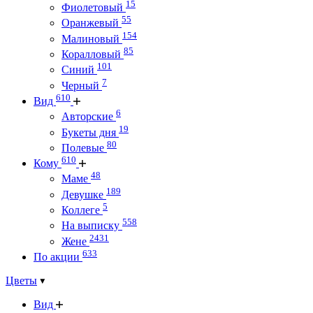
15
Фиолетовый
55
Оранжевый
154
Малиновый
85
Коралловый
101
Синий
7
Черный
610
Вид
6
Авторские
19
Букеты дня
80
Полевые
610
Кому
48
Маме
189
Девушке
5
Коллеге
558
На выписку
2431
Жене
633
По акции
Цветы
Вид