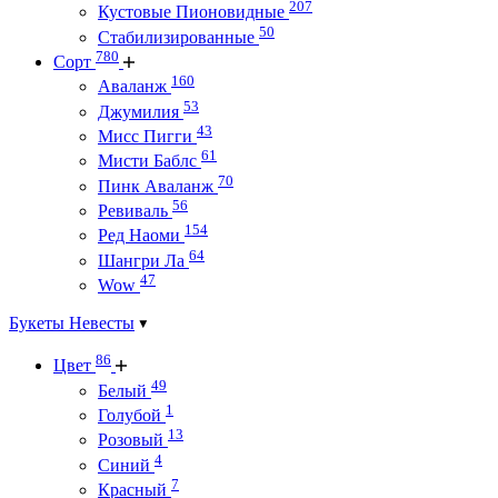
207
Кустовые Пионовидные
50
Стабилизированные
780
Сорт
160
Аваланж
53
Джумилия
43
Мисс Пигги
61
Мисти Баблс
70
Пинк Аваланж
56
Ревиваль
154
Ред Наоми
64
Шангри Ла
47
Wow
Букеты Невесты
86
Цвет
49
Белый
1
Голубой
13
Розовый
4
Синий
7
Красный