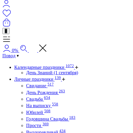
+
0%
Повод
1072
Календарные праздники
День Знаний (1 сентября)
139
Личные праздники
517
Свидание
263
День Рождения
654
Свадьба
558
На выписку
508
Юбилей
183
Годовщина Свадьбы
369
Прости
434
Выздоравливай