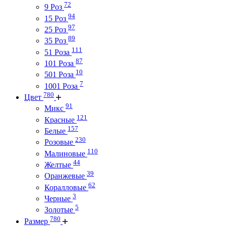
72
9 Роз
94
15 Роз
97
25 Роз
89
35 Роз
111
51 Роза
87
101 Роза
10
501 Роза
7
1001 Роза
780
Цвет
91
Микс
121
Красные
157
Белые
230
Розовые
110
Малиновые
44
Желтые
39
Оранжевые
62
Коралловые
3
Черные
5
Золотые
780
Размер