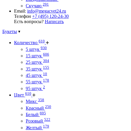
291
Скучаю
Email:
info@megacvet24.ru
Телефон
+7 (495) 120-24-30
Есть вопросы?
Написать
Букеты
610
Количество
930
5 штук
606
15 штук
304
25 штук
155
35 штук
10
45 штук
178
55 штук
2
95 штук
610
Цвет
358
Микс
250
Красный
695
Белый
522
Розовый
179
Желтый