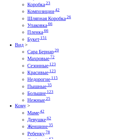
23
Коробка
42
Композиции
26
Шляпная Коробка
66
Упаковка
66
Пленка
151
Букет
Вид
>
20
Сара Бернар
72
Махровые
123
Сезонные
123
Красивые
115
Недорогие
35
Пышные
123
Большие
25
Нежные
Кому
>
42
Маме
62
Девушке
35
Женщине
78
Ребенку
62