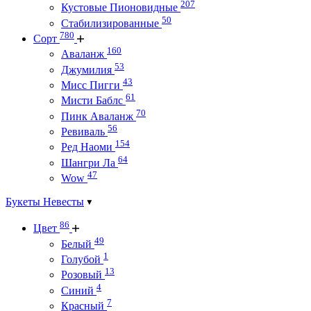
207
Кустовые Пионовидные
50
Стабилизированные
780
Сорт
160
Аваланж
53
Джумилия
43
Мисс Пигги
61
Мисти Баблс
70
Пинк Аваланж
56
Ревиваль
154
Ред Наоми
64
Шангри Ла
47
Wow
Букеты Невесты
86
Цвет
49
Белый
1
Голубой
13
Розовый
4
Синий
7
Красный