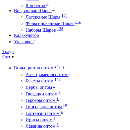
8
Конверты
Воздушные Шары
129
Латексные Шары
294
Фольгированные Шары
138
Наборы Шаров
Калькулятор
7
Упаковка
Траур
Опт
246
Виды цветов оптом
3
Альстромерия оптом
148
Букеты оптом
1
Вербы оптом
3
Гвоздики оптом
1
Герберы оптом
19
Гипсофилы оптом
4
Гортензии оптом
1
Ирисы оптом
8
Лаванда оптом