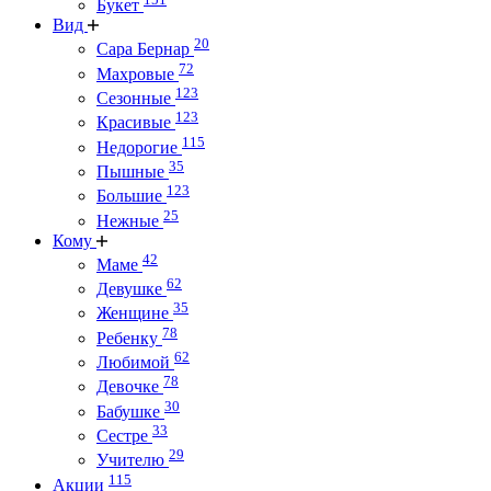
Букет
Вид
20
Сара Бернар
72
Махровые
123
Сезонные
123
Красивые
115
Недорогие
35
Пышные
123
Большие
25
Нежные
Кому
42
Маме
62
Девушке
35
Женщине
78
Ребенку
62
Любимой
78
Девочке
30
Бабушке
33
Сестре
29
Учителю
115
Акции