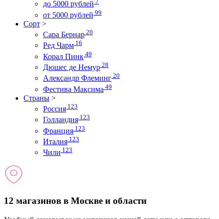
7
до 5000 рублей
99
от 5000 рублей
Сорт
>
20
Сара Бернар
16
Ред Чарм
49
Корал Пинк
28
Дюшес де Немур
20
Александр Флеминг
49
Фестива Максима
Страны
>
123
Россия
123
Голландия
123
Франция
123
Италия
123
Чили
12 магазинов в Москве и области