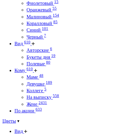
15
Фиолетовый
55
Оранжевый
154
Малиновый
85
Коралловый
101
Синий
7
Черный
610
Вид
6
Авторские
19
Букеты дня
80
Полевые
610
Кому
48
Маме
189
Девушке
5
Коллеге
558
На выписку
2431
Жене
633
По акции
Цветы
Вид