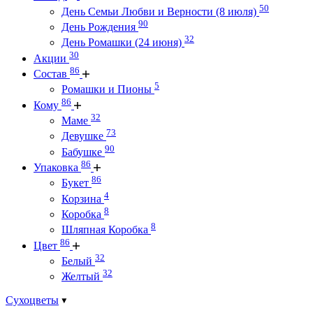
50
День Семьи Любви и Верности (8 июля)
90
День Рождения
32
День Ромашки (24 июня)
30
Акции
86
Состав
5
Ромашки и Пионы
86
Кому
32
Маме
73
Девушке
90
Бабушке
86
Упаковка
86
Букет
4
Корзина
8
Коробка
8
Шляпная Коробка
86
Цвет
32
Белый
32
Желтый
Сухоцветы