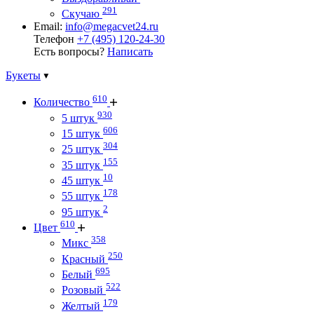
291
Скучаю
Email:
info@megacvet24.ru
Телефон
+7 (495) 120-24-30
Есть вопросы?
Написать
Букеты
610
Количество
930
5 штук
606
15 штук
304
25 штук
155
35 штук
10
45 штук
178
55 штук
2
95 штук
610
Цвет
358
Микс
250
Красный
695
Белый
522
Розовый
179
Желтый