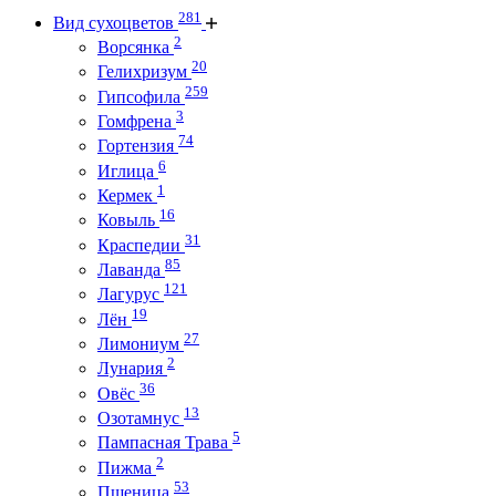
281
Вид сухоцветов
2
Ворсянка
20
Гелихризум
259
Гипсофила
3
Гомфрена
74
Гортензия
6
Иглица
1
Кермек
16
Ковыль
31
Краспедии
85
Лаванда
121
Лагурус
19
Лён
27
Лимониум
2
Лунария
36
Овёс
13
Озотамнус
5
Пампасная Трава
2
Пижма
53
Пшеница