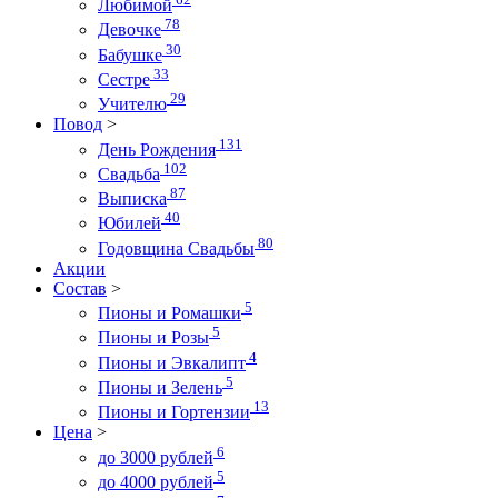
Любимой
78
Девочке
30
Бабушке
33
Сестре
29
Учителю
Повод
>
131
День Рождения
102
Свадьба
87
Выписка
40
Юбилей
80
Годовщина Свадьбы
Акции
Состав
>
5
Пионы и Ромашки
5
Пионы и Розы
4
Пионы и Эвкалипт
5
Пионы и Зелень
13
Пионы и Гортензии
Цена
>
6
до 3000 рублей
5
до 4000 рублей