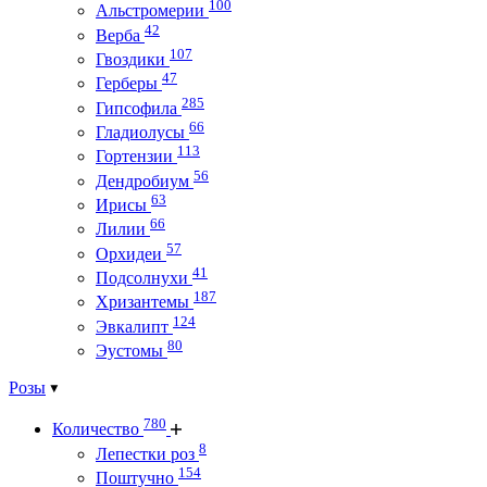
100
Альстромерии
42
Верба
107
Гвоздики
47
Герберы
285
Гипсофила
66
Гладиолусы
113
Гортензии
56
Дендробиум
63
Ирисы
66
Лилии
57
Орхидеи
41
Подсолнухи
187
Хризантемы
124
Эвкалипт
80
Эустомы
Розы
780
Количество
8
Лепестки роз
154
Поштучно