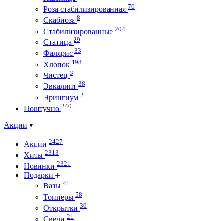
76
Роза стабилизированная
8
Скабиоза
204
Стабилизированные
29
Статица
33
Фалярис
198
Хлопок
3
Чистец
38
Эвкалипт
2
Эрингиум
240
Поштучно
Акции
2427
Акции
2313
Хиты
2321
Новинки
Подарки
41
Вазы
58
Топперы
30
Открытки
21
Свечи