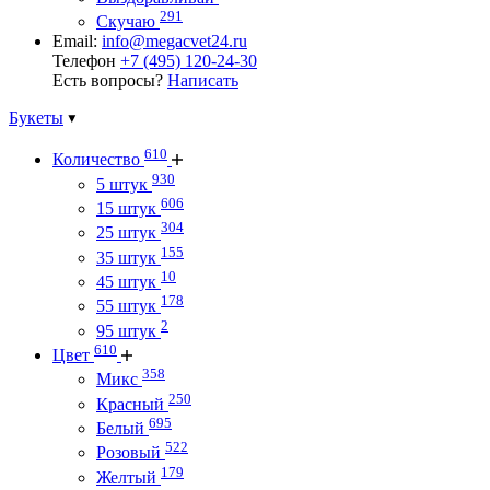
291
Скучаю
Email:
info@megacvet24.ru
Телефон
+7 (495) 120-24-30
Есть вопросы?
Написать
Букеты
610
Количество
930
5 штук
606
15 штук
304
25 штук
155
35 штук
10
45 штук
178
55 штук
2
95 штук
610
Цвет
358
Микс
250
Красный
695
Белый
522
Розовый
179
Желтый