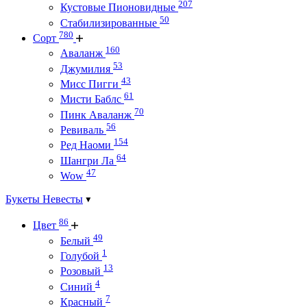
207
Кустовые Пионовидные
50
Стабилизированные
780
Сорт
160
Аваланж
53
Джумилия
43
Мисс Пигги
61
Мисти Баблс
70
Пинк Аваланж
56
Ревиваль
154
Ред Наоми
64
Шангри Ла
47
Wow
Букеты Невесты
86
Цвет
49
Белый
1
Голубой
13
Розовый
4
Синий
7
Красный