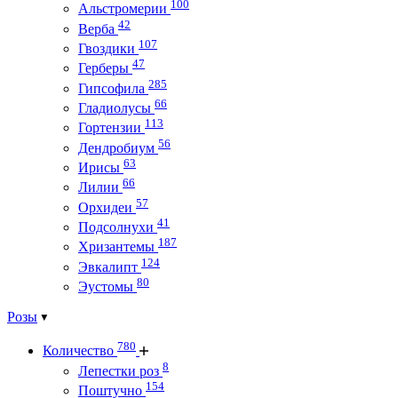
100
Альстромерии
42
Верба
107
Гвоздики
47
Герберы
285
Гипсофила
66
Гладиолусы
113
Гортензии
56
Дендробиум
63
Ирисы
66
Лилии
57
Орхидеи
41
Подсолнухи
187
Хризантемы
124
Эвкалипт
80
Эустомы
Розы
780
Количество
8
Лепестки роз
154
Поштучно