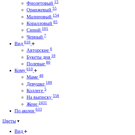
15
Фиолетовый
55
Оранжевый
154
Малиновый
85
Коралловый
101
Синий
7
Черный
610
Вид
6
Авторские
19
Букеты дня
80
Полевые
610
Кому
48
Маме
189
Девушке
5
Коллеге
558
На выписку
2431
Жене
633
По акции
Цветы
Вид