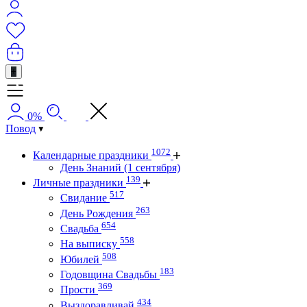
+
0%
Повод
1072
Календарные праздники
День Знаний (1 сентября)
139
Личные праздники
517
Свидание
263
День Рождения
654
Свадьба
558
На выписку
508
Юбилей
183
Годовщина Свадьбы
369
Прости
434
Выздоравливай