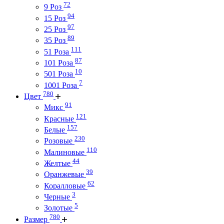
72
9 Роз
94
15 Роз
97
25 Роз
89
35 Роз
111
51 Роза
87
101 Роза
10
501 Роза
7
1001 Роза
780
Цвет
91
Микс
121
Красные
157
Белые
230
Розовые
110
Малиновые
44
Желтые
39
Оранжевые
62
Коралловые
3
Черные
5
Золотые
780
Размер