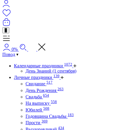
+
0%
Повод
1072
Календарные праздники
День Знаний (1 сентября)
139
Личные праздники
517
Свидание
263
День Рождения
654
Свадьба
558
На выписку
508
Юбилей
183
Годовщина Свадьбы
369
Прости
434
Выздоравливай