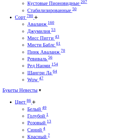
207
Кустовые Пионовидные
50
Стабилизированные
780
Сорт
160
Аваланж
53
Джумилия
43
Мисс Пигги
61
Мисти Баблс
70
Пинк Аваланж
56
Ревиваль
154
Ред Наоми
64
Шангри Ла
47
Wow
Букеты Невесты
86
Цвет
49
Белый
1
Голубой
13
Розовый
4
Синий
7
Красный