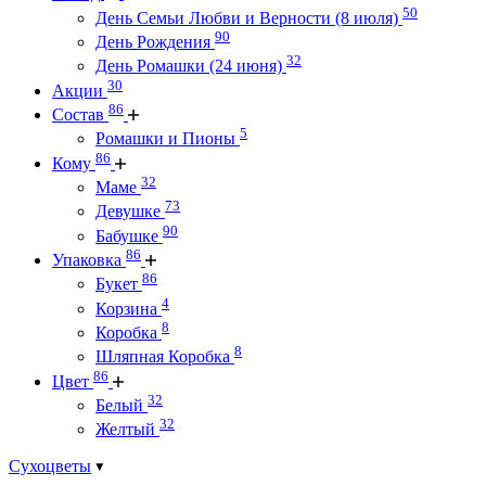
50
День Семьи Любви и Верности (8 июля)
90
День Рождения
32
День Ромашки (24 июня)
30
Акции
86
Состав
5
Ромашки и Пионы
86
Кому
32
Маме
73
Девушке
90
Бабушке
86
Упаковка
86
Букет
4
Корзина
8
Коробка
8
Шляпная Коробка
86
Цвет
32
Белый
32
Желтый
Сухоцветы