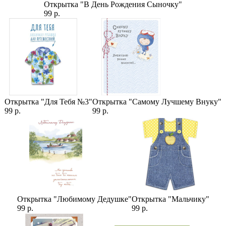
Упаковка роз
,
Виды роз
,
Розы 60 см
,
Роза Лиана
Открытка "В День Рождения Сыночку"
99 р.
Открытка "Для Тебя №3"
Открытка "Самому Лучшему Внуку"
99 р.
99 р.
Открытка "Любимому Дедушке"
Открытка "Мальчику"
99 р.
99 р.