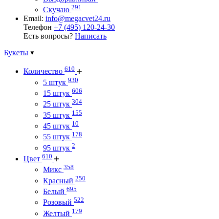
291
Скучаю
Email:
info@megacvet24.ru
Телефон
+7 (495) 120-24-30
Есть вопросы?
Написать
Букеты
610
Количество
930
5 штук
606
15 штук
304
25 штук
155
35 штук
10
45 штук
178
55 штук
2
95 штук
610
Цвет
358
Микс
250
Красный
695
Белый
522
Розовый
179
Желтый