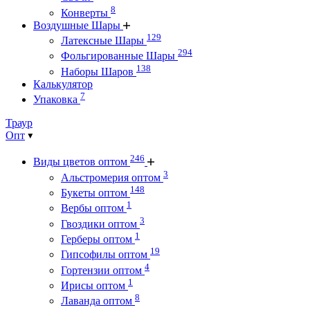
8
Конверты
Воздушные Шары
129
Латексные Шары
294
Фольгированные Шары
138
Наборы Шаров
Калькулятор
7
Упаковка
Траур
Опт
246
Виды цветов оптом
3
Альстромерия оптом
148
Букеты оптом
1
Вербы оптом
3
Гвоздики оптом
1
Герберы оптом
19
Гипсофилы оптом
4
Гортензии оптом
1
Ирисы оптом
8
Лаванда оптом