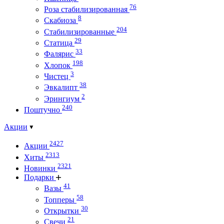
76
Роза стабилизированная
8
Скабиоза
204
Стабилизированные
29
Статица
33
Фалярис
198
Хлопок
3
Чистец
38
Эвкалипт
2
Эрингиум
240
Поштучно
Акции
2427
Акции
2313
Хиты
2321
Новинки
Подарки
41
Вазы
58
Топперы
30
Открытки
21
Свечи