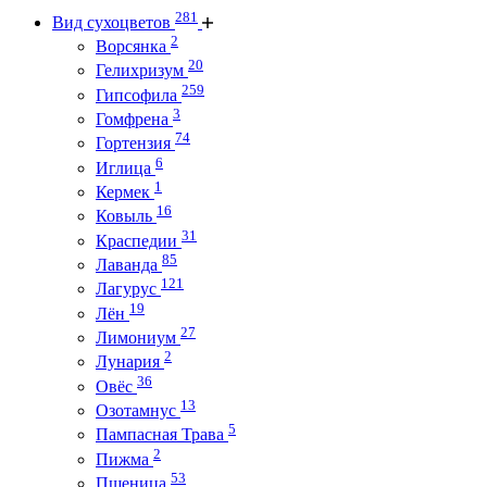
281
Вид сухоцветов
2
Ворсянка
20
Гелихризум
259
Гипсофила
3
Гомфрена
74
Гортензия
6
Иглица
1
Кермек
16
Ковыль
31
Краспедии
85
Лаванда
121
Лагурус
19
Лён
27
Лимониум
2
Лунария
36
Овёс
13
Озотамнус
5
Пампасная Трава
2
Пижма
53
Пшеница