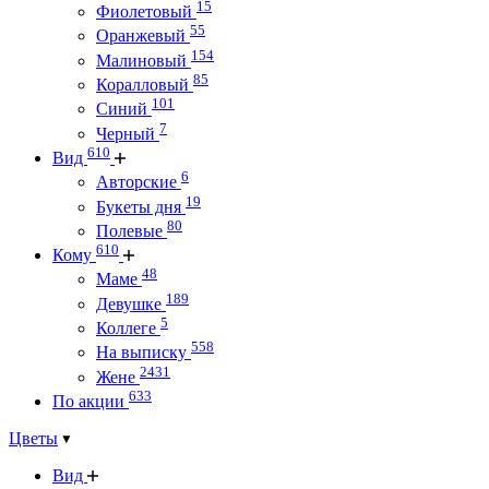
15
Фиолетовый
55
Оранжевый
154
Малиновый
85
Коралловый
101
Синий
7
Черный
610
Вид
6
Авторские
19
Букеты дня
80
Полевые
610
Кому
48
Маме
189
Девушке
5
Коллеге
558
На выписку
2431
Жене
633
По акции
Цветы
Вид