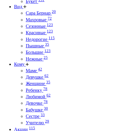
Букет
Вид
20
Сара Бернар
72
Махровые
123
Сезонные
123
Красивые
115
Недорогие
35
Пышные
123
Большие
25
Нежные
Кому
42
Маме
62
Девушке
35
Женщине
78
Ребенку
62
Любимой
78
Девочке
30
Бабушке
33
Сестре
29
Учителю
115
Акции