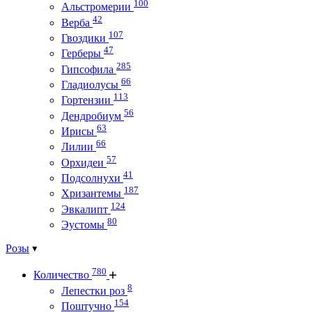
100
Альстромерии
42
Верба
107
Гвоздики
47
Герберы
285
Гипсофила
66
Гладиолусы
113
Гортензии
56
Дендробиум
63
Ирисы
66
Лилии
57
Орхидеи
41
Подсолнухи
187
Хризантемы
124
Эвкалипт
80
Эустомы
Розы
780
Количество
8
Лепестки роз
154
Поштучно