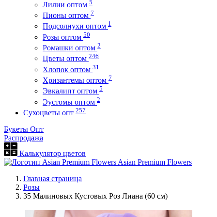
5
Лилии оптом
7
Пионы оптом
1
Подсолнухи оптом
50
Розы оптом
2
Ромашки оптом
246
Цветы оптом
31
Хлопок оптом
7
Хризантемы оптом
5
Эвкалипт оптом
2
Эустомы оптом
257
Сухоцветы опт
Букеты Опт
Распродажа
Калькулятор цветов
Asian Premium Flowers
Главная страница
Розы
35 Малиновых Кустовых Роз Лиана (60 см)