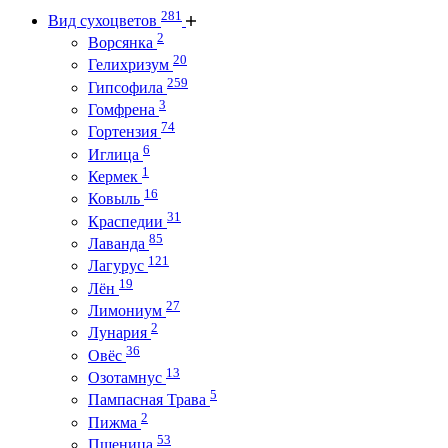
281
Вид сухоцветов
2
Ворсянка
20
Гелихризум
259
Гипсофила
3
Гомфрена
74
Гортензия
6
Иглица
1
Кермек
16
Ковыль
31
Краспедии
85
Лаванда
121
Лагурус
19
Лён
27
Лимониум
2
Лунария
36
Овёс
13
Озотамнус
5
Пампасная Трава
2
Пижма
53
Пшеница