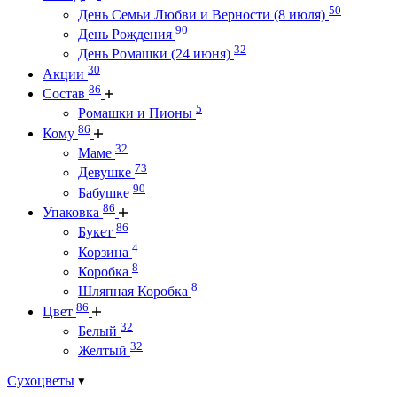
50
День Семьи Любви и Верности (8 июля)
90
День Рождения
32
День Ромашки (24 июня)
30
Акции
86
Состав
5
Ромашки и Пионы
86
Кому
32
Маме
73
Девушке
90
Бабушке
86
Упаковка
86
Букет
4
Корзина
8
Коробка
8
Шляпная Коробка
86
Цвет
32
Белый
32
Желтый
Сухоцветы