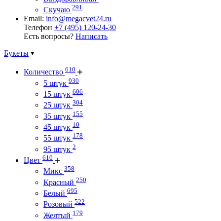
291
Скучаю
Email:
info@megacvet24.ru
Телефон
+7 (495) 120-24-30
Есть вопросы?
Написать
Букеты
610
Количество
930
5 штук
606
15 штук
304
25 штук
155
35 штук
10
45 штук
178
55 штук
2
95 штук
610
Цвет
358
Микс
250
Красный
695
Белый
522
Розовый
179
Желтый