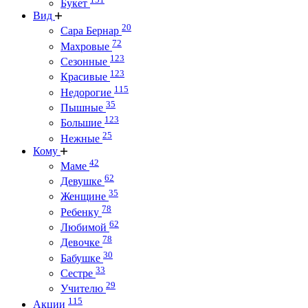
Букет
Вид
20
Сара Бернар
72
Махровые
123
Сезонные
123
Красивые
115
Недорогие
35
Пышные
123
Большие
25
Нежные
Кому
42
Маме
62
Девушке
35
Женщине
78
Ребенку
62
Любимой
78
Девочке
30
Бабушке
33
Сестре
29
Учителю
115
Акции