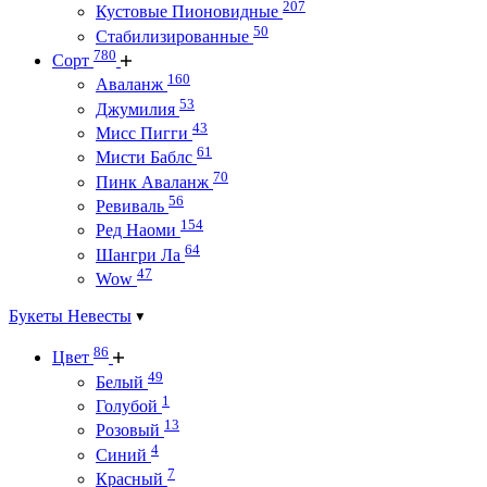
207
Кустовые Пионовидные
50
Стабилизированные
780
Сорт
160
Аваланж
53
Джумилия
43
Мисс Пигги
61
Мисти Баблс
70
Пинк Аваланж
56
Ревиваль
154
Ред Наоми
64
Шангри Ла
47
Wow
Букеты Невесты
86
Цвет
49
Белый
1
Голубой
13
Розовый
4
Синий
7
Красный