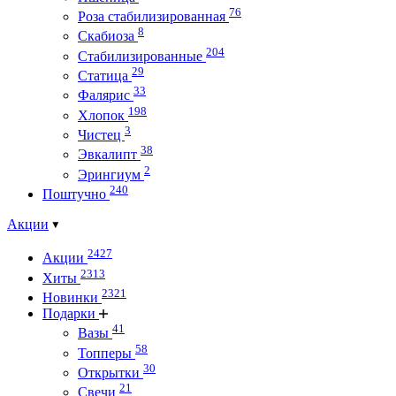
76
Роза стабилизированная
8
Скабиоза
204
Стабилизированные
29
Статица
33
Фалярис
198
Хлопок
3
Чистец
38
Эвкалипт
2
Эрингиум
240
Поштучно
Акции
2427
Акции
2313
Хиты
2321
Новинки
Подарки
41
Вазы
58
Топперы
30
Открытки
21
Свечи