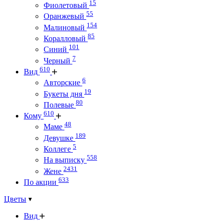
15
Фиолетовый
55
Оранжевый
154
Малиновый
85
Коралловый
101
Синий
7
Черный
610
Вид
6
Авторские
19
Букеты дня
80
Полевые
610
Кому
48
Маме
189
Девушке
5
Коллеге
558
На выписку
2431
Жене
633
По акции
Цветы
Вид