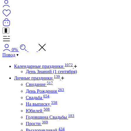
+
0%
Повод
1072
Календарные праздники
День Знаний (1 сентября)
139
Личные праздники
517
Свидание
263
День Рождения
654
Свадьба
558
На выписку
508
Юбилей
183
Годовщина Свадьбы
369
Прости
434
Выздоравливай