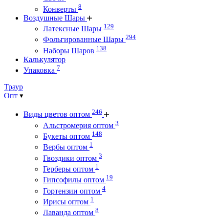
8
Конверты
Воздушные Шары
129
Латексные Шары
294
Фольгированные Шары
138
Наборы Шаров
Калькулятор
7
Упаковка
Траур
Опт
246
Виды цветов оптом
3
Альстромерия оптом
148
Букеты оптом
1
Вербы оптом
3
Гвоздики оптом
1
Герберы оптом
19
Гипсофилы оптом
4
Гортензии оптом
1
Ирисы оптом
8
Лаванда оптом