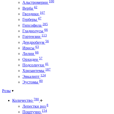
100
Альстромерии
42
Верба
107
Гвоздики
47
Герберы
285
Гипсофила
66
Гладиолусы
113
Гортензии
56
Дендробиум
63
Ирисы
66
Лилии
57
Орхидеи
41
Подсолнухи
187
Хризантемы
124
Эвкалипт
80
Эустомы
Розы
780
Количество
8
Лепестки роз
154
Поштучно