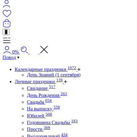
+
0%
Повод
1072
Календарные праздники
День Знаний (1 сентября)
139
Личные праздники
517
Свидание
263
День Рождения
654
Свадьба
558
На выписку
508
Юбилей
183
Годовщина Свадьбы
369
Прости
434
Выздоравливай