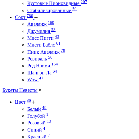
207
Кустовые Пионовидные
50
Стабилизированные
780
Сорт
160
Аваланж
53
Джумилия
43
Мисс Пигги
61
Мисти Баблс
70
Пинк Аваланж
56
Ревиваль
154
Ред Наоми
64
Шангри Ла
47
Wow
Букеты Невесты
86
Цвет
49
Белый
1
Голубой
13
Розовый
4
Синий
7
Красный