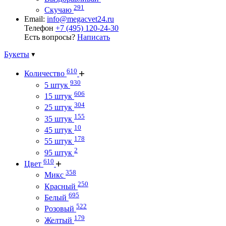
291
Скучаю
Email:
info@megacvet24.ru
Телефон
+7 (495) 120-24-30
Есть вопросы?
Написать
Букеты
610
Количество
930
5 штук
606
15 штук
304
25 штук
155
35 штук
10
45 штук
178
55 штук
2
95 штук
610
Цвет
358
Микс
250
Красный
695
Белый
522
Розовый
179
Желтый