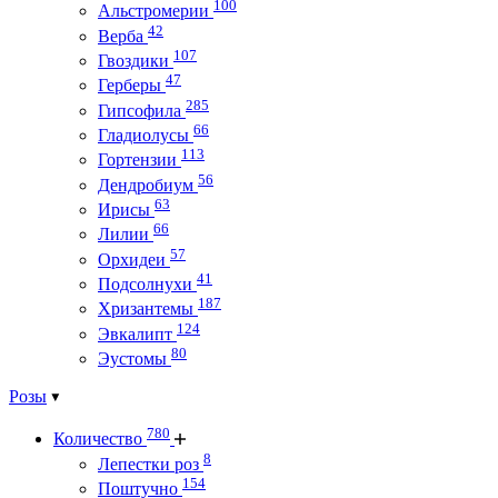
100
Альстромерии
42
Верба
107
Гвоздики
47
Герберы
285
Гипсофила
66
Гладиолусы
113
Гортензии
56
Дендробиум
63
Ирисы
66
Лилии
57
Орхидеи
41
Подсолнухи
187
Хризантемы
124
Эвкалипт
80
Эустомы
Розы
780
Количество
8
Лепестки роз
154
Поштучно