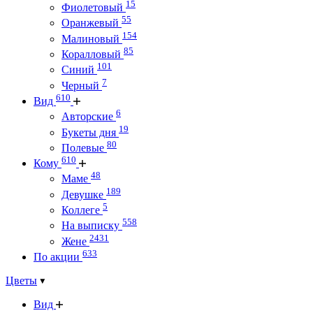
15
Фиолетовый
55
Оранжевый
154
Малиновый
85
Коралловый
101
Синий
7
Черный
610
Вид
6
Авторские
19
Букеты дня
80
Полевые
610
Кому
48
Маме
189
Девушке
5
Коллеге
558
На выписку
2431
Жене
633
По акции
Цветы
Вид