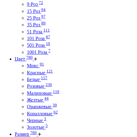
72
9 Роз
94
15 Роз
97
25 Роз
89
35 Роз
111
51 Роза
87
101 Роза
10
501 Роза
7
1001 Роза
780
Цвет
91
Микс
121
Красные
157
Белые
230
Розовые
110
Малиновые
44
Желтые
39
Оранжевые
62
Коралловые
3
Черные
5
Золотые
780
Размер