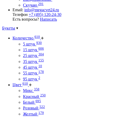
291
Скучаю
Email:
info@megacvet24.ru
Телефон
+7 (495) 120-24-30
Есть вопросы?
Написать
Букеты
610
Количество
930
5 штук
606
15 штук
304
25 штук
155
35 штук
10
45 штук
178
55 штук
2
95 штук
610
Цвет
358
Микс
250
Красный
695
Белый
522
Розовый
179
Желтый