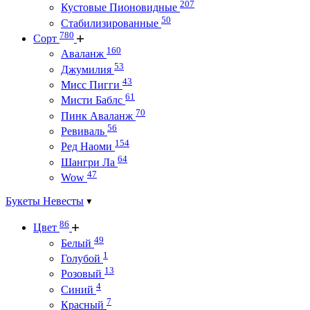
207
Кустовые Пионовидные
50
Стабилизированные
780
Сорт
160
Аваланж
53
Джумилия
43
Мисс Пигги
61
Мисти Баблс
70
Пинк Аваланж
56
Ревиваль
154
Ред Наоми
64
Шангри Ла
47
Wow
Букеты Невесты
86
Цвет
49
Белый
1
Голубой
13
Розовый
4
Синий
7
Красный