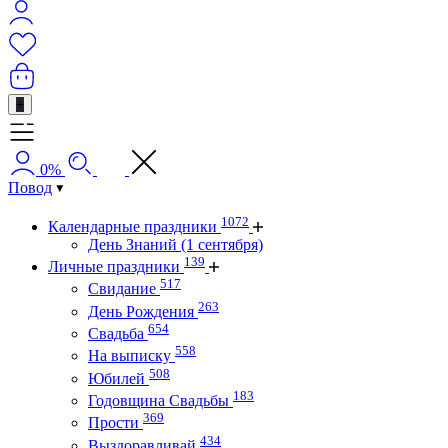
+
0%
Повод
1072
Календарные праздники
День Знаний (1 сентября)
139
Личные праздники
517
Свидание
263
День Рождения
654
Свадьба
558
На выписку
508
Юбилей
183
Годовщина Свадьбы
369
Прости
434
Выздоравливай