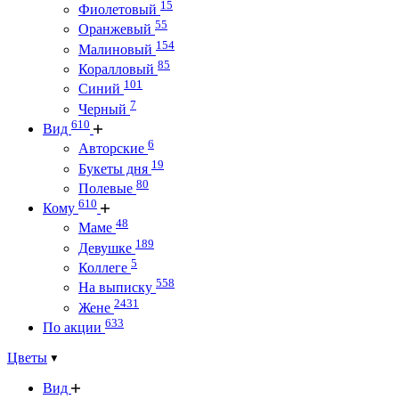
15
Фиолетовый
55
Оранжевый
154
Малиновый
85
Коралловый
101
Синий
7
Черный
610
Вид
6
Авторские
19
Букеты дня
80
Полевые
610
Кому
48
Маме
189
Девушке
5
Коллеге
558
На выписку
2431
Жене
633
По акции
Цветы
Вид