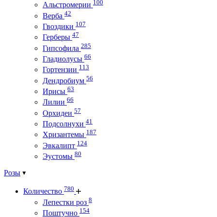
100
Альстромерии
42
Верба
107
Гвоздики
47
Герберы
285
Гипсофила
66
Гладиолусы
113
Гортензии
56
Дендробиум
63
Ирисы
66
Лилии
57
Орхидеи
41
Подсолнухи
187
Хризантемы
124
Эвкалипт
80
Эустомы
Розы
780
Количество
8
Лепестки роз
154
Поштучно