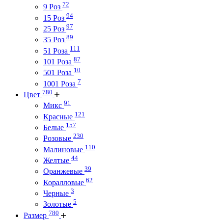
72
9 Роз
94
15 Роз
97
25 Роз
89
35 Роз
111
51 Роза
87
101 Роза
10
501 Роза
7
1001 Роза
780
Цвет
91
Микс
121
Красные
157
Белые
230
Розовые
110
Малиновые
44
Желтые
39
Оранжевые
62
Коралловые
3
Черные
5
Золотые
780
Размер