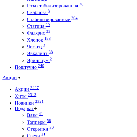
76
Роза стабилизированная
8
Скабиоза
204
Стабилизированные
29
Статица
33
Фалярис
198
Хлопок
3
Чистец
38
Эвкалипт
2
Эрингиум
240
Поштучно
Акции
2427
Акции
2313
Хиты
2321
Новинки
Подарки
41
Вазы
58
Топперы
30
Открытки
21
Свечи