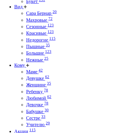
Букет
Вид
20
Сара Бернар
72
Махровые
123
Сезонные
123
Красивые
115
Недорогие
35
Пышные
123
Большие
25
Нежные
Кому
42
Маме
62
Девушке
35
Женщине
78
Ребенку
62
Любимой
78
Девочке
30
Бабушке
33
Сестре
29
Учителю
115
Акции