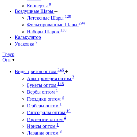
8
Конверты
Воздушные Шары
129
Латексные Шары
294
Фольгированные Шары
138
Наборы Шаров
Калькулятор
7
Упаковка
Траур
Опт
246
Виды цветов оптом
3
Альстромерия оптом
148
Букеты оптом
1
Вербы оптом
3
Гвоздики оптом
1
Герберы оптом
19
Гипсофилы оптом
4
Гортензии оптом
1
Ирисы оптом
8
Лаванда оптом