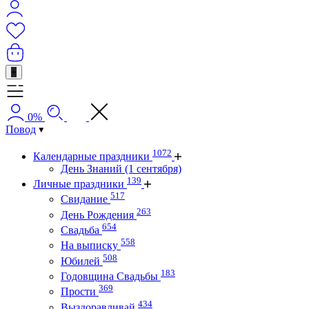
+
0%
Повод
1072
Календарные праздники
День Знаний (1 сентября)
139
Личные праздники
517
Свидание
263
День Рождения
654
Свадьба
558
На выписку
508
Юбилей
183
Годовщина Свадьбы
369
Прости
434
Выздоравливай