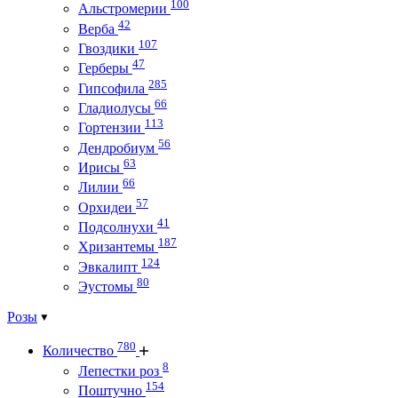
100
Альстромерии
42
Верба
107
Гвоздики
47
Герберы
285
Гипсофила
66
Гладиолусы
113
Гортензии
56
Дендробиум
63
Ирисы
66
Лилии
57
Орхидеи
41
Подсолнухи
187
Хризантемы
124
Эвкалипт
80
Эустомы
Розы
780
Количество
8
Лепестки роз
154
Поштучно