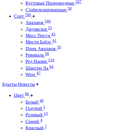
207
Кустовые Пионовидные
50
Стабилизированные
780
Сорт
160
Аваланж
53
Джумилия
43
Мисс Пигги
61
Мисти Баблс
70
Пинк Аваланж
56
Ревиваль
154
Ред Наоми
64
Шангри Ла
47
Wow
Букеты Невесты
86
Цвет
49
Белый
1
Голубой
13
Розовый
4
Синий
7
Красный