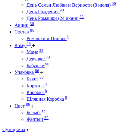
50
День Семьи Любви и Верности (8 июля)
90
День Рождения
32
День Ромашки (24 июня)
30
Акции
86
Состав
5
Ромашки и Пионы
86
Кому
32
Маме
73
Девушке
90
Бабушке
86
Упаковка
86
Букет
4
Корзина
8
Коробка
8
Шляпная Коробка
86
Цвет
32
Белый
32
Желтый
Сухоцветы