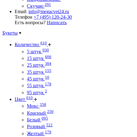
291
Скучаю
Email:
info@megacvet24.ru
Телефон
+7 (495) 120-24-30
Есть вопросы?
Написать
Букеты
610
Количество
930
5 штук
606
15 штук
304
25 штук
155
35 штук
10
45 штук
178
55 штук
2
95 штук
610
Цвет
358
Микс
250
Красный
695
Белый
522
Розовый
179
Желтый