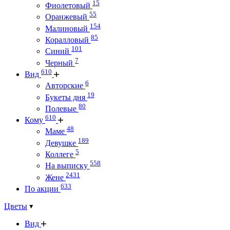
15
Фиолетовый
55
Оранжевый
154
Малиновый
85
Коралловый
101
Синий
7
Черный
610
Вид
6
Авторские
19
Букеты дня
80
Полевые
610
Кому
48
Маме
189
Девушке
5
Коллеге
558
На выписку
2431
Жене
633
По акции
Цветы
Вид