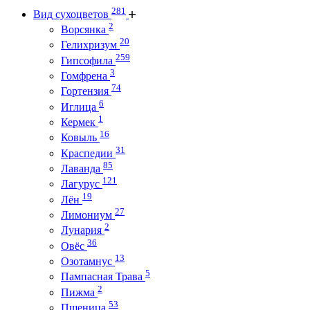
281
Вид сухоцветов
2
Ворсянка
20
Гелихризум
259
Гипсофила
3
Гомфрена
74
Гортензия
6
Иглица
1
Кермек
16
Ковыль
31
Краспедии
85
Лаванда
121
Лагурус
19
Лён
27
Лимониум
2
Лунария
36
Овёс
13
Озотамнус
5
Пампасная Трава
2
Пижма
53
Пшеница