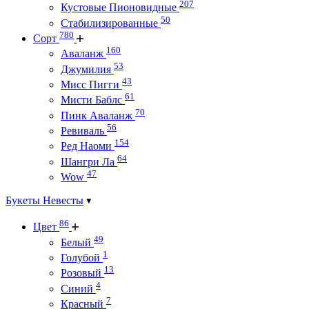
207
Кустовые Пионовидные
50
Стабилизированные
780
Сорт
160
Аваланж
53
Джумилия
43
Мисс Пигги
61
Мисти Баблс
70
Пинк Аваланж
56
Ревиваль
154
Ред Наоми
64
Шангри Ла
47
Wow
Букеты Невесты
86
Цвет
49
Белый
1
Голубой
13
Розовый
4
Синий
7
Красный