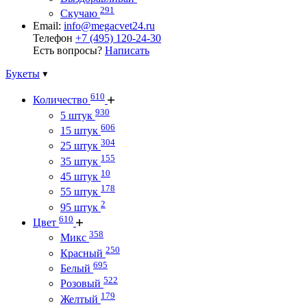
291
Скучаю
Email:
info@megacvet24.ru
Телефон
+7 (495) 120-24-30
Есть вопросы?
Написать
Букеты
610
Количество
930
5 штук
606
15 штук
304
25 штук
155
35 штук
10
45 штук
178
55 штук
2
95 штук
610
Цвет
358
Микс
250
Красный
695
Белый
522
Розовый
179
Желтый