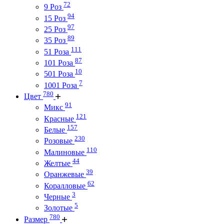
72
9 Роз
94
15 Роз
97
25 Роз
89
35 Роз
111
51 Роза
87
101 Роза
10
501 Роза
7
1001 Роза
780
Цвет
91
Микс
121
Красные
157
Белые
230
Розовые
110
Малиновые
44
Желтые
39
Оранжевые
62
Коралловые
3
Черные
5
Золотые
780
Размер