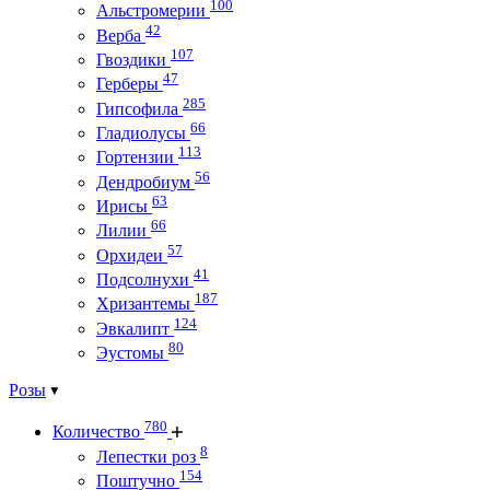
100
Альстромерии
42
Верба
107
Гвоздики
47
Герберы
285
Гипсофила
66
Гладиолусы
113
Гортензии
56
Дендробиум
63
Ирисы
66
Лилии
57
Орхидеи
41
Подсолнухи
187
Хризантемы
124
Эвкалипт
80
Эустомы
Розы
780
Количество
8
Лепестки роз
154
Поштучно