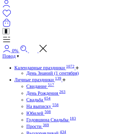
+
0%
Повод
1072
Календарные праздники
День Знаний (1 сентября)
139
Личные праздники
517
Свидание
263
День Рождения
654
Свадьба
558
На выписку
508
Юбилей
183
Годовщина Свадьбы
369
Прости
434
Выздоравливай