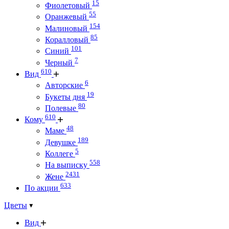
15
Фиолетовый
55
Оранжевый
154
Малиновый
85
Коралловый
101
Синий
7
Черный
610
Вид
6
Авторские
19
Букеты дня
80
Полевые
610
Кому
48
Маме
189
Девушке
5
Коллеге
558
На выписку
2431
Жене
633
По акции
Цветы
Вид