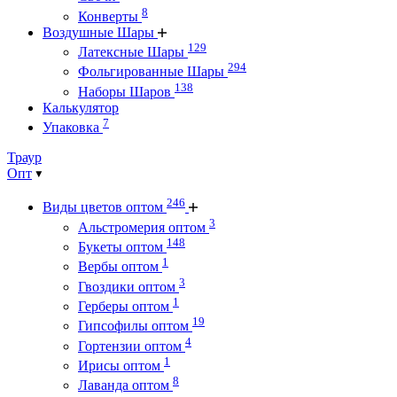
8
Конверты
Воздушные Шары
129
Латексные Шары
294
Фольгированные Шары
138
Наборы Шаров
Калькулятор
7
Упаковка
Траур
Опт
246
Виды цветов оптом
3
Альстромерия оптом
148
Букеты оптом
1
Вербы оптом
3
Гвоздики оптом
1
Герберы оптом
19
Гипсофилы оптом
4
Гортензии оптом
1
Ирисы оптом
8
Лаванда оптом