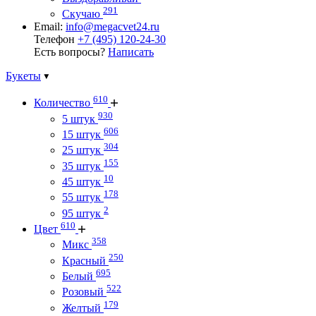
291
Скучаю
Email:
info@megacvet24.ru
Телефон
+7 (495) 120-24-30
Есть вопросы?
Написать
Букеты
610
Количество
930
5 штук
606
15 штук
304
25 штук
155
35 штук
10
45 штук
178
55 штук
2
95 штук
610
Цвет
358
Микс
250
Красный
695
Белый
522
Розовый
179
Желтый