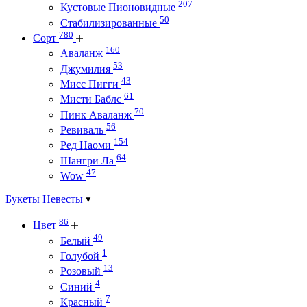
207
Кустовые Пионовидные
50
Стабилизированные
780
Сорт
160
Аваланж
53
Джумилия
43
Мисс Пигги
61
Мисти Баблс
70
Пинк Аваланж
56
Ревиваль
154
Ред Наоми
64
Шангри Ла
47
Wow
Букеты Невесты
86
Цвет
49
Белый
1
Голубой
13
Розовый
4
Синий
7
Красный