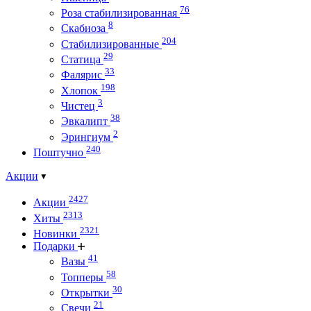
76
Роза стабилизированная
8
Скабиоза
204
Стабилизированные
29
Статица
33
Фалярис
198
Хлопок
3
Чистец
38
Эвкалипт
2
Эрингиум
240
Поштучно
Акции
2427
Акции
2313
Хиты
2321
Новинки
Подарки
41
Вазы
58
Топперы
30
Открытки
21
Свечи