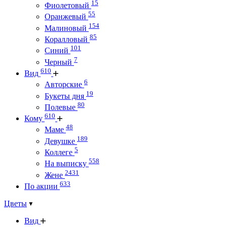
15
Фиолетовый
55
Оранжевый
154
Малиновый
85
Коралловый
101
Синий
7
Черный
610
Вид
6
Авторские
19
Букеты дня
80
Полевые
610
Кому
48
Маме
189
Девушке
5
Коллеге
558
На выписку
2431
Жене
633
По акции
Цветы
Вид