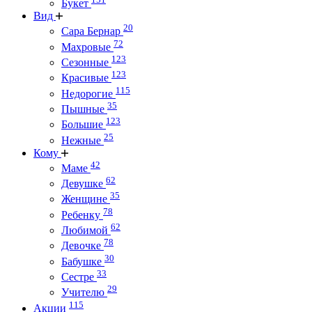
Букет
Вид
20
Сара Бернар
72
Махровые
123
Сезонные
123
Красивые
115
Недорогие
35
Пышные
123
Большие
25
Нежные
Кому
42
Маме
62
Девушке
35
Женщине
78
Ребенку
62
Любимой
78
Девочке
30
Бабушке
33
Сестре
29
Учителю
115
Акции