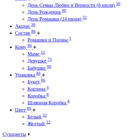
50
День Семьи Любви и Верности (8 июля)
90
День Рождения
32
День Ромашки (24 июня)
30
Акции
86
Состав
5
Ромашки и Пионы
86
Кому
32
Маме
73
Девушке
90
Бабушке
86
Упаковка
86
Букет
4
Корзина
8
Коробка
8
Шляпная Коробка
86
Цвет
32
Белый
32
Желтый
Сухоцветы