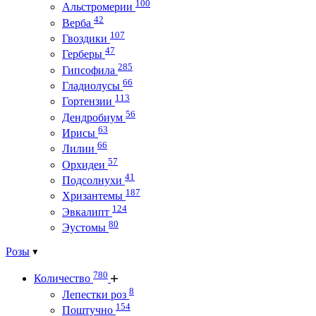
100
Альстромерии
42
Верба
107
Гвоздики
47
Герберы
285
Гипсофила
66
Гладиолусы
113
Гортензии
56
Дендробиум
63
Ирисы
66
Лилии
57
Орхидеи
41
Подсолнухи
187
Хризантемы
124
Эвкалипт
80
Эустомы
Розы
780
Количество
8
Лепестки роз
154
Поштучно