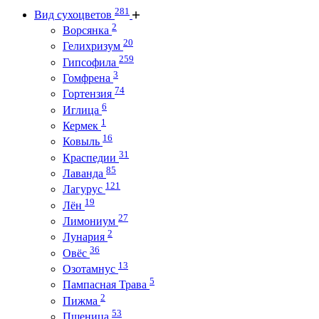
281
Вид сухоцветов
2
Ворсянка
20
Гелихризум
259
Гипсофила
3
Гомфрена
74
Гортензия
6
Иглица
1
Кермек
16
Ковыль
31
Краспедии
85
Лаванда
121
Лагурус
19
Лён
27
Лимониум
2
Лунария
36
Овёс
13
Озотамнус
5
Пампасная Трава
2
Пижма
53
Пшеница