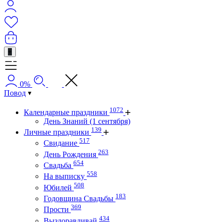
+
0%
Повод
1072
Календарные праздники
День Знаний (1 сентября)
139
Личные праздники
517
Свидание
263
День Рождения
654
Свадьба
558
На выписку
508
Юбилей
183
Годовщина Свадьбы
369
Прости
434
Выздоравливай