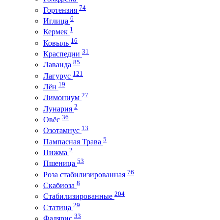
74
Гортензия
6
Иглица
1
Кермек
16
Ковыль
31
Краспедии
85
Лаванда
121
Лагурус
19
Лён
27
Лимониум
2
Лунария
36
Овёс
13
Озотамнус
5
Пампасная Трава
2
Пижма
53
Пшеница
76
Роза стабилизированная
8
Скабиоза
204
Стабилизированные
29
Статица
33
Фалярис