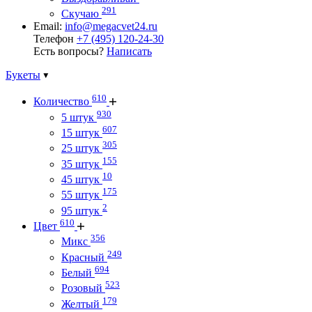
291
Скучаю
Email:
info@megacvet24.ru
Телефон
+7 (495) 120-24-30
Есть вопросы?
Написать
Букеты
610
Количество
930
5 штук
607
15 штук
305
25 штук
155
35 штук
10
45 штук
175
55 штук
2
95 штук
610
Цвет
356
Микс
249
Красный
694
Белый
523
Розовый
179
Желтый