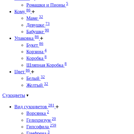
5
Ромашки и Пионы
86
Кому
32
Маме
73
Девушке
90
Бабушке
86
Упаковка
86
Букет
4
Корзина
8
Коробка
8
Шляпная Коробка
86
Цвет
32
Белый
32
Желтый
Сухоцветы
281
Вид сухоцветов
2
Ворсянка
20
Гелихризум
259
Гипсофила
3
Гомфрена