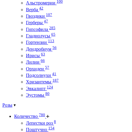
100
Альстромерии
42
Верба
107
Гвоздики
47
Герберы
285
Гипсофила
65
Гладиолусы
113
Гортензии
56
Дендробиум
63
Ирисы
66
Лилии
57
Орхидеи
41
Подсолнухи
187
Хризантемы
124
Эвкалипт
80
Эустомы
Розы
780
Количество
8
Лепестки роз
154
Поштучно