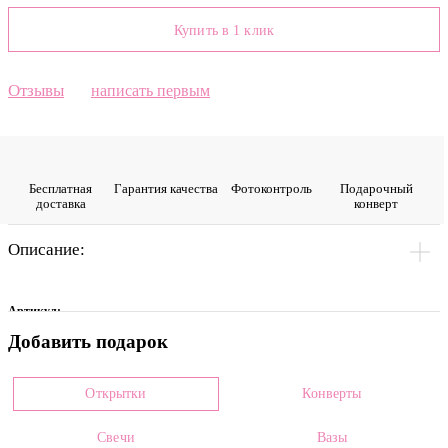
Купить в 1 клик
Отзывы
написать первым
Бесплатная
Гарантия качества
Фото­контроль
Подарочный
доставка
конверт
Описание:
Артикул:
Добавить подарок
0001869
Цвет
Открытки
Конверты
Розовый, Белый
Свечи
Вазы
Размеры: *