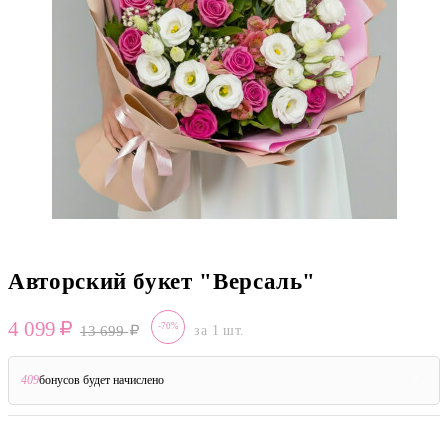
Авторский букет "Версаль"
4 099
-70%
13 699
за 1 шт.
409
бонусов будет начислено
?