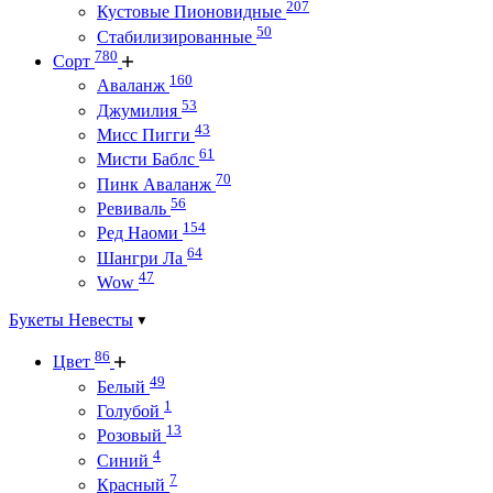
207
Кустовые Пионовидные
50
Стабилизированные
780
Сорт
160
Аваланж
53
Джумилия
43
Мисс Пигги
61
Мисти Баблс
70
Пинк Аваланж
56
Ревиваль
154
Ред Наоми
64
Шангри Ла
47
Wow
Букеты Невесты
86
Цвет
49
Белый
1
Голубой
13
Розовый
4
Синий
7
Красный