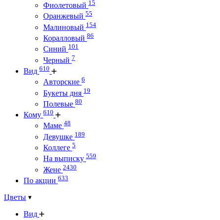
15
Фиолетовый
55
Оранжевый
154
Малиновый
86
Коралловый
101
Синий
7
Черный
610
Вид
6
Авторские
19
Букеты дня
80
Полевые
610
Кому
48
Маме
189
Девушке
5
Коллеге
559
На выписку
2430
Жене
633
По акции
Цветы
Вид