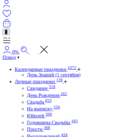
+
0%
Повод
1072
Календарные праздники
День Знаний (1 сентября)
139
Личные праздники
518
Свидание
262
День Рождения
653
Свадьба
559
На выписку
509
Юбилей
183
Годовщина Свадьбы
368
Прости
434
Выздоравливай