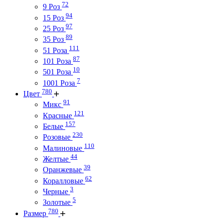
72
9 Роз
94
15 Роз
97
25 Роз
89
35 Роз
111
51 Роза
87
101 Роза
10
501 Роза
7
1001 Роза
780
Цвет
91
Микс
121
Красные
157
Белые
230
Розовые
110
Малиновые
44
Желтые
39
Оранжевые
62
Коралловые
3
Черные
5
Золотые
780
Размер