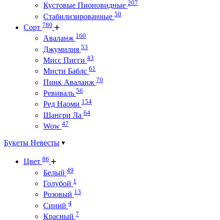
207
Кустовые Пионовидные
50
Стабилизированные
780
Сорт
160
Аваланж
53
Джумилия
43
Мисс Пигги
61
Мисти Баблс
70
Пинк Аваланж
56
Ревиваль
154
Ред Наоми
64
Шангри Ла
47
Wow
Букеты Невесты
86
Цвет
49
Белый
1
Голубой
13
Розовый
4
Синий
7
Красный