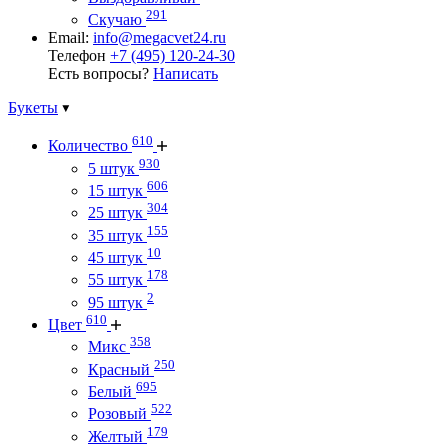
291
Скучаю
Email:
info@megacvet24.ru
Телефон
+7 (495) 120-24-30
Есть вопросы?
Написать
Букеты
610
Количество
930
5 штук
606
15 штук
304
25 штук
155
35 штук
10
45 штук
178
55 штук
2
95 штук
610
Цвет
358
Микс
250
Красный
695
Белый
522
Розовый
179
Желтый