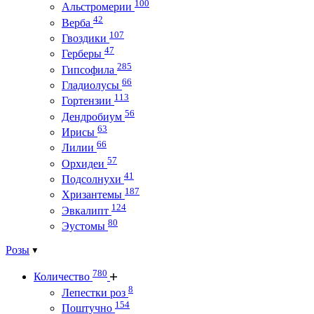
100
Альстромерии
42
Верба
107
Гвоздики
47
Герберы
285
Гипсофила
66
Гладиолусы
113
Гортензии
56
Дендробиум
63
Ирисы
66
Лилии
57
Орхидеи
41
Подсолнухи
187
Хризантемы
124
Эвкалипт
80
Эустомы
Розы
780
Количество
8
Лепестки роз
154
Поштучно