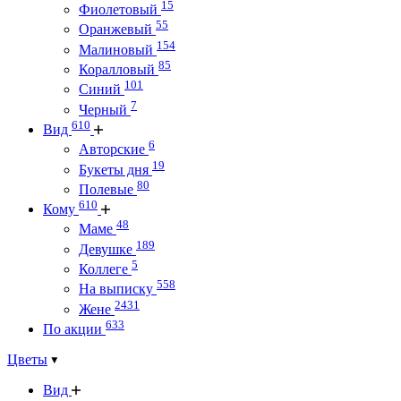
15
Фиолетовый
55
Оранжевый
154
Малиновый
85
Коралловый
101
Синий
7
Черный
610
Вид
6
Авторские
19
Букеты дня
80
Полевые
610
Кому
48
Маме
189
Девушке
5
Коллеге
558
На выписку
2431
Жене
633
По акции
Цветы
Вид