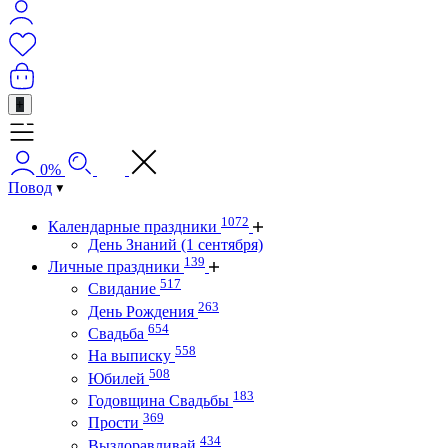
+
0%
Повод
1072
Календарные праздники
День Знаний (1 сентября)
139
Личные праздники
517
Свидание
263
День Рождения
654
Свадьба
558
На выписку
508
Юбилей
183
Годовщина Свадьбы
369
Прости
434
Выздоравливай