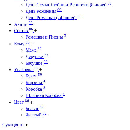
50
День Семьи Любви и Верности (8 июля)
90
День Рождения
32
День Ромашки (24 июня)
30
Акции
86
Состав
5
Ромашки и Пионы
86
Кому
32
Маме
73
Девушке
90
Бабушке
86
Упаковка
86
Букет
4
Корзина
8
Коробка
8
Шляпная Коробка
86
Цвет
32
Белый
32
Желтый
Сухоцветы