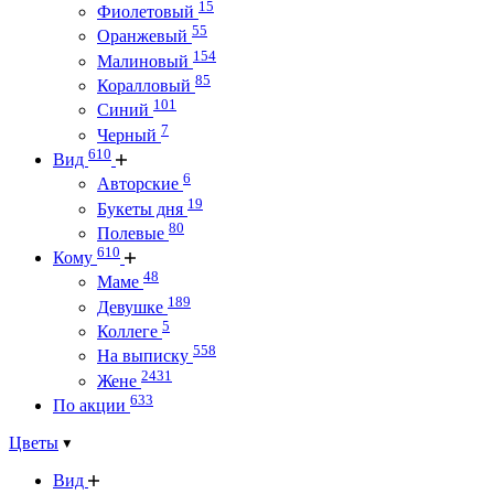
15
Фиолетовый
55
Оранжевый
154
Малиновый
85
Коралловый
101
Синий
7
Черный
610
Вид
6
Авторские
19
Букеты дня
80
Полевые
610
Кому
48
Маме
189
Девушке
5
Коллеге
558
На выписку
2431
Жене
633
По акции
Цветы
Вид