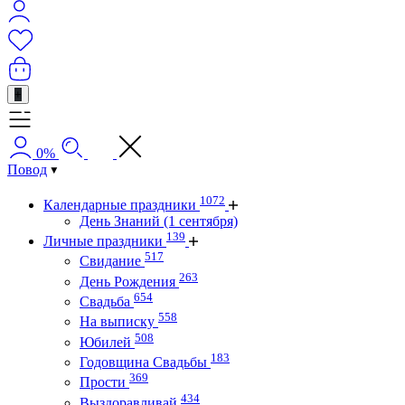
+
0%
Повод
1072
Календарные праздники
День Знаний (1 сентября)
139
Личные праздники
517
Свидание
263
День Рождения
654
Свадьба
558
На выписку
508
Юбилей
183
Годовщина Свадьбы
369
Прости
434
Выздоравливай