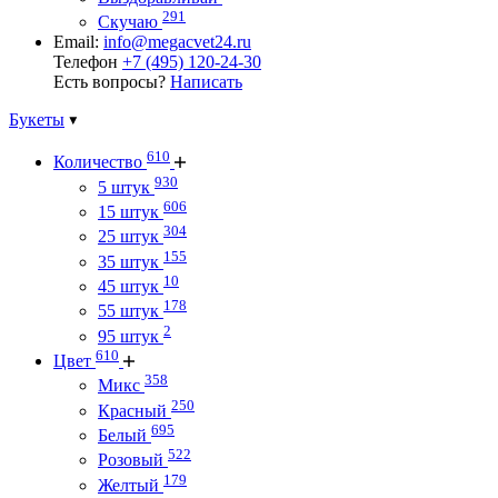
291
Скучаю
Email:
info@megacvet24.ru
Телефон
+7 (495) 120-24-30
Есть вопросы?
Написать
Букеты
610
Количество
930
5 штук
606
15 штук
304
25 штук
155
35 штук
10
45 штук
178
55 штук
2
95 штук
610
Цвет
358
Микс
250
Красный
695
Белый
522
Розовый
179
Желтый