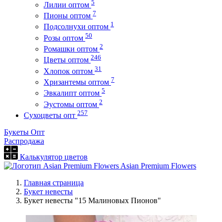
5
Лилии оптом
7
Пионы оптом
1
Подсолнухи оптом
50
Розы оптом
2
Ромашки оптом
246
Цветы оптом
31
Хлопок оптом
7
Хризантемы оптом
5
Эвкалипт оптом
2
Эустомы оптом
257
Сухоцветы опт
Букеты Опт
Распродажа
Калькулятор цветов
Asian Premium Flowers
Главная страница
Букет невесты
Букет невесты "15 Малиновых Пионов"