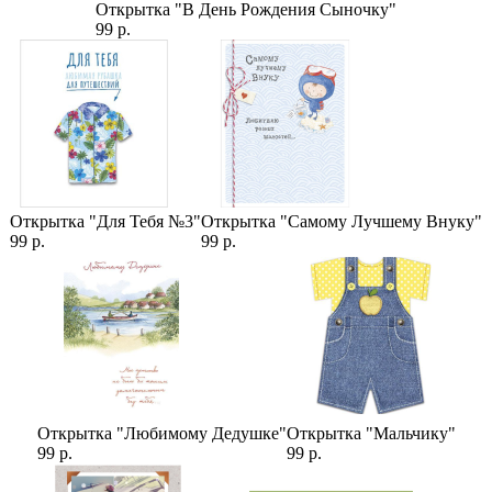
Позиции могут меняться на усмотрение флориста
Открытка "В День Рождения Сыночку"
99 р.
Категории:
Букет невесты
,
Пионы
,
Малиновые Пионы
Открытка "Для Тебя №3"
Открытка "Самому Лучшему Внуку"
99 р.
99 р.
Открытка "Любимому Дедушке"
Открытка "Мальчику"
99 р.
99 р.