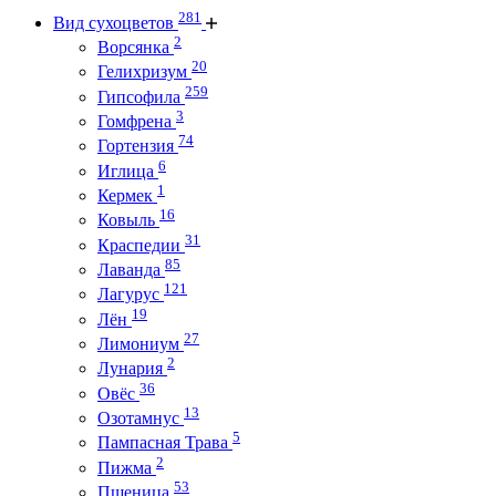
281
Вид сухоцветов
2
Ворсянка
20
Гелихризум
259
Гипсофила
3
Гомфрена
74
Гортензия
6
Иглица
1
Кермек
16
Ковыль
31
Краспедии
85
Лаванда
121
Лагурус
19
Лён
27
Лимониум
2
Лунария
36
Овёс
13
Озотамнус
5
Пампасная Трава
2
Пижма
53
Пшеница