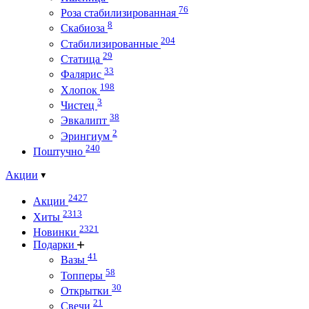
76
Роза стабилизированная
8
Скабиоза
204
Стабилизированные
29
Статица
33
Фалярис
198
Хлопок
3
Чистец
38
Эвкалипт
2
Эрингиум
240
Поштучно
Акции
2427
Акции
2313
Хиты
2321
Новинки
Подарки
41
Вазы
58
Топперы
30
Открытки
21
Свечи