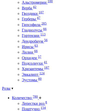
100
Альстромерии
42
Верба
107
Гвоздики
47
Герберы
285
Гипсофила
66
Гладиолусы
113
Гортензии
56
Дендробиум
63
Ирисы
66
Лилии
57
Орхидеи
41
Подсолнухи
187
Хризантемы
124
Эвкалипт
80
Эустомы
Розы
780
Количество
8
Лепестки роз
154
Поштучно