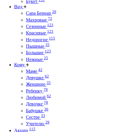
Букет
Вид
20
Сара Бернар
72
Махровые
123
Сезонные
123
Красивые
115
Недорогие
35
Пышные
123
Большие
25
Нежные
Кому
42
Маме
62
Девушке
35
Женщине
78
Ребенку
62
Любимой
78
Девочке
30
Бабушке
33
Сестре
29
Учителю
115
Акции