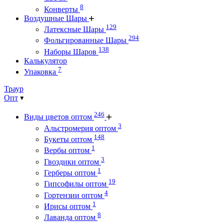
8
Конверты
Воздушные Шары
129
Латексные Шары
294
Фольгированные Шары
138
Наборы Шаров
Калькулятор
7
Упаковка
Траур
Опт
246
Виды цветов оптом
3
Альстромерия оптом
148
Букеты оптом
1
Вербы оптом
3
Гвоздики оптом
1
Герберы оптом
19
Гипсофилы оптом
4
Гортензии оптом
1
Ирисы оптом
8
Лаванда оптом