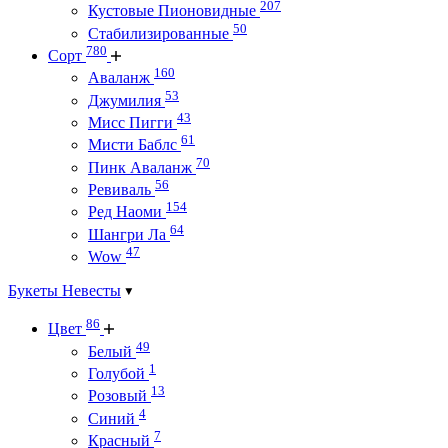
207
Кустовые Пионовидные
50
Стабилизированные
780
Сорт
160
Аваланж
53
Джумилия
43
Мисс Пигги
61
Мисти Баблс
70
Пинк Аваланж
56
Ревиваль
154
Ред Наоми
64
Шангри Ла
47
Wow
Букеты Невесты
86
Цвет
49
Белый
1
Голубой
13
Розовый
4
Синий
7
Красный