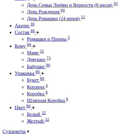
50
День Семьи Любви и Верности (8 июля)
90
День Рождения
32
День Ромашки (24 июня)
30
Акции
86
Состав
5
Ромашки и Пионы
86
Кому
32
Маме
73
Девушке
90
Бабушке
86
Упаковка
86
Букет
4
Корзина
8
Коробка
8
Шляпная Коробка
86
Цвет
32
Белый
32
Желтый
Сухоцветы