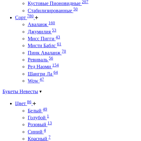
207
Кустовые Пионовидные
50
Стабилизированные
780
Сорт
160
Аваланж
53
Джумилия
43
Мисс Пигги
61
Мисти Баблс
70
Пинк Аваланж
56
Ревиваль
154
Ред Наоми
64
Шангри Ла
47
Wow
Букеты Невесты
86
Цвет
49
Белый
1
Голубой
13
Розовый
4
Синий
7
Красный