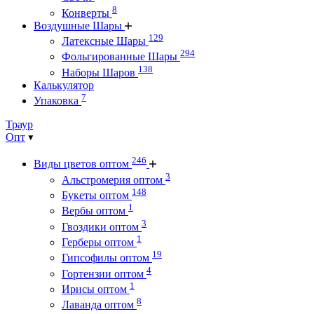
8
Конверты
Воздушные Шары
129
Латексные Шары
294
Фольгированные Шары
138
Наборы Шаров
Калькулятор
7
Упаковка
Траур
Опт
246
Виды цветов оптом
3
Альстромерия оптом
148
Букеты оптом
1
Вербы оптом
3
Гвоздики оптом
1
Герберы оптом
19
Гипсофилы оптом
4
Гортензии оптом
1
Ирисы оптом
8
Лаванда оптом