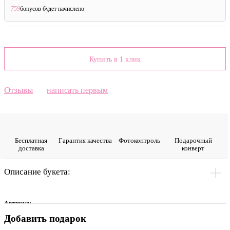
759
бонусов будет начислено
?
Купить в 1 клик
Отзывы
написать первым
Бесплатная
Гарантия качества
Фото­контроль
Подарочный
доставка
конверт
Описание букета:
Артикул:
Добавить подарок
0013550