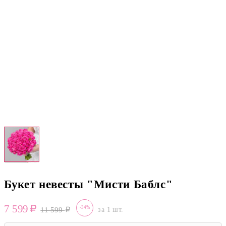
Букет невесты "Мисти Баблс"
7 599
-34%
11 599
за 1 шт.