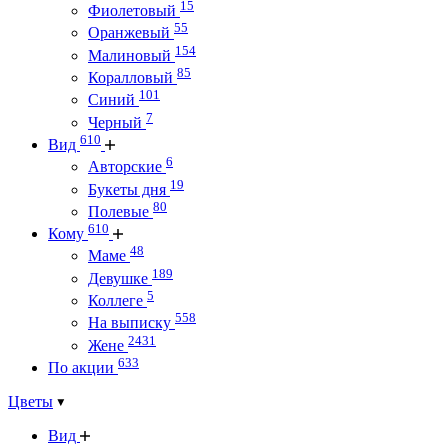
15
Фиолетовый
55
Оранжевый
154
Малиновый
85
Коралловый
101
Синий
7
Черный
610
Вид
6
Авторские
19
Букеты дня
80
Полевые
610
Кому
48
Маме
189
Девушке
5
Коллеге
558
На выписку
2431
Жене
633
По акции
Цветы
Вид