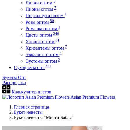
5
Лилии оптом
7
Пионы оптом
1
Подсолнухи оптом
50
Розы оптом
2
Ромашки оптом
246
Цветы оптом
31
Хлопок оптом
7
Хризантемы оптом
5
Эвкалипт оптом
2
Эустомы оптом
257
Сухоцветы опт
Букеты Опт
Распродажа
Калькулятор цветов
Asian Premium Flowers
Главная страница
Букет невесты
Букет невесты "Мисти Баблс"