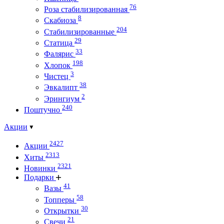
76
Роза стабилизированная
8
Скабиоза
204
Стабилизированные
29
Статица
33
Фалярис
198
Хлопок
3
Чистец
38
Эвкалипт
2
Эрингиум
240
Поштучно
Акции
2427
Акции
2313
Хиты
2321
Новинки
Подарки
41
Вазы
58
Топперы
30
Открытки
21
Свечи