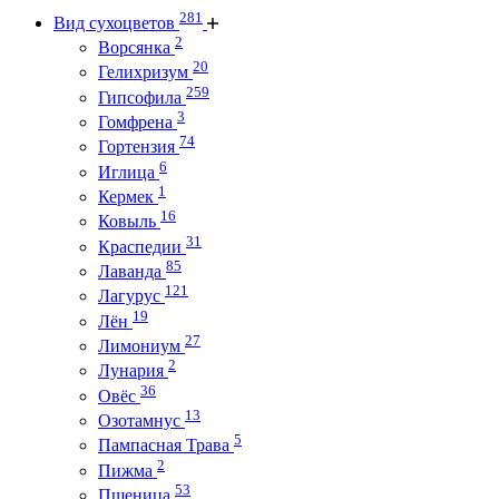
281
Вид сухоцветов
2
Ворсянка
20
Гелихризум
259
Гипсофила
3
Гомфрена
74
Гортензия
6
Иглица
1
Кермек
16
Ковыль
31
Краспедии
85
Лаванда
121
Лагурус
19
Лён
27
Лимониум
2
Лунария
36
Овёс
13
Озотамнус
5
Пампасная Трава
2
Пижма
53
Пшеница