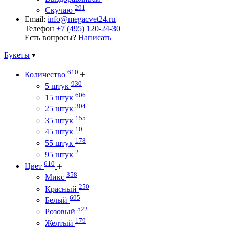
291
Скучаю
Email:
info@megacvet24.ru
Телефон
+7 (495) 120-24-30
Есть вопросы?
Написать
Букеты
610
Количество
930
5 штук
606
15 штук
304
25 штук
155
35 штук
10
45 штук
178
55 штук
2
95 штук
610
Цвет
358
Микс
250
Красный
695
Белый
522
Розовый
179
Желтый