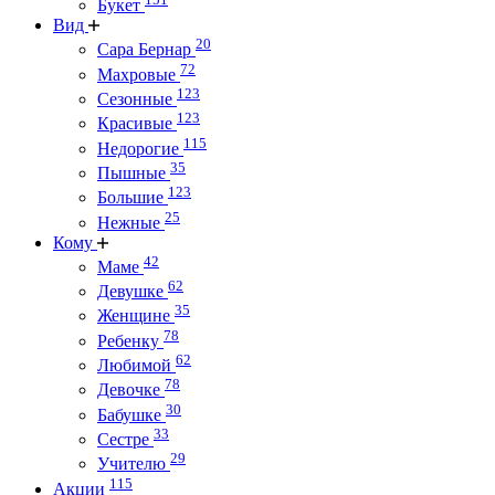
Букет
Вид
20
Сара Бернар
72
Махровые
123
Сезонные
123
Красивые
115
Недорогие
35
Пышные
123
Большие
25
Нежные
Кому
42
Маме
62
Девушке
35
Женщине
78
Ребенку
62
Любимой
78
Девочке
30
Бабушке
33
Сестре
29
Учителю
115
Акции