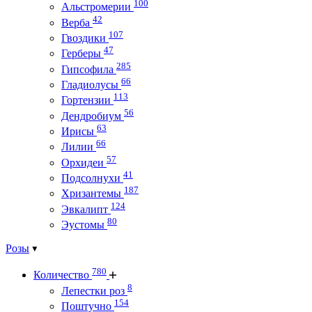
100
Альстромерии
42
Верба
107
Гвоздики
47
Герберы
285
Гипсофила
66
Гладиолусы
113
Гортензии
56
Дендробиум
63
Ирисы
66
Лилии
57
Орхидеи
41
Подсолнухи
187
Хризантемы
124
Эвкалипт
80
Эустомы
Розы
780
Количество
8
Лепестки роз
154
Поштучно