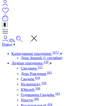
+
0%
Повод
1072
Календарные праздники
День Знаний (1 сентября)
139
Личные праздники
517
Свидание
263
День Рождения
654
Свадьба
558
На выписку
508
Юбилей
183
Годовщина Свадьбы
369
Прости
434
Выздоравливай