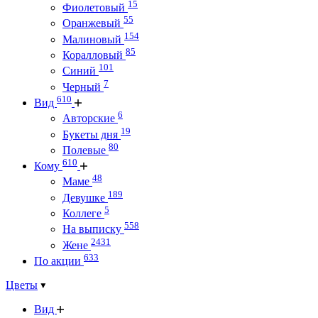
15
Фиолетовый
55
Оранжевый
154
Малиновый
85
Коралловый
101
Синий
7
Черный
610
Вид
6
Авторские
19
Букеты дня
80
Полевые
610
Кому
48
Маме
189
Девушке
5
Коллеге
558
На выписку
2431
Жене
633
По акции
Цветы
Вид