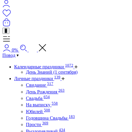
+
0%
Повод
1072
Календарные праздники
День Знаний (1 сентября)
139
Личные праздники
517
Свидание
263
День Рождения
654
Свадьба
558
На выписку
508
Юбилей
183
Годовщина Свадьбы
369
Прости
434
Выздоравливай