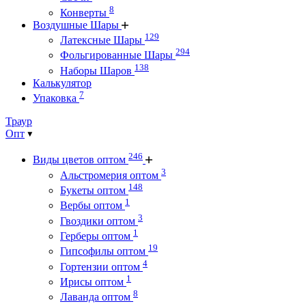
8
Конверты
Воздушные Шары
129
Латексные Шары
294
Фольгированные Шары
138
Наборы Шаров
Калькулятор
7
Упаковка
Траур
Опт
246
Виды цветов оптом
3
Альстромерия оптом
148
Букеты оптом
1
Вербы оптом
3
Гвоздики оптом
1
Герберы оптом
19
Гипсофилы оптом
4
Гортензии оптом
1
Ирисы оптом
8
Лаванда оптом