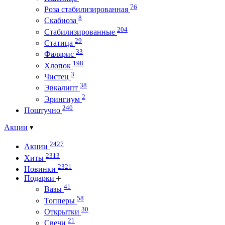
76
Роза стабилизированная
8
Скабиоза
204
Стабилизированные
29
Статица
33
Фалярис
198
Хлопок
3
Чистец
38
Эвкалипт
2
Эрингиум
240
Поштучно
Акции
2427
Акции
2313
Хиты
2321
Новинки
Подарки
41
Вазы
58
Топперы
30
Открытки
21
Свечи