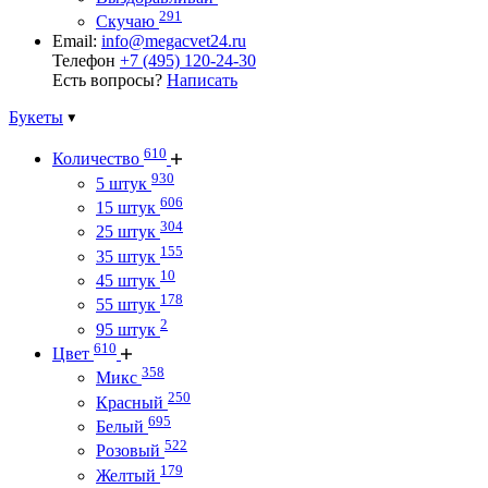
291
Скучаю
Email:
info@megacvet24.ru
Телефон
+7 (495) 120-24-30
Есть вопросы?
Написать
Букеты
610
Количество
930
5 штук
606
15 штук
304
25 штук
155
35 штук
10
45 штук
178
55 штук
2
95 штук
610
Цвет
358
Микс
250
Красный
695
Белый
522
Розовый
179
Желтый