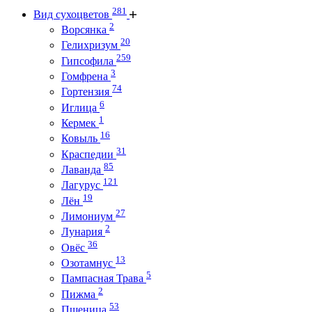
281
Вид сухоцветов
2
Ворсянка
20
Гелихризум
259
Гипсофила
3
Гомфрена
74
Гортензия
6
Иглица
1
Кермек
16
Ковыль
31
Краспедии
85
Лаванда
121
Лагурус
19
Лён
27
Лимониум
2
Лунария
36
Овёс
13
Озотамнус
5
Пампасная Трава
2
Пижма
53
Пшеница