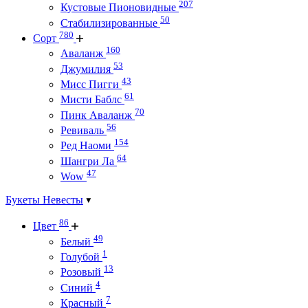
207
Кустовые Пионовидные
50
Стабилизированные
780
Сорт
160
Аваланж
53
Джумилия
43
Мисс Пигги
61
Мисти Баблс
70
Пинк Аваланж
56
Ревиваль
154
Ред Наоми
64
Шангри Ла
47
Wow
Букеты Невесты
86
Цвет
49
Белый
1
Голубой
13
Розовый
4
Синий
7
Красный