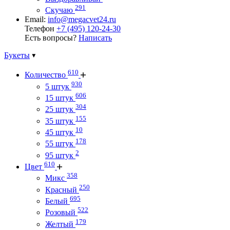
291
Скучаю
Email:
info@megacvet24.ru
Телефон
+7 (495) 120-24-30
Есть вопросы?
Написать
Букеты
610
Количество
930
5 штук
606
15 штук
304
25 штук
155
35 штук
10
45 штук
178
55 штук
2
95 штук
610
Цвет
358
Микс
250
Красный
695
Белый
522
Розовый
179
Желтый