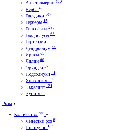
100
Альстромерии
42
Верба
107
Гвоздики
47
Герберы
285
Гипсофила
66
Гладиолусы
113
Гортензии
56
Дендробиум
63
Ирисы
66
Лилии
57
Орхидеи
41
Подсолнухи
187
Хризантемы
124
Эвкалипт
80
Эустомы
Розы
780
Количество
8
Лепестки роз
154
Поштучно