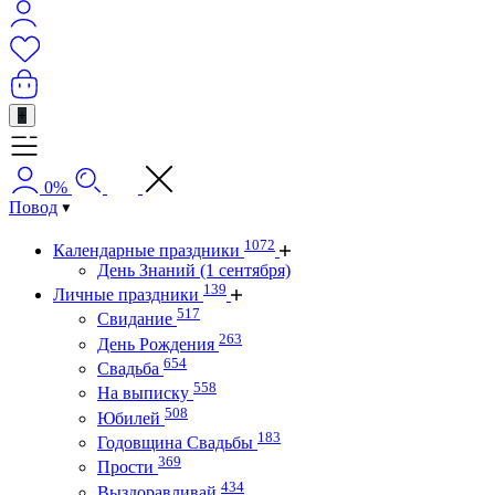
+
0%
Повод
1072
Календарные праздники
День Знаний (1 сентября)
139
Личные праздники
517
Свидание
263
День Рождения
654
Свадьба
558
На выписку
508
Юбилей
183
Годовщина Свадьбы
369
Прости
434
Выздоравливай