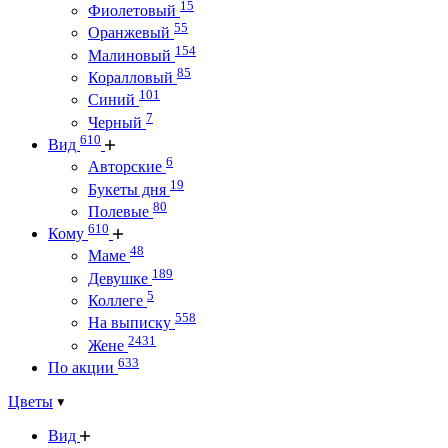
15
Фиолетовый
55
Оранжевый
154
Малиновый
85
Коралловый
101
Синий
7
Черный
610
Вид
6
Авторские
19
Букеты дня
80
Полевые
610
Кому
48
Маме
189
Девушке
5
Коллеге
558
На выписку
2431
Жене
633
По акции
Цветы
Вид