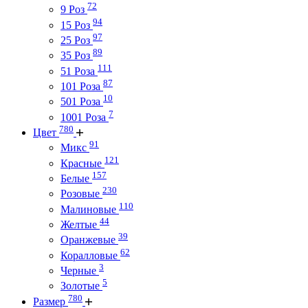
72
9 Роз
94
15 Роз
97
25 Роз
89
35 Роз
111
51 Роза
87
101 Роза
10
501 Роза
7
1001 Роза
780
Цвет
91
Микс
121
Красные
157
Белые
230
Розовые
110
Малиновые
44
Желтые
39
Оранжевые
62
Коралловые
3
Черные
5
Золотые
780
Размер