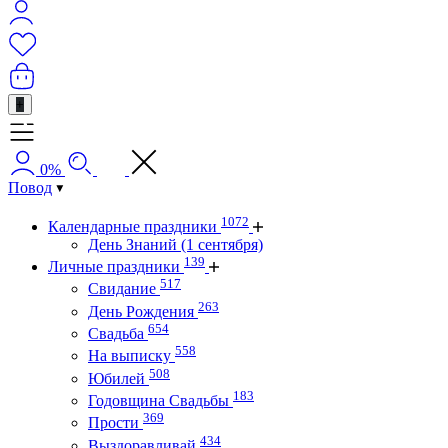
+
0%
Повод
1072
Календарные праздники
День Знаний (1 сентября)
139
Личные праздники
517
Свидание
263
День Рождения
654
Свадьба
558
На выписку
508
Юбилей
183
Годовщина Свадьбы
369
Прости
434
Выздоравливай