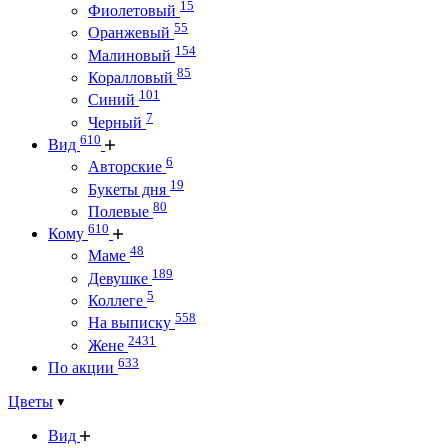
15
Фиолетовый
55
Оранжевый
154
Малиновый
85
Коралловый
101
Синий
7
Черный
610
Вид
6
Авторские
19
Букеты дня
80
Полевые
610
Кому
48
Маме
189
Девушке
5
Коллеге
558
На выписку
2431
Жене
633
По акции
Цветы
Вид