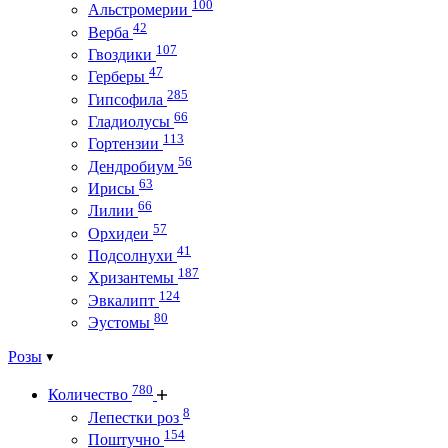
100
Альстромерии
42
Верба
107
Гвоздики
47
Герберы
285
Гипсофила
66
Гладиолусы
113
Гортензии
56
Дендробиум
63
Ирисы
66
Лилии
57
Орхидеи
41
Подсолнухи
187
Хризантемы
124
Эвкалипт
80
Эустомы
Розы
780
Количество
8
Лепестки роз
154
Поштучно