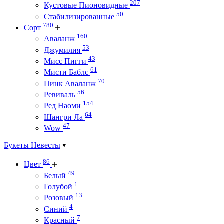
207
Кустовые Пионовидные
50
Стабилизированные
780
Сорт
160
Аваланж
53
Джумилия
43
Мисс Пигги
61
Мисти Баблс
70
Пинк Аваланж
56
Ревиваль
154
Ред Наоми
64
Шангри Ла
47
Wow
Букеты Невесты
86
Цвет
49
Белый
1
Голубой
13
Розовый
4
Синий
7
Красный