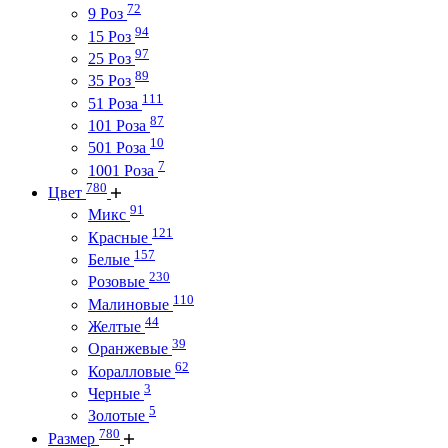
72
9 Роз
94
15 Роз
97
25 Роз
89
35 Роз
111
51 Роза
87
101 Роза
10
501 Роза
7
1001 Роза
780
Цвет
91
Микс
121
Красные
157
Белые
230
Розовые
110
Малиновые
44
Желтые
39
Оранжевые
62
Коралловые
3
Черные
5
Золотые
780
Размер