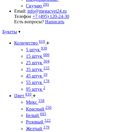
291
Скучаю
Email:
info@megacvet24.ru
Телефон
+7 (495) 120-24-30
Есть вопросы?
Написать
Букеты
610
Количество
930
5 штук
606
15 штук
304
25 штук
155
35 штук
10
45 штук
178
55 штук
2
95 штук
610
Цвет
358
Микс
250
Красный
695
Белый
522
Розовый
179
Желтый