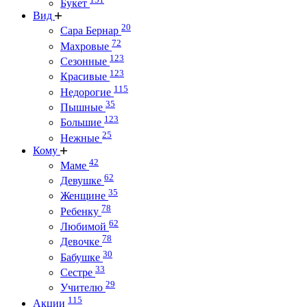
Букет
Вид
20
Сара Бернар
72
Махровые
123
Сезонные
123
Красивые
115
Недорогие
35
Пышные
123
Большие
25
Нежные
Кому
42
Маме
62
Девушке
35
Женщине
78
Ребенку
62
Любимой
78
Девочке
30
Бабушке
33
Сестре
29
Учителю
115
Акции