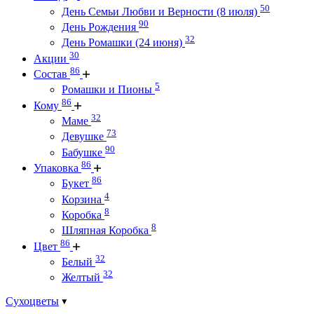
50
День Семьи Любви и Верности (8 июля)
90
День Рождения
32
День Ромашки (24 июня)
30
Акции
86
Состав
5
Ромашки и Пионы
86
Кому
32
Маме
73
Девушке
90
Бабушке
86
Упаковка
86
Букет
4
Корзина
8
Коробка
8
Шляпная Коробка
86
Цвет
32
Белый
32
Желтый
Сухоцветы