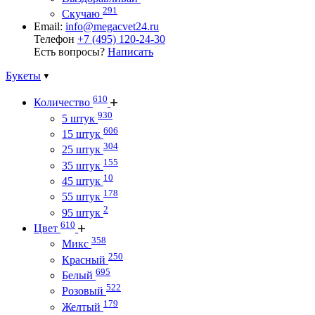
291
Скучаю
Email:
info@megacvet24.ru
Телефон
+7 (495) 120-24-30
Есть вопросы?
Написать
Букеты
610
Количество
930
5 штук
606
15 штук
304
25 штук
155
35 штук
10
45 штук
178
55 штук
2
95 штук
610
Цвет
358
Микс
250
Красный
695
Белый
522
Розовый
179
Желтый