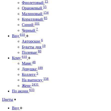
15
Фиолетовый
55
Оранжевый
154
Малиновый
85
Коралловый
101
Синий
7
Черный
610
Вид
6
Авторские
19
Букеты дня
80
Полевые
610
Кому
48
Маме
189
Девушке
5
Коллеге
558
На выписку
2431
Жене
633
По акции
Цветы
Вид