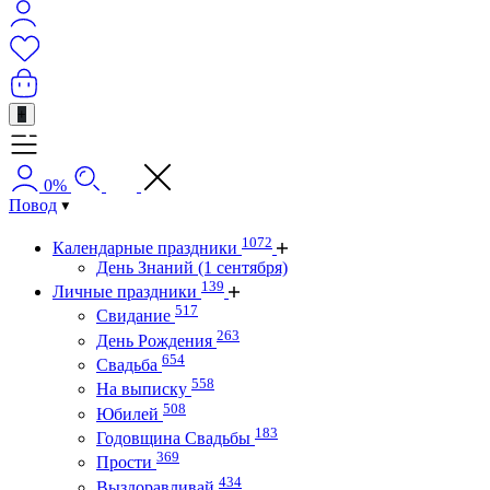
+
0%
Повод
1072
Календарные праздники
День Знаний (1 сентября)
139
Личные праздники
517
Свидание
263
День Рождения
654
Свадьба
558
На выписку
508
Юбилей
183
Годовщина Свадьбы
369
Прости
434
Выздоравливай