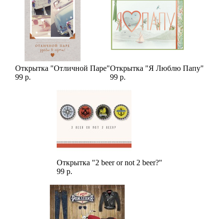
Эта композиция станет прекрасным выбором для выражения
искренних чувств и заботы. Белые розы традиционно
символизируют чистоту и верность, а синяя орхидея
олицетворяет редкость и изысканность. Вместе они создают
гармоничный союз, который подчеркнет вашу
индивидуальность и внимание к деталям.
Открытка "Отличной Паре"
Открытка "Я Люблю Папу"
99 р.
99 р.
Открытка "2 beer or not 2 beer?"
99 р.