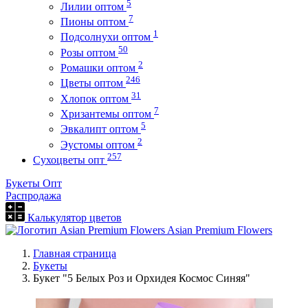
5
Лилии оптом
7
Пионы оптом
1
Подсолнухи оптом
50
Розы оптом
2
Ромашки оптом
246
Цветы оптом
31
Хлопок оптом
7
Хризантемы оптом
5
Эвкалипт оптом
2
Эустомы оптом
257
Сухоцветы опт
Букеты Опт
Распродажа
Калькулятор цветов
Asian Premium Flowers
Главная страница
Букеты
Букет "5 Белых Роз и Орхидея Космос Синяя"