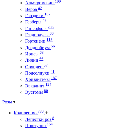
100
Альстромерии
42
Верба
107
Гвоздики
47
Герберы
285
Гипсофила
66
Гладиолусы
113
Гортензии
56
Дендробиум
63
Ирисы
66
Лилии
57
Орхидеи
41
Подсолнухи
187
Хризантемы
124
Эвкалипт
80
Эустомы
Розы
780
Количество
8
Лепестки роз
154
Поштучно