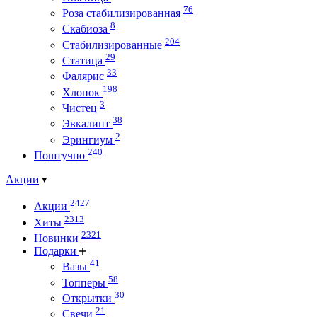
76
Роза стабилизированная
8
Скабиоза
204
Стабилизированные
29
Статица
33
Фалярис
198
Хлопок
3
Чистец
38
Эвкалипт
2
Эрингиум
240
Поштучно
Акции
2427
Акции
2313
Хиты
2321
Новинки
Подарки
41
Вазы
58
Топперы
30
Открытки
21
Свечи