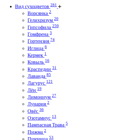
281
Вид сухоцветов
2
Ворсянка
20
Гелихризум
259
Гипсофила
3
Гомфрена
74
Гортензия
6
Иглица
1
Кермек
16
Ковыль
31
Краспедии
85
Лаванда
121
Лагурус
19
Лён
27
Лимониум
2
Лунария
36
Овёс
13
Озотамнус
5
Пампасная Трава
2
Пижма
53
Пшеница