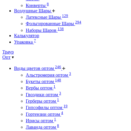
8
Конверты
Воздушные Шары
129
Латексные Шары
294
Фольгированные Шары
138
Наборы Шаров
Калькулятор
7
Упаковка
Траур
Опт
246
Виды цветов оптом
3
Альстромерия оптом
148
Букеты оптом
1
Вербы оптом
3
Гвоздики оптом
1
Герберы оптом
19
Гипсофилы оптом
4
Гортензии оптом
1
Ирисы оптом
8
Лаванда оптом