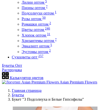
5
Лилии оптом
7
Пионы оптом
1
Подсолнухи оптом
50
Розы оптом
2
Ромашки оптом
246
Цветы оптом
31
Хлопок оптом
7
Хризантемы оптом
5
Эвкалипт оптом
2
Эустомы оптом
257
Сухоцветы опт
Букеты Опт
Распродажа
Калькулятор цветов
Asian Premium Flowers
Главная страница
Букеты
Букет "3 Подсолнуха и Белые Гипсофилы"