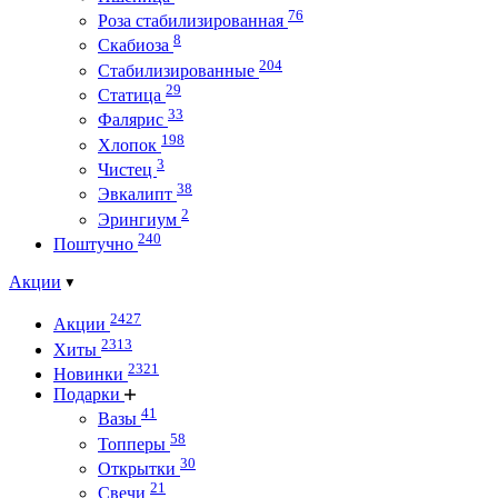
76
Роза стабилизированная
8
Скабиоза
204
Стабилизированные
29
Статица
33
Фалярис
198
Хлопок
3
Чистец
38
Эвкалипт
2
Эрингиум
240
Поштучно
Акции
2427
Акции
2313
Хиты
2321
Новинки
Подарки
41
Вазы
58
Топперы
30
Открытки
21
Свечи