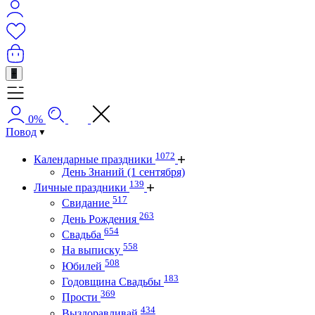
+
0%
Повод
1072
Календарные праздники
День Знаний (1 сентября)
139
Личные праздники
517
Свидание
263
День Рождения
654
Свадьба
558
На выписку
508
Юбилей
183
Годовщина Свадьбы
369
Прости
434
Выздоравливай