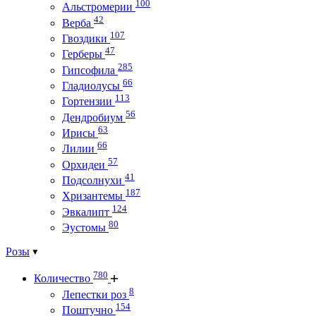
100
Альстромерии
42
Верба
107
Гвоздики
47
Герберы
285
Гипсофила
66
Гладиолусы
113
Гортензии
56
Дендробиум
63
Ирисы
66
Лилии
57
Орхидеи
41
Подсолнухи
187
Хризантемы
124
Эвкалипт
80
Эустомы
Розы
780
Количество
8
Лепестки роз
154
Поштучно