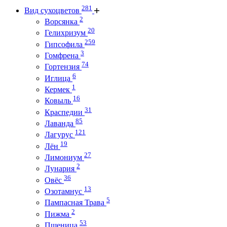
281
Вид сухоцветов
2
Ворсянка
20
Гелихризум
259
Гипсофила
3
Гомфрена
74
Гортензия
6
Иглица
1
Кермек
16
Ковыль
31
Краспедии
85
Лаванда
121
Лагурус
19
Лён
27
Лимониум
2
Лунария
36
Овёс
13
Озотамнус
5
Пампасная Трава
2
Пижма
53
Пшеница