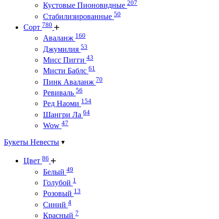
207
Кустовые Пионовидные
50
Стабилизированные
780
Сорт
160
Аваланж
53
Джумилия
43
Мисс Пигги
61
Мисти Баблс
70
Пинк Аваланж
56
Ревиваль
154
Ред Наоми
64
Шангри Ла
47
Wow
Букеты Невесты
86
Цвет
49
Белый
1
Голубой
13
Розовый
4
Синий
7
Красный