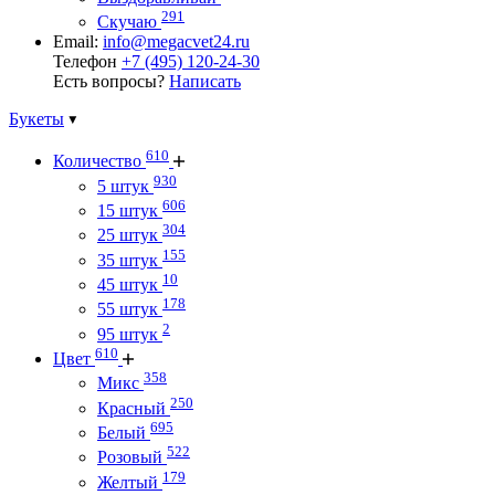
291
Скучаю
Email:
info@megacvet24.ru
Телефон
+7 (495) 120-24-30
Есть вопросы?
Написать
Букеты
610
Количество
930
5 штук
606
15 штук
304
25 штук
155
35 штук
10
45 штук
178
55 штук
2
95 штук
610
Цвет
358
Микс
250
Красный
695
Белый
522
Розовый
179
Желтый