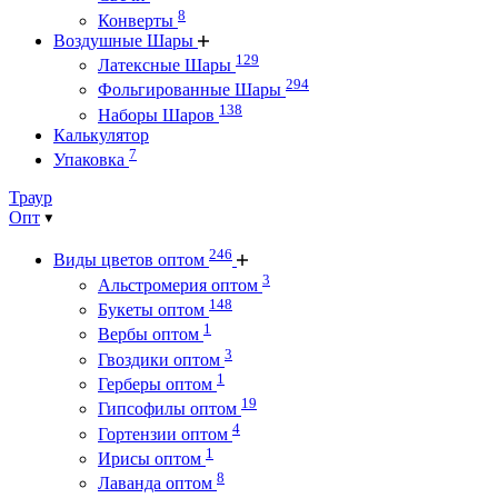
8
Конверты
Воздушные Шары
129
Латексные Шары
294
Фольгированные Шары
138
Наборы Шаров
Калькулятор
7
Упаковка
Траур
Опт
246
Виды цветов оптом
3
Альстромерия оптом
148
Букеты оптом
1
Вербы оптом
3
Гвоздики оптом
1
Герберы оптом
19
Гипсофилы оптом
4
Гортензии оптом
1
Ирисы оптом
8
Лаванда оптом