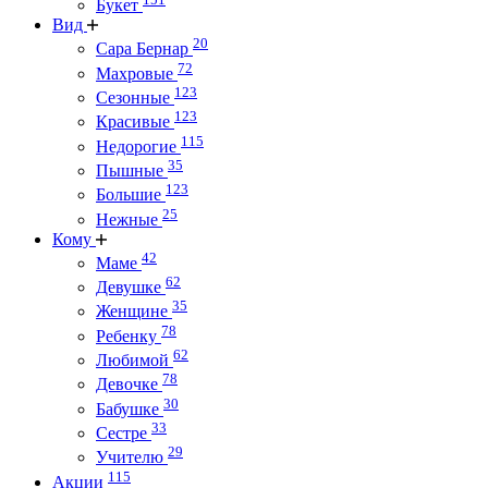
Букет
Вид
20
Сара Бернар
72
Махровые
123
Сезонные
123
Красивые
115
Недорогие
35
Пышные
123
Большие
25
Нежные
Кому
42
Маме
62
Девушке
35
Женщине
78
Ребенку
62
Любимой
78
Девочке
30
Бабушке
33
Сестре
29
Учителю
115
Акции