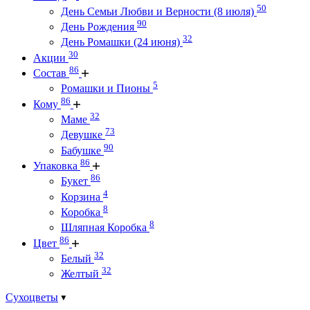
50
День Семьи Любви и Верности (8 июля)
90
День Рождения
32
День Ромашки (24 июня)
30
Акции
86
Состав
5
Ромашки и Пионы
86
Кому
32
Маме
73
Девушке
90
Бабушке
86
Упаковка
86
Букет
4
Корзина
8
Коробка
8
Шляпная Коробка
86
Цвет
32
Белый
32
Желтый
Сухоцветы