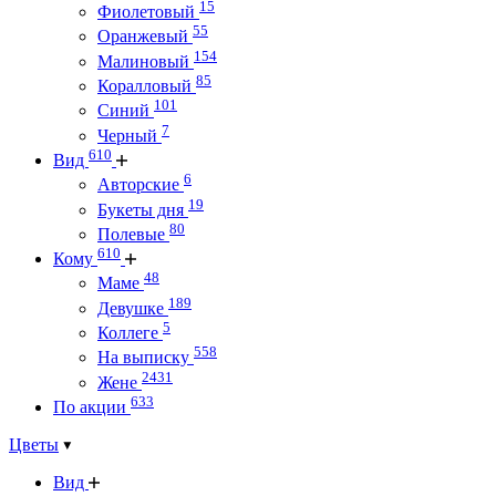
15
Фиолетовый
55
Оранжевый
154
Малиновый
85
Коралловый
101
Синий
7
Черный
610
Вид
6
Авторские
19
Букеты дня
80
Полевые
610
Кому
48
Маме
189
Девушке
5
Коллеге
558
На выписку
2431
Жене
633
По акции
Цветы
Вид