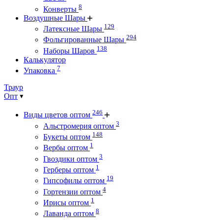
8
Конверты
Воздушные Шары
129
Латексные Шары
294
Фольгированные Шары
138
Наборы Шаров
Калькулятор
7
Упаковка
Траур
Опт
246
Виды цветов оптом
3
Альстромерия оптом
148
Букеты оптом
1
Вербы оптом
3
Гвоздики оптом
1
Герберы оптом
19
Гипсофилы оптом
4
Гортензии оптом
1
Ирисы оптом
8
Лаванда оптом