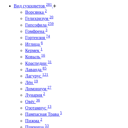
281
Вид сухоцветов
2
Ворсянка
20
Гелихризум
259
Гипсофила
3
Гомфрена
74
Гортензия
6
Иглица
1
Кермек
16
Ковыль
31
Краспедии
85
Лаванда
121
Лагурус
19
Лён
27
Лимониум
2
Лунария
36
Овёс
13
Озотамнус
5
Пампасная Трава
2
Пижма
53
Пшеница