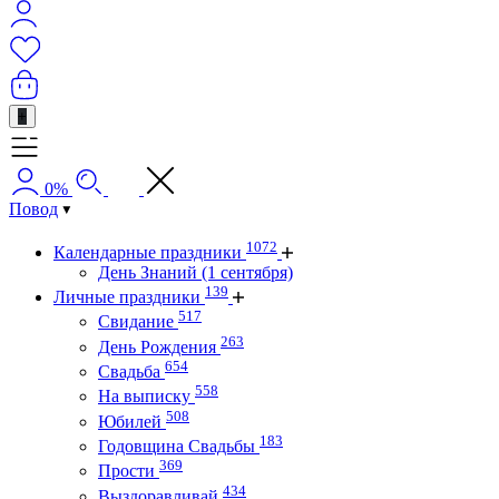
+
0%
Повод
1072
Календарные праздники
День Знаний (1 сентября)
139
Личные праздники
517
Свидание
263
День Рождения
654
Свадьба
558
На выписку
508
Юбилей
183
Годовщина Свадьбы
369
Прости
434
Выздоравливай