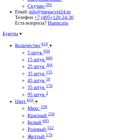
291
Скучаю
Email:
info@megacvet24.ru
Телефон
+7 (495) 120-24-30
Есть вопросы?
Написать
Букеты
610
Количество
930
5 штук
606
15 штук
304
25 штук
155
35 штук
10
45 штук
178
55 штук
2
95 штук
610
Цвет
358
Микс
250
Красный
695
Белый
522
Розовый
179
Желтый