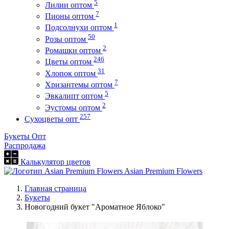
5
Лилии оптом
7
Пионы оптом
1
Подсолнухи оптом
50
Розы оптом
2
Ромашки оптом
246
Цветы оптом
31
Хлопок оптом
7
Хризантемы оптом
5
Эвкалипт оптом
2
Эустомы оптом
257
Сухоцветы опт
Букеты Опт
Распродажа
Калькулятор цветов
Asian Premium Flowers
Главная страница
Букеты
Новогодний букет "Ароматное Яблоко"