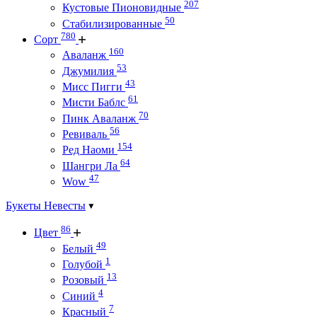
207
Кустовые Пионовидные
50
Стабилизированные
780
Сорт
160
Аваланж
53
Джумилия
43
Мисс Пигги
61
Мисти Баблс
70
Пинк Аваланж
56
Ревиваль
154
Ред Наоми
64
Шангри Ла
47
Wow
Букеты Невесты
86
Цвет
49
Белый
1
Голубой
13
Розовый
4
Синий
7
Красный