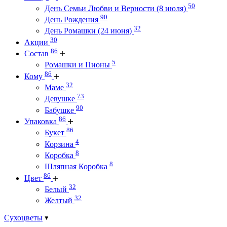
50
День Семьи Любви и Верности (8 июля)
90
День Рождения
32
День Ромашки (24 июня)
30
Акции
86
Состав
5
Ромашки и Пионы
86
Кому
32
Маме
73
Девушке
90
Бабушке
86
Упаковка
86
Букет
4
Корзина
8
Коробка
8
Шляпная Коробка
86
Цвет
32
Белый
32
Желтый
Сухоцветы