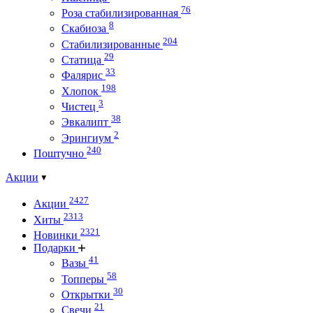
76
Роза стабилизированная
8
Скабиоза
204
Стабилизированные
29
Статица
33
Фалярис
198
Хлопок
3
Чистец
38
Эвкалипт
2
Эрингиум
240
Поштучно
Акции
2427
Акции
2313
Хиты
2321
Новинки
Подарки
41
Вазы
58
Топперы
30
Открытки
21
Свечи