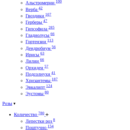
100
Альстромерии
42
Верба
107
Гвоздики
47
Герберы
285
Гипсофила
66
Гладиолусы
113
Гортензии
56
Дендробиум
63
Ирисы
66
Лилии
57
Орхидеи
41
Подсолнухи
187
Хризантемы
124
Эвкалипт
80
Эустомы
Розы
780
Количество
8
Лепестки роз
154
Поштучно