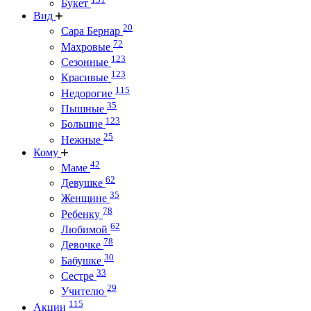
Букет
Вид
20
Сара Бернар
72
Махровые
123
Сезонные
123
Красивые
115
Недорогие
35
Пышные
123
Большие
25
Нежные
Кому
42
Маме
62
Девушке
35
Женщине
78
Ребенку
62
Любимой
78
Девочке
30
Бабушке
33
Сестре
29
Учителю
115
Акции