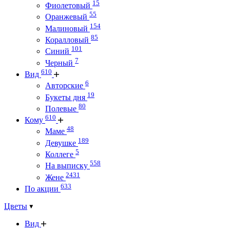
15
Фиолетовый
55
Оранжевый
154
Малиновый
85
Коралловый
101
Синий
7
Черный
610
Вид
6
Авторские
19
Букеты дня
80
Полевые
610
Кому
48
Маме
189
Девушке
5
Коллеге
558
На выписку
2431
Жене
633
По акции
Цветы
Вид