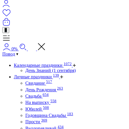
+
0%
Повод
1072
Календарные праздники
День Знаний (1 сентября)
139
Личные праздники
517
Свидание
263
День Рождения
654
Свадьба
558
На выписку
508
Юбилей
183
Годовщина Свадьбы
369
Прости
434
Выздоравливай