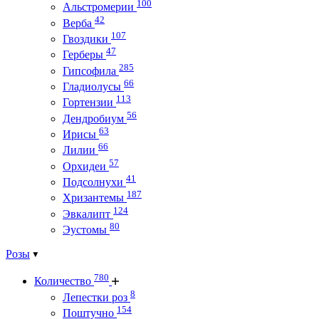
100
Альстромерии
42
Верба
107
Гвоздики
47
Герберы
285
Гипсофила
66
Гладиолусы
113
Гортензии
56
Дендробиум
63
Ирисы
66
Лилии
57
Орхидеи
41
Подсолнухи
187
Хризантемы
124
Эвкалипт
80
Эустомы
Розы
780
Количество
8
Лепестки роз
154
Поштучно