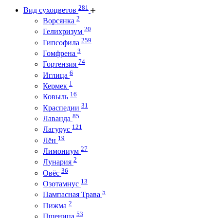
281
Вид сухоцветов
2
Ворсянка
20
Гелихризум
259
Гипсофила
3
Гомфрена
74
Гортензия
6
Иглица
1
Кермек
16
Ковыль
31
Краспедии
85
Лаванда
121
Лагурус
19
Лён
27
Лимониум
2
Лунария
36
Овёс
13
Озотамнус
5
Пампасная Трава
2
Пижма
53
Пшеница