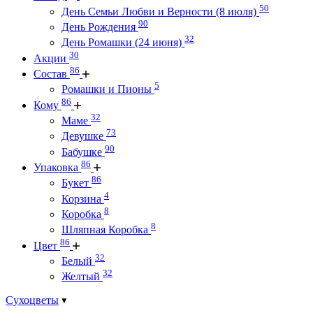
50
День Семьи Любви и Верности (8 июля)
90
День Рождения
32
День Ромашки (24 июня)
30
Акции
86
Состав
5
Ромашки и Пионы
86
Кому
32
Маме
73
Девушке
90
Бабушке
86
Упаковка
86
Букет
4
Корзина
8
Коробка
8
Шляпная Коробка
86
Цвет
32
Белый
32
Желтый
Сухоцветы