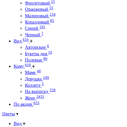
15
Фиолетовый
55
Оранжевый
154
Малиновый
85
Коралловый
101
Синий
7
Черный
610
Вид
6
Авторские
19
Букеты дня
80
Полевые
610
Кому
48
Маме
189
Девушке
5
Коллеге
558
На выписку
2431
Жене
633
По акции
Цветы
Вид