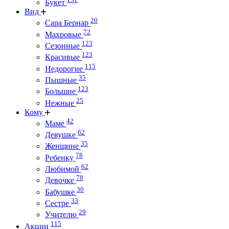
Букет
Вид
20
Сара Бернар
72
Махровые
123
Сезонные
123
Красивые
115
Недорогие
35
Пышные
123
Большие
25
Нежные
Кому
42
Маме
62
Девушке
35
Женщине
78
Ребенку
62
Любимой
78
Девочке
30
Бабушке
33
Сестре
29
Учителю
115
Акции