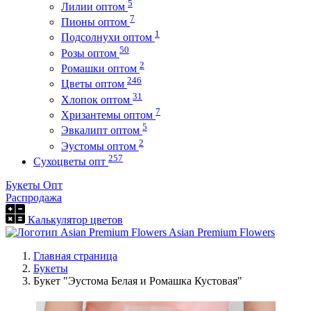
5
Лилии оптом
7
Пионы оптом
1
Подсолнухи оптом
50
Розы оптом
2
Ромашки оптом
246
Цветы оптом
31
Хлопок оптом
7
Хризантемы оптом
5
Эвкалипт оптом
2
Эустомы оптом
257
Сухоцветы опт
Букеты Опт
Распродажа
Калькулятор цветов
Asian Premium Flowers
Главная страница
Букеты
Букет "Эустома Белая и Ромашка Кустовая"