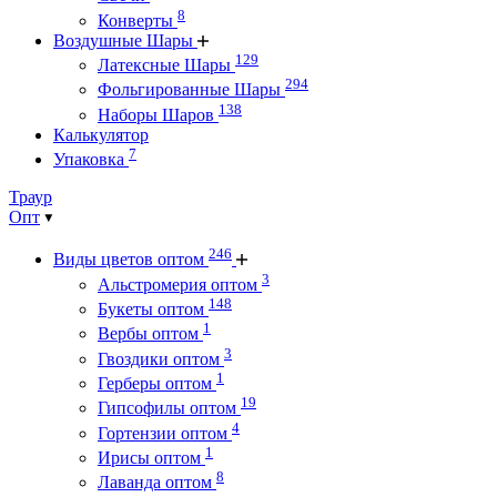
8
Конверты
Воздушные Шары
129
Латексные Шары
294
Фольгированные Шары
138
Наборы Шаров
Калькулятор
7
Упаковка
Траур
Опт
246
Виды цветов оптом
3
Альстромерия оптом
148
Букеты оптом
1
Вербы оптом
3
Гвоздики оптом
1
Герберы оптом
19
Гипсофилы оптом
4
Гортензии оптом
1
Ирисы оптом
8
Лаванда оптом