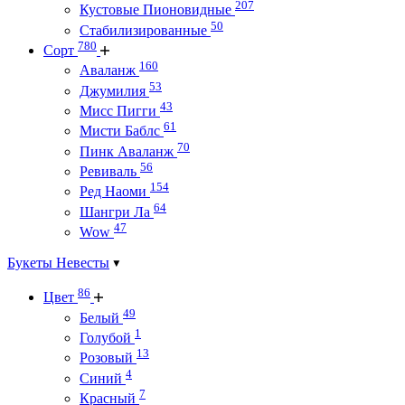
207
Кустовые Пионовидные
50
Стабилизированные
780
Сорт
160
Аваланж
53
Джумилия
43
Мисс Пигги
61
Мисти Баблс
70
Пинк Аваланж
56
Ревиваль
154
Ред Наоми
64
Шангри Ла
47
Wow
Букеты Невесты
86
Цвет
49
Белый
1
Голубой
13
Розовый
4
Синий
7
Красный