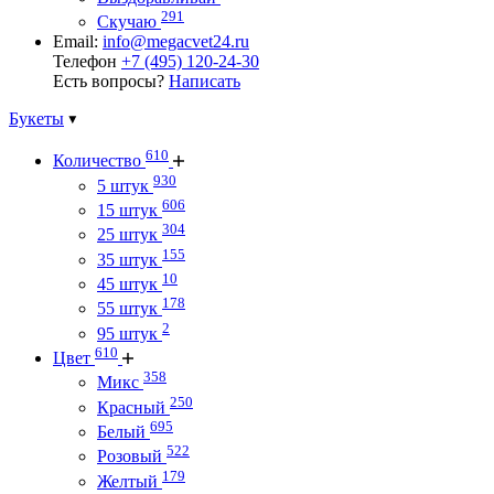
291
Скучаю
Email:
info@megacvet24.ru
Телефон
+7 (495) 120-24-30
Есть вопросы?
Написать
Букеты
610
Количество
930
5 штук
606
15 штук
304
25 штук
155
35 штук
10
45 штук
178
55 штук
2
95 штук
610
Цвет
358
Микс
250
Красный
695
Белый
522
Розовый
179
Желтый