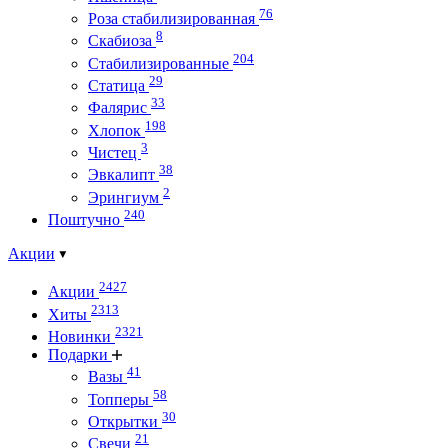
76
Роза стабилизированная
8
Скабиоза
204
Стабилизированные
29
Статица
33
Фалярис
198
Хлопок
3
Чистец
38
Эвкалипт
2
Эрингиум
240
Поштучно
Акции
2427
Акции
2313
Хиты
2321
Новинки
Подарки
41
Вазы
58
Топперы
30
Открытки
21
Свечи