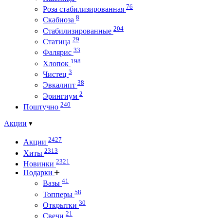
76
Роза стабилизированная
8
Скабиоза
204
Стабилизированные
29
Статица
33
Фалярис
198
Хлопок
3
Чистец
38
Эвкалипт
2
Эрингиум
240
Поштучно
Акции
2427
Акции
2313
Хиты
2321
Новинки
Подарки
41
Вазы
58
Топперы
30
Открытки
21
Свечи