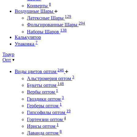
8
Конверты
Воздушные Шары
129
Латексные Шары
294
Фольгированные Шары
138
Наборы Шаров
Калькулятор
7
Упаковка
Траур
Опт
246
Виды цветов оптом
3
Альстромерия оптом
148
Букеты оптом
1
Вербы оптом
3
Гвоздики оптом
1
Герберы оптом
19
Гипсофилы оптом
4
Гортензии оптом
1
Ирисы оптом
8
Лаванда оптом