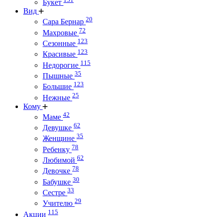
Букет
Вид
20
Сара Бернар
72
Махровые
123
Сезонные
123
Красивые
115
Недорогие
35
Пышные
123
Большие
25
Нежные
Кому
42
Маме
62
Девушке
35
Женщине
78
Ребенку
62
Любимой
78
Девочке
30
Бабушке
33
Сестре
29
Учителю
115
Акции