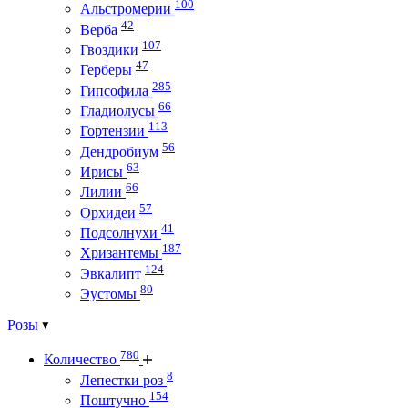
100
Альстромерии
42
Верба
107
Гвоздики
47
Герберы
285
Гипсофила
66
Гладиолусы
113
Гортензии
56
Дендробиум
63
Ирисы
66
Лилии
57
Орхидеи
41
Подсолнухи
187
Хризантемы
124
Эвкалипт
80
Эустомы
Розы
780
Количество
8
Лепестки роз
154
Поштучно