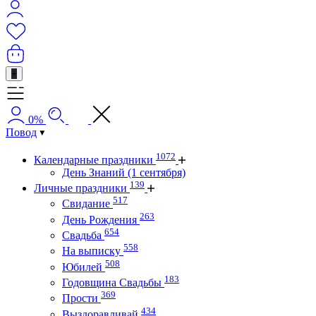
+
0%
Повод
1072
Календарные праздники
День Знаний (1 сентября)
139
Личные праздники
517
Свидание
263
День Рождения
654
Свадьба
558
На выписку
508
Юбилей
183
Годовщина Свадьбы
369
Прости
434
Выздоравливай