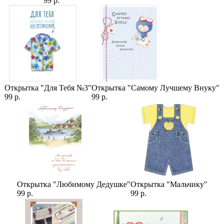
99 р.
О букете:
Гербера микс по цвету может отличаться от фотографии,
согласовать конкретные цвета или цвета как на фото - нельзя.
Открытка "Для Тебя №3"
Открытка "Самому Лучшему Внуку"
99 р.
99 р.
Открытка "Любимому Дедушке"
Открытка "Мальчику"
99 р.
99 р.