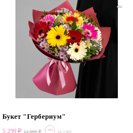
Букет "Гербериум"
5 299
-56%
12 099
за 1 шт.