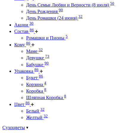
50
День Семьи Любви и Верности (8 июля)
90
День Рождения
32
День Ромашки (24 июня)
30
Акции
86
Состав
5
Ромашки и Пионы
86
Кому
32
Маме
73
Девушке
90
Бабушке
86
Упаковка
86
Букет
4
Корзина
8
Коробка
8
Шляпная Коробка
86
Цвет
32
Белый
32
Желтый
Сухоцветы