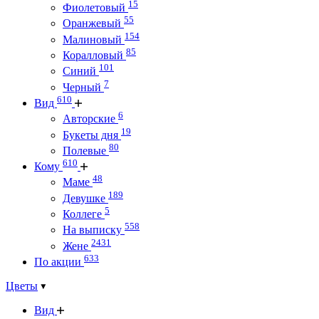
15
Фиолетовый
55
Оранжевый
154
Малиновый
85
Коралловый
101
Синий
7
Черный
610
Вид
6
Авторские
19
Букеты дня
80
Полевые
610
Кому
48
Маме
189
Девушке
5
Коллеге
558
На выписку
2431
Жене
633
По акции
Цветы
Вид