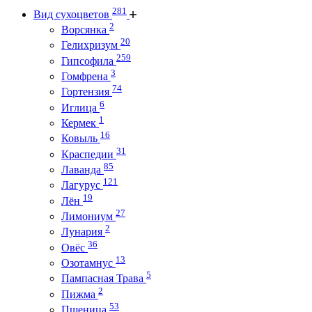
281
Вид сухоцветов
2
Ворсянка
20
Гелихризум
259
Гипсофила
3
Гомфрена
74
Гортензия
6
Иглица
1
Кермек
16
Ковыль
31
Краспедии
85
Лаванда
121
Лагурус
19
Лён
27
Лимониум
2
Лунария
36
Овёс
13
Озотамнус
5
Пампасная Трава
2
Пижма
53
Пшеница