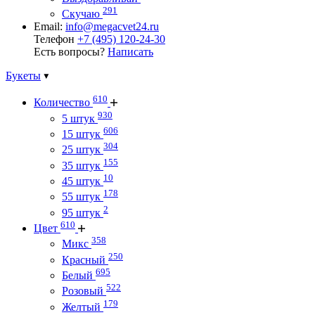
291
Скучаю
Email:
info@megacvet24.ru
Телефон
+7 (495) 120-24-30
Есть вопросы?
Написать
Букеты
610
Количество
930
5 штук
606
15 штук
304
25 штук
155
35 штук
10
45 штук
178
55 штук
2
95 штук
610
Цвет
358
Микс
250
Красный
695
Белый
522
Розовый
179
Желтый