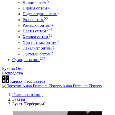
5
Лилии оптом
7
Пионы оптом
1
Подсолнухи оптом
50
Розы оптом
2
Ромашки оптом
246
Цветы оптом
31
Хлопок оптом
7
Хризантемы оптом
5
Эвкалипт оптом
2
Эустомы оптом
257
Сухоцветы опт
Букеты Опт
Распродажа
Калькулятор цветов
Asian Premium Flowers
Главная страница
Букеты
Букет "Гербериум"