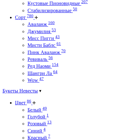
207
Кустовые Пионовидные
50
Стабилизированные
780
Сорт
160
Аваланж
53
Джумилия
43
Мисс Пигги
61
Мисти Баблс
70
Пинк Аваланж
56
Ревиваль
154
Ред Наоми
64
Шангри Ла
47
Wow
Букеты Невесты
86
Цвет
49
Белый
1
Голубой
13
Розовый
4
Синий
7
Красный