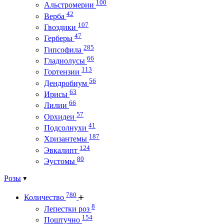
100
Альстромерии
42
Верба
107
Гвоздики
47
Герберы
285
Гипсофила
66
Гладиолусы
113
Гортензии
56
Дендробиум
63
Ирисы
66
Лилии
57
Орхидеи
41
Подсолнухи
187
Хризантемы
124
Эвкалипт
80
Эустомы
Розы
780
Количество
8
Лепестки роз
154
Поштучно