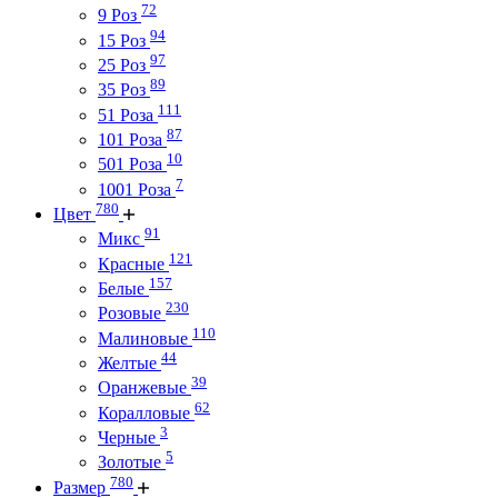
72
9 Роз
94
15 Роз
97
25 Роз
89
35 Роз
111
51 Роза
87
101 Роза
10
501 Роза
7
1001 Роза
780
Цвет
91
Микс
121
Красные
157
Белые
230
Розовые
110
Малиновые
44
Желтые
39
Оранжевые
62
Коралловые
3
Черные
5
Золотые
780
Размер