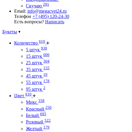
291
Скучаю
Email:
info@megacvet24.ru
Телефон
+7 (495) 120-24-30
Есть вопросы?
Написать
Букеты
610
Количество
930
5 штук
606
15 штук
304
25 штук
155
35 штук
10
45 штук
178
55 штук
2
95 штук
610
Цвет
358
Микс
250
Красный
695
Белый
522
Розовый
179
Желтый