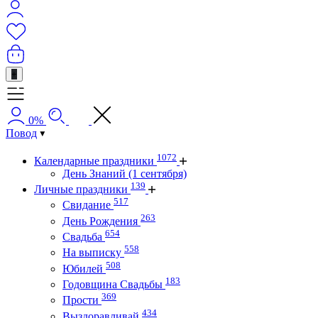
+
0%
Повод
1072
Календарные праздники
День Знаний (1 сентября)
139
Личные праздники
517
Свидание
263
День Рождения
654
Свадьба
558
На выписку
508
Юбилей
183
Годовщина Свадьбы
369
Прости
434
Выздоравливай