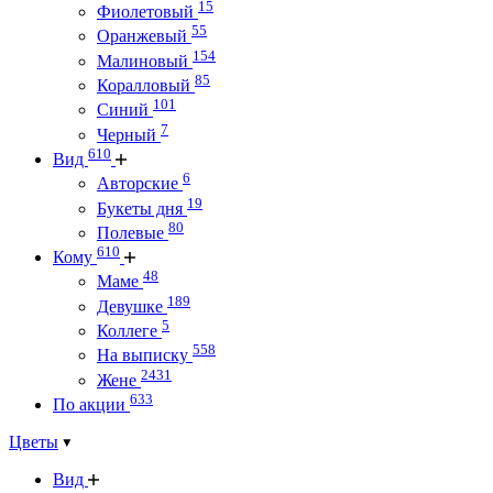
15
Фиолетовый
55
Оранжевый
154
Малиновый
85
Коралловый
101
Синий
7
Черный
610
Вид
6
Авторские
19
Букеты дня
80
Полевые
610
Кому
48
Маме
189
Девушке
5
Коллеге
558
На выписку
2431
Жене
633
По акции
Цветы
Вид