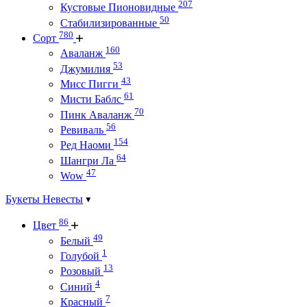
207
Кустовые Пионовидные
50
Стабилизированные
780
Сорт
160
Аваланж
53
Джумилия
43
Мисс Пигги
61
Мисти Баблс
70
Пинк Аваланж
56
Ревиваль
154
Ред Наоми
64
Шангри Ла
47
Wow
Букеты Невесты
86
Цвет
49
Белый
1
Голубой
13
Розовый
4
Синий
7
Красный