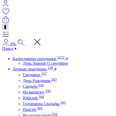
+
0%
Повод
1072
Календарные праздники
День Знаний (1 сентября)
139
Личные праздники
517
Свидание
263
День Рождения
654
Свадьба
558
На выписку
508
Юбилей
183
Годовщина Свадьбы
369
Прости
434
Выздоравливай