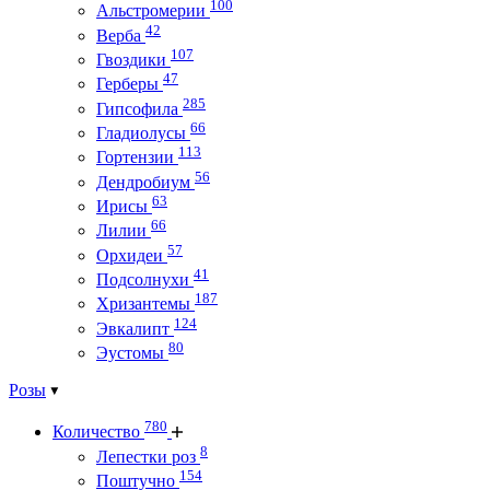
100
Альстромерии
42
Верба
107
Гвоздики
47
Герберы
285
Гипсофила
66
Гладиолусы
113
Гортензии
56
Дендробиум
63
Ирисы
66
Лилии
57
Орхидеи
41
Подсолнухи
187
Хризантемы
124
Эвкалипт
80
Эустомы
Розы
780
Количество
8
Лепестки роз
154
Поштучно