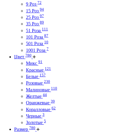
72
9 Роз
94
15 Роз
97
25 Роз
89
35 Роз
111
51 Роза
87
101 Роза
10
501 Роза
7
1001 Роза
780
Цвет
91
Микс
121
Красные
157
Белые
230
Розовые
110
Малиновые
44
Желтые
39
Оранжевые
62
Коралловые
3
Черные
5
Золотые
780
Размер