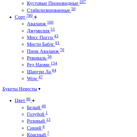
207
Кустовые Пионовидные
50
Стабилизированные
780
Сорт
160
Аваланж
53
Джумилия
43
Мисс Пигги
61
Мисти Баблс
70
Пинк Аваланж
56
Ревиваль
154
Ред Наоми
64
Шангри Ла
47
Wow
Букеты Невесты
86
Цвет
49
Белый
1
Голубой
13
Розовый
4
Синий
7
Красный