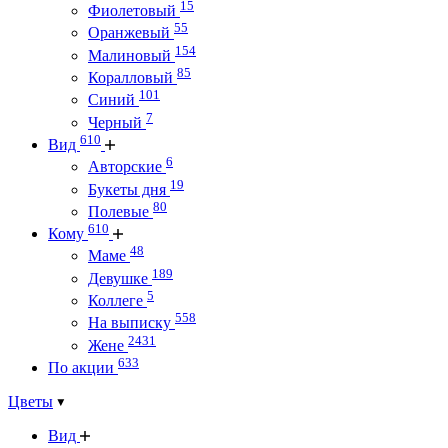
15
Фиолетовый
55
Оранжевый
154
Малиновый
85
Коралловый
101
Синий
7
Черный
610
Вид
6
Авторские
19
Букеты дня
80
Полевые
610
Кому
48
Маме
189
Девушке
5
Коллеге
558
На выписку
2431
Жене
633
По акции
Цветы
Вид