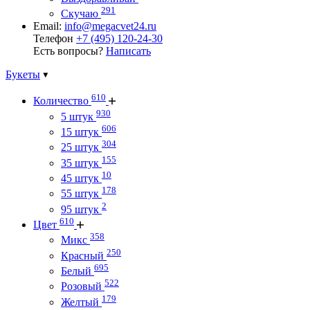
291
Скучаю
Email:
info@megacvet24.ru
Телефон
+7 (495) 120-24-30
Есть вопросы?
Написать
Букеты
610
Количество
930
5 штук
606
15 штук
304
25 штук
155
35 штук
10
45 штук
178
55 штук
2
95 штук
610
Цвет
358
Микс
250
Красный
695
Белый
522
Розовый
179
Желтый