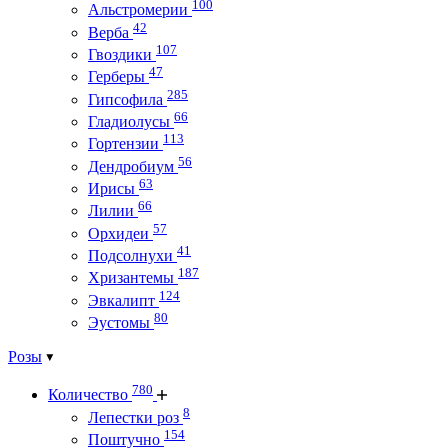
100
Альстромерии
42
Верба
107
Гвоздики
47
Герберы
285
Гипсофила
66
Гладиолусы
113
Гортензии
56
Дендробиум
63
Ирисы
66
Лилии
57
Орхидеи
41
Подсолнухи
187
Хризантемы
124
Эвкалипт
80
Эустомы
Розы
780
Количество
8
Лепестки роз
154
Поштучно