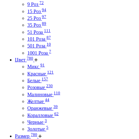
72
9 Роз
94
15 Роз
97
25 Роз
89
35 Роз
111
51 Роза
87
101 Роза
10
501 Роза
7
1001 Роза
780
Цвет
91
Микс
121
Красные
157
Белые
230
Розовые
110
Малиновые
44
Желтые
39
Оранжевые
62
Коралловые
3
Черные
5
Золотые
780
Размер