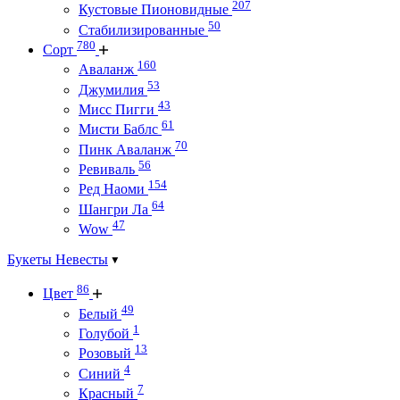
207
Кустовые Пионовидные
50
Стабилизированные
780
Сорт
160
Аваланж
53
Джумилия
43
Мисс Пигги
61
Мисти Баблс
70
Пинк Аваланж
56
Ревиваль
154
Ред Наоми
64
Шангри Ла
47
Wow
Букеты Невесты
86
Цвет
49
Белый
1
Голубой
13
Розовый
4
Синий
7
Красный