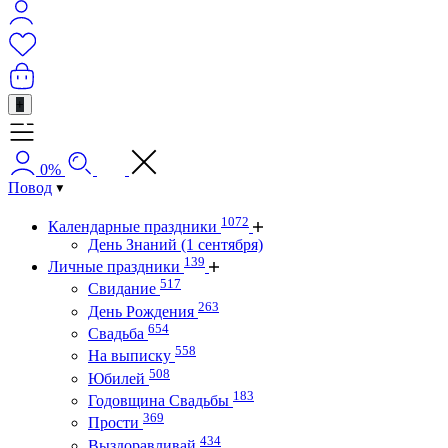
+
0%
Повод
1072
Календарные праздники
День Знаний (1 сентября)
139
Личные праздники
517
Свидание
263
День Рождения
654
Свадьба
558
На выписку
508
Юбилей
183
Годовщина Свадьбы
369
Прости
434
Выздоравливай