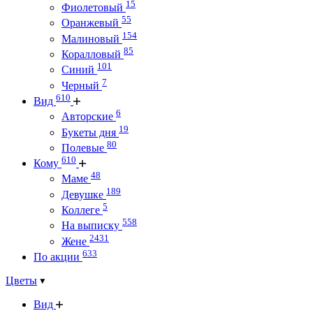
15
Фиолетовый
55
Оранжевый
154
Малиновый
85
Коралловый
101
Синий
7
Черный
610
Вид
6
Авторские
19
Букеты дня
80
Полевые
610
Кому
48
Маме
189
Девушке
5
Коллеге
558
На выписку
2431
Жене
633
По акции
Цветы
Вид