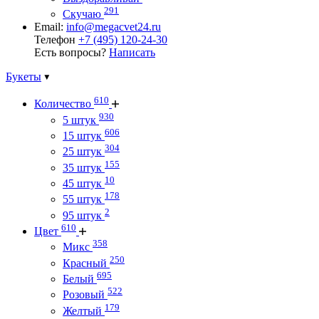
291
Скучаю
Email:
info@megacvet24.ru
Телефон
+7 (495) 120-24-30
Есть вопросы?
Написать
Букеты
610
Количество
930
5 штук
606
15 штук
304
25 штук
155
35 штук
10
45 штук
178
55 штук
2
95 штук
610
Цвет
358
Микс
250
Красный
695
Белый
522
Розовый
179
Желтый