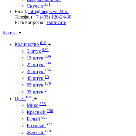
291
Скучаю
Email:
info@megacvet24.ru
Телефон
+7 (495) 120-24-30
Есть вопросы?
Написать
Букеты
610
Количество
930
5 штук
606
15 штук
304
25 штук
155
35 штук
10
45 штук
178
55 штук
2
95 штук
610
Цвет
358
Микс
250
Красный
695
Белый
522
Розовый
179
Желтый