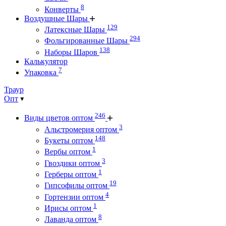
8
Конверты
Воздушные Шары
129
Латексные Шары
294
Фольгированные Шары
138
Наборы Шаров
Калькулятор
7
Упаковка
Траур
Опт
246
Виды цветов оптом
3
Альстромерия оптом
148
Букеты оптом
1
Вербы оптом
3
Гвоздики оптом
1
Герберы оптом
19
Гипсофилы оптом
4
Гортензии оптом
1
Ирисы оптом
8
Лаванда оптом