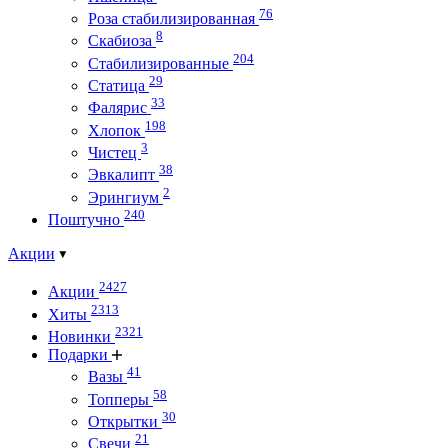
76
Роза стабилизированная
8
Скабиоза
204
Стабилизированные
29
Статица
33
Фалярис
198
Хлопок
3
Чистец
38
Эвкалипт
2
Эрингиум
240
Поштучно
Акции
2427
Акции
2313
Хиты
2321
Новинки
Подарки
41
Вазы
58
Топперы
30
Открытки
21
Свечи