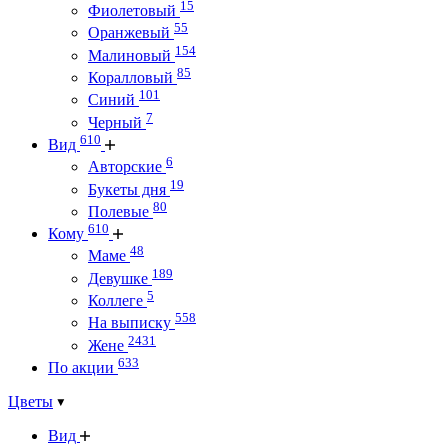
15
Фиолетовый
55
Оранжевый
154
Малиновый
85
Коралловый
101
Синий
7
Черный
610
Вид
6
Авторские
19
Букеты дня
80
Полевые
610
Кому
48
Маме
189
Девушке
5
Коллеге
558
На выписку
2431
Жене
633
По акции
Цветы
Вид