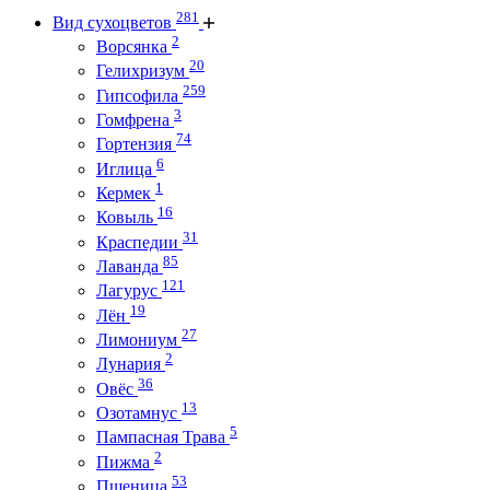
281
Вид сухоцветов
2
Ворсянка
20
Гелихризум
259
Гипсофила
3
Гомфрена
74
Гортензия
6
Иглица
1
Кермек
16
Ковыль
31
Краспедии
85
Лаванда
121
Лагурус
19
Лён
27
Лимониум
2
Лунария
36
Овёс
13
Озотамнус
5
Пампасная Трава
2
Пижма
53
Пшеница