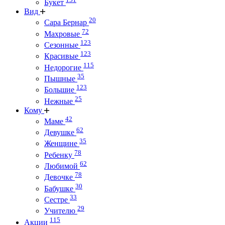
Букет
Вид
20
Сара Бернар
72
Махровые
123
Сезонные
123
Красивые
115
Недорогие
35
Пышные
123
Большие
25
Нежные
Кому
42
Маме
62
Девушке
35
Женщине
78
Ребенку
62
Любимой
78
Девочке
30
Бабушке
33
Сестре
29
Учителю
115
Акции