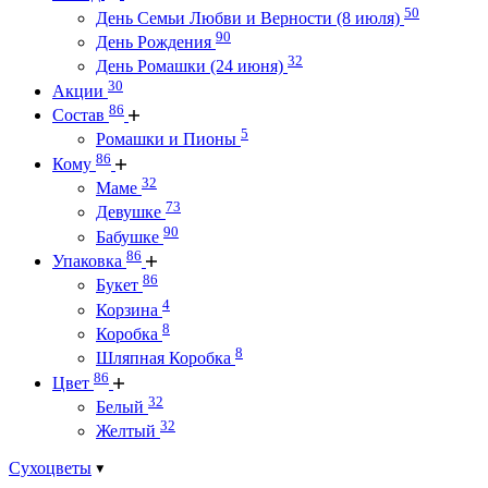
50
День Семьи Любви и Верности (8 июля)
90
День Рождения
32
День Ромашки (24 июня)
30
Акции
86
Состав
5
Ромашки и Пионы
86
Кому
32
Маме
73
Девушке
90
Бабушке
86
Упаковка
86
Букет
4
Корзина
8
Коробка
8
Шляпная Коробка
86
Цвет
32
Белый
32
Желтый
Сухоцветы