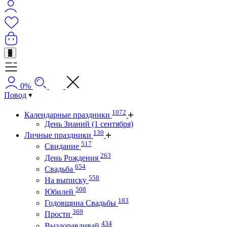
+
0%
Повод
1072
Календарные праздники
День Знаний (1 сентября)
139
Личные праздники
517
Свидание
263
День Рождения
654
Свадьба
558
На выписку
508
Юбилей
183
Годовщина Свадьбы
369
Прости
434
Выздоравливай