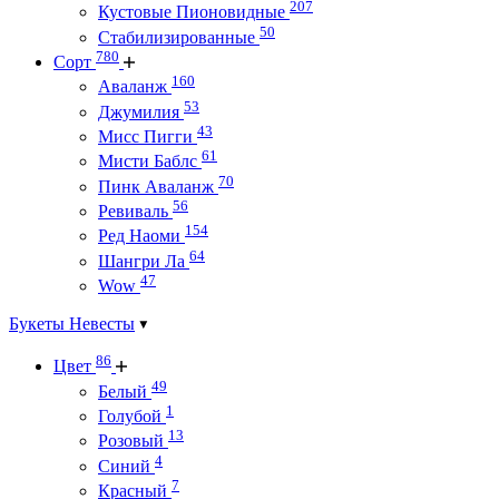
207
Кустовые Пионовидные
50
Стабилизированные
780
Сорт
160
Аваланж
53
Джумилия
43
Мисс Пигги
61
Мисти Баблс
70
Пинк Аваланж
56
Ревиваль
154
Ред Наоми
64
Шангри Ла
47
Wow
Букеты Невесты
86
Цвет
49
Белый
1
Голубой
13
Розовый
4
Синий
7
Красный