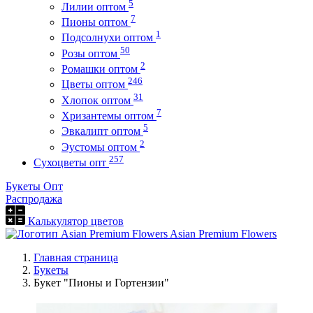
5
Лилии оптом
7
Пионы оптом
1
Подсолнухи оптом
50
Розы оптом
2
Ромашки оптом
246
Цветы оптом
31
Хлопок оптом
7
Хризантемы оптом
5
Эвкалипт оптом
2
Эустомы оптом
257
Сухоцветы опт
Букеты Опт
Распродажа
Калькулятор цветов
Asian Premium Flowers
Главная страница
Букеты
Букет "Пионы и Гортензии"