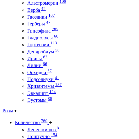
100
Альстромерии
42
Верба
107
Гвоздики
47
Герберы
285
Гипсофила
66
Гладиолусы
113
Гортензии
56
Дендробиум
63
Ирисы
66
Лилии
57
Орхидеи
41
Подсолнухи
187
Хризантемы
124
Эвкалипт
80
Эустомы
Розы
780
Количество
8
Лепестки роз
154
Поштучно