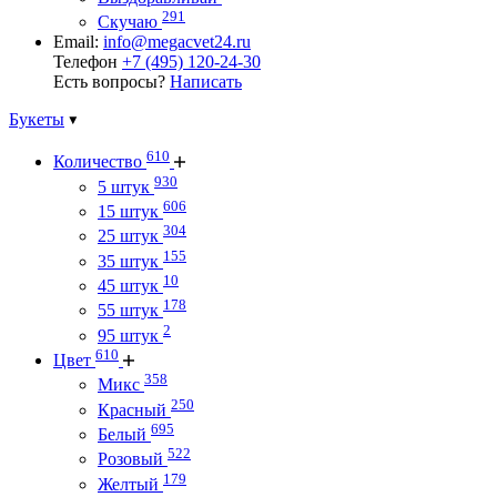
291
Скучаю
Email:
info@megacvet24.ru
Телефон
+7 (495) 120-24-30
Есть вопросы?
Написать
Букеты
610
Количество
930
5 штук
606
15 штук
304
25 штук
155
35 штук
10
45 штук
178
55 штук
2
95 штук
610
Цвет
358
Микс
250
Красный
695
Белый
522
Розовый
179
Желтый