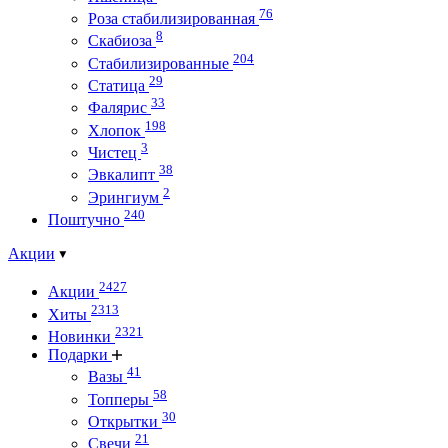
76
Роза стабилизированная
8
Скабиоза
204
Стабилизированные
29
Статица
33
Фалярис
198
Хлопок
3
Чистец
38
Эвкалипт
2
Эрингиум
240
Поштучно
Акции
2427
Акции
2313
Хиты
2321
Новинки
Подарки
41
Вазы
58
Топперы
30
Открытки
21
Свечи