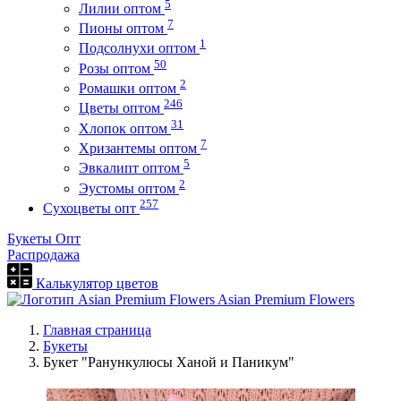
5
Лилии оптом
7
Пионы оптом
1
Подсолнухи оптом
50
Розы оптом
2
Ромашки оптом
246
Цветы оптом
31
Хлопок оптом
7
Хризантемы оптом
5
Эвкалипт оптом
2
Эустомы оптом
257
Сухоцветы опт
Букеты Опт
Распродажа
Калькулятор цветов
Asian Premium Flowers
Главная страница
Букеты
Букет "Ранункулюсы Ханой и Паникум"