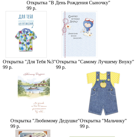
Ранункулюс Ханой
Открытка "В День Рождения Сыночку"
Сборка в дизайнерскую упаковку (1-25)
99 р.
Категории:
Цены
,
Ранункулюсы
,
Букеты
,
Букеты с ранункулюсами
Открытка "Для Тебя №3"
Открытка "Самому Лучшему Внуку"
99 р.
99 р.
Открытка "Любимому Дедушке"
Открытка "Мальчику"
99 р.
99 р.