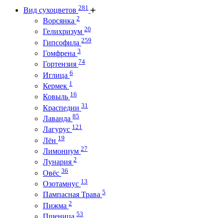
281
Вид сухоцветов
2
Ворсянка
20
Гелихризум
259
Гипсофила
3
Гомфрена
74
Гортензия
6
Иглица
1
Кермек
16
Ковыль
31
Краспедии
85
Лаванда
121
Лагурус
19
Лён
27
Лимониум
2
Лунария
36
Овёс
13
Озотамнус
5
Пампасная Трава
2
Пижма
53
Пшеница