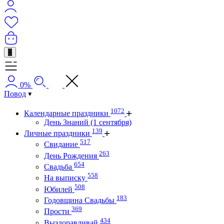
+
0%
Повод
1072
Календарные праздники
День Знаний (1 сентября)
139
Личные праздники
517
Свидание
263
День Рождения
654
Свадьба
558
На выписку
508
Юбилей
183
Годовщина Свадьбы
369
Прости
434
Выздоравливай