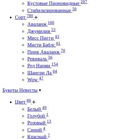
207
Кустовые Пионовидные
50
Стабилизированные
780
Сорт
160
Аваланж
53
Джумилия
43
Мисс Пигги
61
Мисти Баблс
70
Пинк Аваланж
56
Ревиваль
154
Ред Наоми
64
Шангри Ла
47
Wow
Букеты Невесты
86
Цвет
49
Белый
1
Голубой
13
Розовый
4
Синий
7
Красный