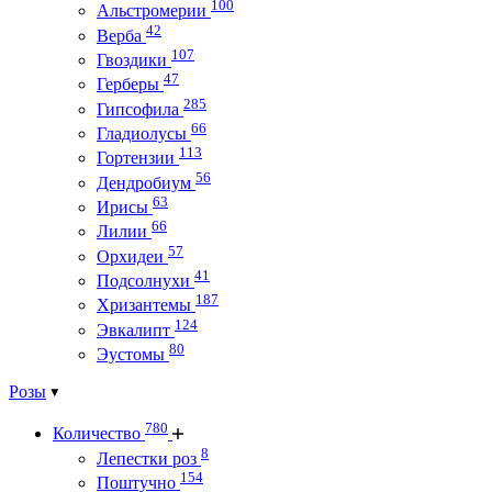
100
Альстромерии
42
Верба
107
Гвоздики
47
Герберы
285
Гипсофила
66
Гладиолусы
113
Гортензии
56
Дендробиум
63
Ирисы
66
Лилии
57
Орхидеи
41
Подсолнухи
187
Хризантемы
124
Эвкалипт
80
Эустомы
Розы
780
Количество
8
Лепестки роз
154
Поштучно