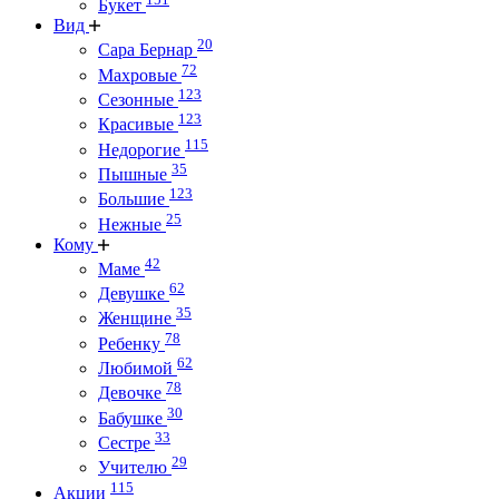
Букет
Вид
20
Сара Бернар
72
Махровые
123
Сезонные
123
Красивые
115
Недорогие
35
Пышные
123
Большие
25
Нежные
Кому
42
Маме
62
Девушке
35
Женщине
78
Ребенку
62
Любимой
78
Девочке
30
Бабушке
33
Сестре
29
Учителю
115
Акции