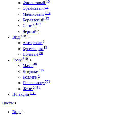
15
Фиолетовый
55
Оранжевый
154
Малиновый
85
Коралловый
101
Синий
7
Черный
610
Вид
6
Авторские
19
Букеты дня
80
Полевые
610
Кому
48
Маме
189
Девушке
5
Коллеге
558
На выписку
2431
Жене
633
По акции
Цветы
Вид