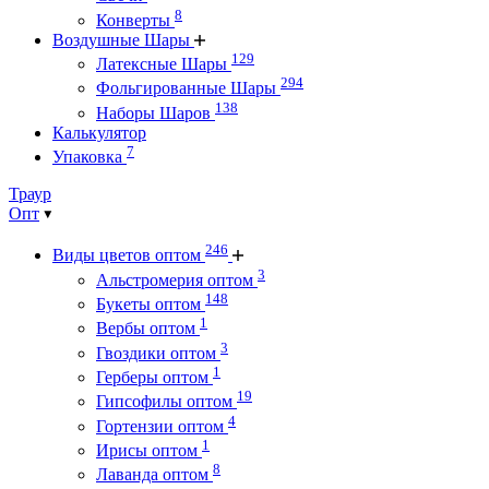
8
Конверты
Воздушные Шары
129
Латексные Шары
294
Фольгированные Шары
138
Наборы Шаров
Калькулятор
7
Упаковка
Траур
Опт
246
Виды цветов оптом
3
Альстромерия оптом
148
Букеты оптом
1
Вербы оптом
3
Гвоздики оптом
1
Герберы оптом
19
Гипсофилы оптом
4
Гортензии оптом
1
Ирисы оптом
8
Лаванда оптом