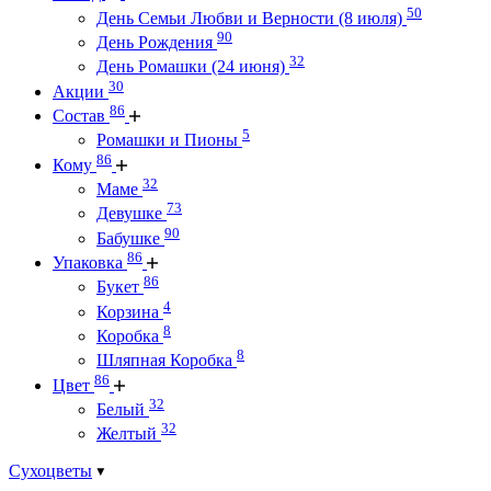
50
День Семьи Любви и Верности (8 июля)
90
День Рождения
32
День Ромашки (24 июня)
30
Акции
86
Состав
5
Ромашки и Пионы
86
Кому
32
Маме
73
Девушке
90
Бабушке
86
Упаковка
86
Букет
4
Корзина
8
Коробка
8
Шляпная Коробка
86
Цвет
32
Белый
32
Желтый
Сухоцветы