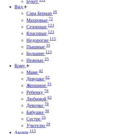
Букет
Вид
20
Сара Бернар
72
Махровые
123
Сезонные
123
Красивые
115
Недорогие
35
Пышные
123
Большие
25
Нежные
Кому
42
Маме
62
Девушке
35
Женщине
78
Ребенку
62
Любимой
78
Девочке
30
Бабушке
33
Сестре
29
Учителю
115
Акции