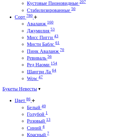
207
Кустовые Пионовидные
50
Стабилизированные
780
Сорт
160
Аваланж
53
Джумилия
43
Мисс Пигги
61
Мисти Баблс
70
Пинк Аваланж
56
Ревиваль
154
Ред Наоми
64
Шангри Ла
47
Wow
Букеты Невесты
86
Цвет
49
Белый
1
Голубой
13
Розовый
4
Синий
7
Красный