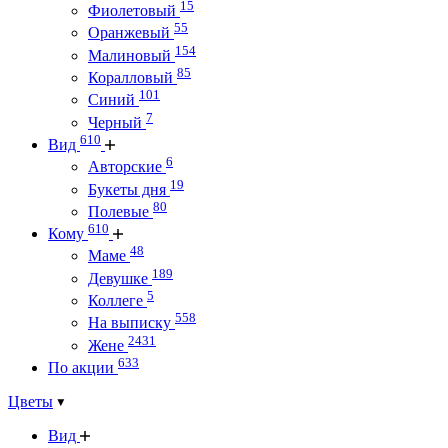
15
Фиолетовый
55
Оранжевый
154
Малиновый
85
Коралловый
101
Синий
7
Черный
610
Вид
6
Авторские
19
Букеты дня
80
Полевые
610
Кому
48
Маме
189
Девушке
5
Коллеге
558
На выписку
2431
Жене
633
По акции
Цветы
Вид