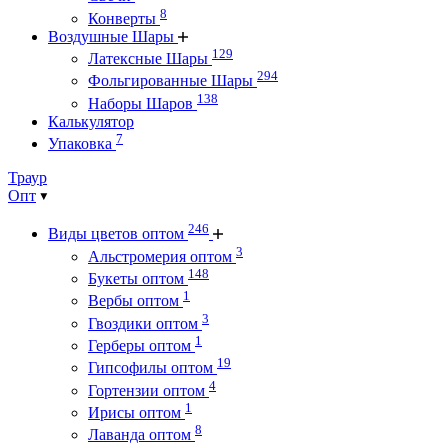
8
Конверты
Воздушные Шары
129
Латексные Шары
294
Фольгированные Шары
138
Наборы Шаров
Калькулятор
7
Упаковка
Траур
Опт
246
Виды цветов оптом
3
Альстромерия оптом
148
Букеты оптом
1
Вербы оптом
3
Гвоздики оптом
1
Герберы оптом
19
Гипсофилы оптом
4
Гортензии оптом
1
Ирисы оптом
8
Лаванда оптом