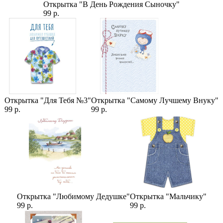
Открытка "В День Рождения Сыночку"
99 р.
Букеты для детей
,
Букеты
,
Хлопок Сухоцвет
,
Букеты с
хлопком
,
Букеты из сухоцветов
,
Букеты Гипсофил
,
Детские
букеты
,
Сухоцветы
Открытка "Для Тебя №3"
Открытка "Самому Лучшему Внуку"
99 р.
99 р.
Открытка "Любимому Дедушке"
Открытка "Мальчику"
99 р.
99 р.