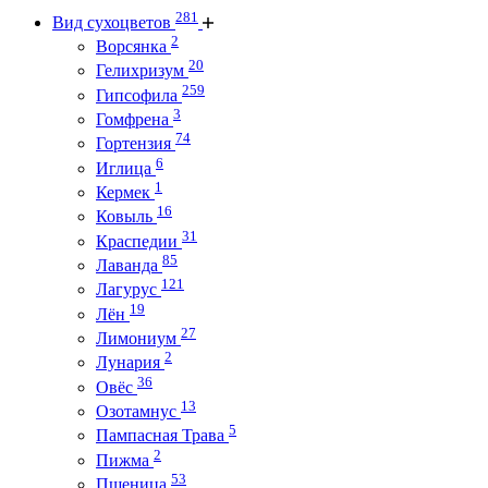
281
Вид сухоцветов
2
Ворсянка
20
Гелихризум
259
Гипсофила
3
Гомфрена
74
Гортензия
6
Иглица
1
Кермек
16
Ковыль
31
Краспедии
85
Лаванда
121
Лагурус
19
Лён
27
Лимониум
2
Лунария
36
Овёс
13
Озотамнус
5
Пампасная Трава
2
Пижма
53
Пшеница