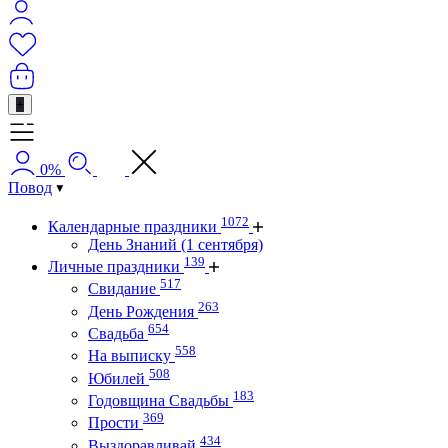
+
0%
Повод
1072
Календарные праздники
День Знаний (1 сентября)
139
Личные праздники
517
Свидание
263
День Рождения
654
Свадьба
558
На выписку
508
Юбилей
183
Годовщина Свадьбы
369
Прости
434
Выздоравливай