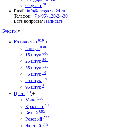
291
Скучаю
Email:
info@megacvet24.ru
Телефон
+7 (495) 120-24-30
Есть вопросы?
Написать
Букеты
610
Количество
930
5 штук
606
15 штук
304
25 штук
155
35 штук
10
45 штук
178
55 штук
2
95 штук
610
Цвет
358
Микс
250
Красный
695
Белый
522
Розовый
179
Желтый