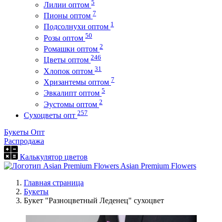
5
Лилии оптом
7
Пионы оптом
1
Подсолнухи оптом
50
Розы оптом
2
Ромашки оптом
246
Цветы оптом
31
Хлопок оптом
7
Хризантемы оптом
5
Эвкалипт оптом
2
Эустомы оптом
257
Сухоцветы опт
Букеты Опт
Распродажа
Калькулятор цветов
Asian Premium Flowers
Главная страница
Букеты
Букет "Разноцветный Леденец" сухоцвет