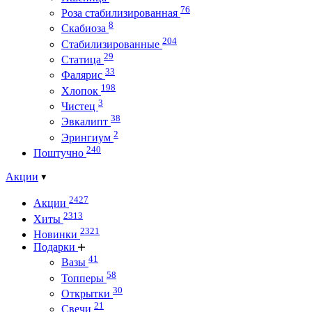
76
Роза стабилизированная
8
Скабиоза
204
Стабилизированные
29
Статица
33
Фалярис
198
Хлопок
3
Чистец
38
Эвкалипт
2
Эрингиум
240
Поштучно
Акции
2427
Акции
2313
Хиты
2321
Новинки
Подарки
41
Вазы
58
Топперы
30
Открытки
21
Свечи