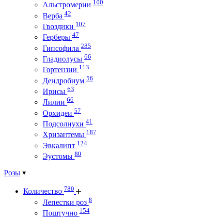
100
Альстромерии
42
Верба
107
Гвоздики
47
Герберы
285
Гипсофила
66
Гладиолусы
113
Гортензии
56
Дендробиум
63
Ирисы
66
Лилии
57
Орхидеи
41
Подсолнухи
187
Хризантемы
124
Эвкалипт
80
Эустомы
Розы
780
Количество
8
Лепестки роз
154
Поштучно