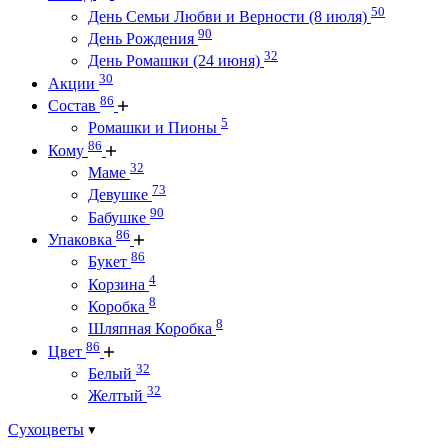
50
День Семьи Любви и Верности (8 июля)
90
День Рождения
32
День Ромашки (24 июня)
30
Акции
86
Состав
5
Ромашки и Пионы
86
Кому
32
Маме
73
Девушке
90
Бабушке
86
Упаковка
86
Букет
4
Корзина
8
Коробка
8
Шляпная Коробка
86
Цвет
32
Белый
32
Желтый
Сухоцветы