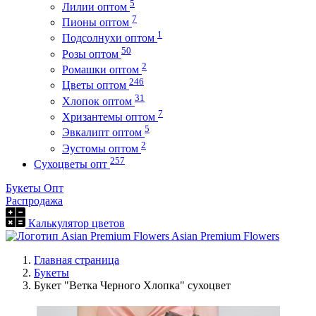
5
Лилии оптом
7
Пионы оптом
1
Подсолнухи оптом
50
Розы оптом
2
Ромашки оптом
246
Цветы оптом
31
Хлопок оптом
7
Хризантемы оптом
5
Эвкалипт оптом
2
Эустомы оптом
257
Сухоцветы опт
Букеты Опт
Распродажа
Калькулятор цветов
Asian Premium Flowers
Главная страница
Букеты
Букет "Ветка Черного Хлопка" сухоцвет