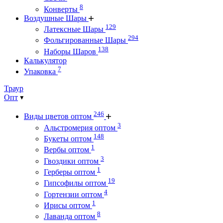
8
Конверты
Воздушные Шары
129
Латексные Шары
294
Фольгированные Шары
138
Наборы Шаров
Калькулятор
7
Упаковка
Траур
Опт
246
Виды цветов оптом
3
Альстромерия оптом
148
Букеты оптом
1
Вербы оптом
3
Гвоздики оптом
1
Герберы оптом
19
Гипсофилы оптом
4
Гортензии оптом
1
Ирисы оптом
8
Лаванда оптом