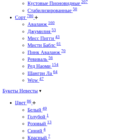
207
Кустовые Пионовидные
50
Стабилизированные
780
Сорт
160
Аваланж
53
Джумилия
43
Мисс Пигги
61
Мисти Баблс
70
Пинк Аваланж
56
Ревиваль
154
Ред Наоми
64
Шангри Ла
47
Wow
Букеты Невесты
86
Цвет
49
Белый
1
Голубой
13
Розовый
4
Синий
7
Красный