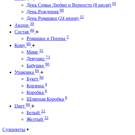
50
День Семьи Любви и Верности (8 июля)
90
День Рождения
32
День Ромашки (24 июня)
30
Акции
86
Состав
5
Ромашки и Пионы
86
Кому
32
Маме
73
Девушке
90
Бабушке
86
Упаковка
86
Букет
4
Корзина
8
Коробка
8
Шляпная Коробка
86
Цвет
32
Белый
32
Желтый
Сухоцветы