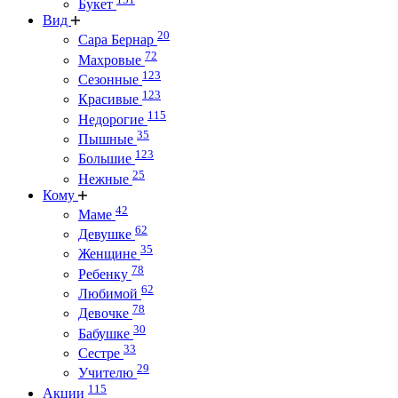
Букет
Вид
20
Сара Бернар
72
Махровые
123
Сезонные
123
Красивые
115
Недорогие
35
Пышные
123
Большие
25
Нежные
Кому
42
Маме
62
Девушке
35
Женщине
78
Ребенку
62
Любимой
78
Девочке
30
Бабушке
33
Сестре
29
Учителю
115
Акции