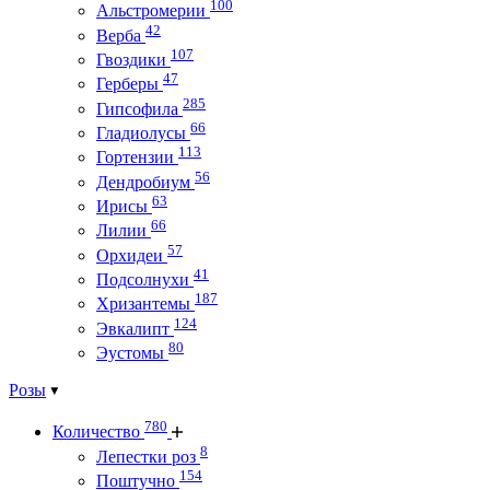
100
Альстромерии
42
Верба
107
Гвоздики
47
Герберы
285
Гипсофила
66
Гладиолусы
113
Гортензии
56
Дендробиум
63
Ирисы
66
Лилии
57
Орхидеи
41
Подсолнухи
187
Хризантемы
124
Эвкалипт
80
Эустомы
Розы
780
Количество
8
Лепестки роз
154
Поштучно