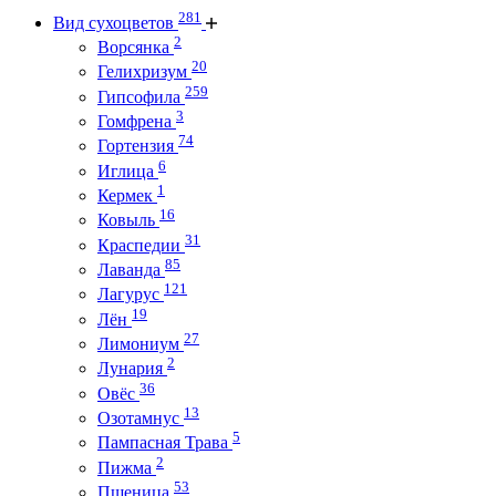
281
Вид сухоцветов
2
Ворсянка
20
Гелихризум
259
Гипсофила
3
Гомфрена
74
Гортензия
6
Иглица
1
Кермек
16
Ковыль
31
Краспедии
85
Лаванда
121
Лагурус
19
Лён
27
Лимониум
2
Лунария
36
Овёс
13
Озотамнус
5
Пампасная Трава
2
Пижма
53
Пшеница