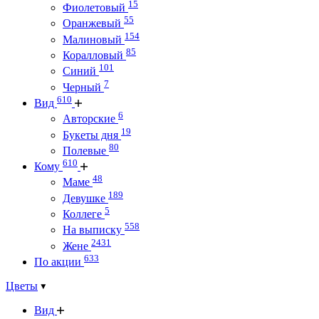
15
Фиолетовый
55
Оранжевый
154
Малиновый
85
Коралловый
101
Синий
7
Черный
610
Вид
6
Авторские
19
Букеты дня
80
Полевые
610
Кому
48
Маме
189
Девушке
5
Коллеге
558
На выписку
2431
Жене
633
По акции
Цветы
Вид