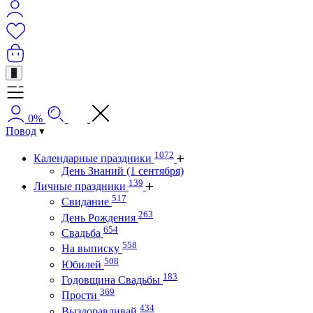
+
0%
Повод
1072
Календарные праздники
День Знаний (1 сентября)
139
Личные праздники
517
Свидание
263
День Рождения
654
Свадьба
558
На выписку
508
Юбилей
183
Годовщина Свадьбы
369
Прости
434
Выздоравливай