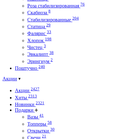
76
Роза стабилизированная
8
Скабиоза
204
Стабилизированные
29
Статица
33
Фалярис
198
Хлопок
3
Чистец
38
Эвкалипт
2
Эрингиум
240
Поштучно
Акции
2427
Акции
2313
Хиты
2321
Новинки
Подарки
41
Вазы
58
Топперы
30
Открытки
21
Свечи