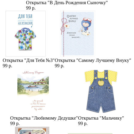
Сборка в дизайнерскую упаковку (1-25)
Открытка "В День Рождения Сыночку"
Ковыль Натуральный сухоцвет (1 пучок)
99 р.
Категории:
Букеты
,
Хлопок Сухоцвет
,
Букеты с хлопком
,
Букеты из
сухоцветов
,
Ковыль сухоцвет
Открытка "Для Тебя №3"
Открытка "Самому Лучшему Внуку"
99 р.
99 р.
Открытка "Любимому Дедушке"
Открытка "Мальчику"
99 р.
99 р.