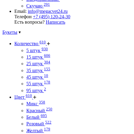
291
Скучаю
Email:
info@megacvet24.ru
Телефон
+7 (495) 120-24-30
Есть вопросы?
Написать
Букеты
610
Количество
930
5 штук
606
15 штук
304
25 штук
155
35 штук
10
45 штук
178
55 штук
2
95 штук
610
Цвет
358
Микс
250
Красный
695
Белый
522
Розовый
179
Желтый