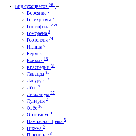
281
Вид сухоцветов
2
Ворсянка
20
Гелихризум
259
Гипсофила
3
Гомфрена
74
Гортензия
6
Иглица
1
Кермек
16
Ковыль
31
Краспедии
85
Лаванда
121
Лагурус
19
Лён
27
Лимониум
2
Лунария
36
Овёс
13
Озотамнус
5
Пампасная Трава
2
Пижма
53
Пшеница