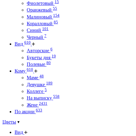
15
Фиолетовый
55
Оранжевый
154
Малиновый
85
Коралловый
101
Синий
7
Черный
610
Вид
6
Авторские
19
Букеты дня
80
Полевые
610
Кому
48
Маме
189
Девушке
5
Коллеге
558
На выписку
2431
Жене
633
По акции
Цветы
Вид