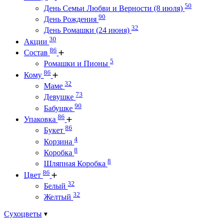
50
День Семьи Любви и Верности (8 июля)
90
День Рождения
32
День Ромашки (24 июня)
30
Акции
86
Состав
5
Ромашки и Пионы
86
Кому
32
Маме
73
Девушке
90
Бабушке
86
Упаковка
86
Букет
4
Корзина
8
Коробка
8
Шляпная Коробка
86
Цвет
32
Белый
32
Желтый
Сухоцветы