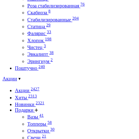
76
Роза стабилизированная
8
Скабиоза
204
Стабилизированные
29
Статица
33
Фалярис
198
Хлопок
3
Чистец
38
Эвкалипт
2
Эрингиум
240
Поштучно
Акции
2427
Акции
2313
Хиты
2321
Новинки
Подарки
41
Вазы
58
Топперы
30
Открытки
21
Свечи