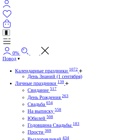
+
0%
Повод
1072
Календарные праздники
День Знаний (1 сентября)
139
Личные праздники
517
Свидание
263
День Рождения
654
Свадьба
558
На выписку
508
Юбилей
183
Годовщина Свадьбы
369
Прости
434
Выздоравливай