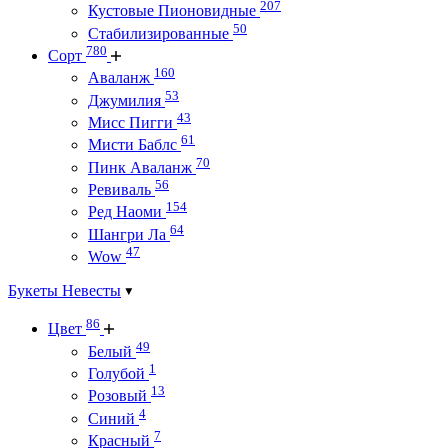
207
Кустовые Пионовидные
50
Стабилизированные
780
Сорт
160
Аваланж
53
Джумилия
43
Мисс Пигги
61
Мисти Баблс
70
Пинк Аваланж
56
Ревиваль
154
Ред Наоми
64
Шангри Ла
47
Wow
Букеты Невесты
86
Цвет
49
Белый
1
Голубой
13
Розовый
4
Синий
7
Красный