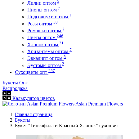
5
Лилии оптом
7
Пионы оптом
1
Подсолнухи оптом
50
Розы оптом
2
Ромашки оптом
246
Цветы оптом
31
Хлопок оптом
7
Хризантемы оптом
5
Эвкалипт оптом
2
Эустомы оптом
257
Сухоцветы опт
Букеты Опт
Распродажа
Калькулятор цветов
Asian Premium Flowers
Главная страница
Букеты
Букет "Гипсофила и Красный Хлопок" сухоцвет