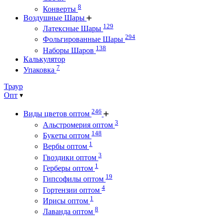
8
Конверты
Воздушные Шары
129
Латексные Шары
294
Фольгированные Шары
138
Наборы Шаров
Калькулятор
7
Упаковка
Траур
Опт
246
Виды цветов оптом
3
Альстромерия оптом
148
Букеты оптом
1
Вербы оптом
3
Гвоздики оптом
1
Герберы оптом
19
Гипсофилы оптом
4
Гортензии оптом
1
Ирисы оптом
8
Лаванда оптом