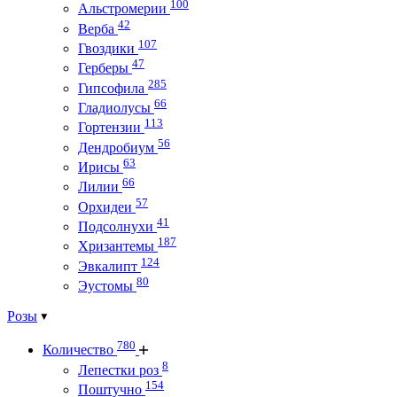
100
Альстромерии
42
Верба
107
Гвоздики
47
Герберы
285
Гипсофила
66
Гладиолусы
113
Гортензии
56
Дендробиум
63
Ирисы
66
Лилии
57
Орхидеи
41
Подсолнухи
187
Хризантемы
124
Эвкалипт
80
Эустомы
Розы
780
Количество
8
Лепестки роз
154
Поштучно