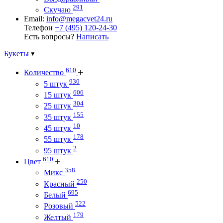
291
Скучаю
Email:
info@megacvet24.ru
Телефон
+7 (495) 120-24-30
Есть вопросы?
Написать
Букеты
610
Количество
930
5 штук
606
15 штук
304
25 штук
155
35 штук
10
45 штук
178
55 штук
2
95 штук
610
Цвет
358
Микс
250
Красный
695
Белый
522
Розовый
179
Желтый