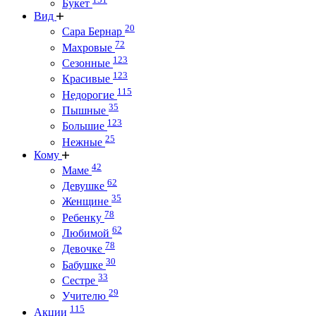
Букет
Вид
20
Сара Бернар
72
Махровые
123
Сезонные
123
Красивые
115
Недорогие
35
Пышные
123
Большие
25
Нежные
Кому
42
Маме
62
Девушке
35
Женщине
78
Ребенку
62
Любимой
78
Девочке
30
Бабушке
33
Сестре
29
Учителю
115
Акции