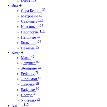
Букет
Вид
20
Сара Бернар
72
Махровые
123
Сезонные
123
Красивые
115
Недорогие
35
Пышные
123
Большие
25
Нежные
Кому
42
Маме
62
Девушке
35
Женщине
78
Ребенку
62
Любимой
78
Девочке
30
Бабушке
33
Сестре
29
Учителю
115
Акции