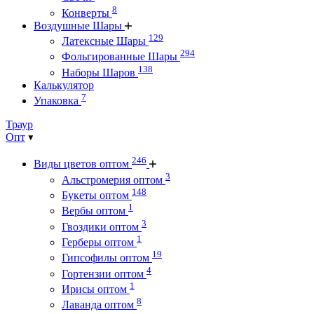
8
Конверты
Воздушные Шары
129
Латексные Шары
294
Фольгированные Шары
138
Наборы Шаров
Калькулятор
7
Упаковка
Траур
Опт
246
Виды цветов оптом
3
Альстромерия оптом
148
Букеты оптом
1
Вербы оптом
3
Гвоздики оптом
1
Герберы оптом
19
Гипсофилы оптом
4
Гортензии оптом
1
Ирисы оптом
8
Лаванда оптом