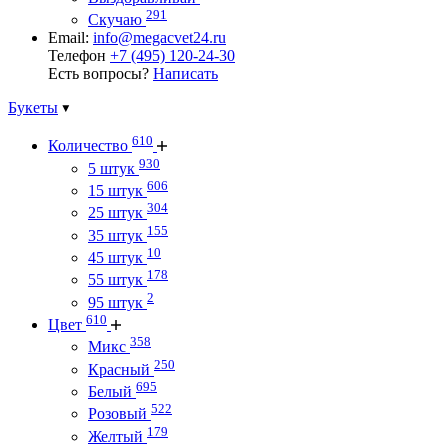
291
Скучаю
Email:
info@megacvet24.ru
Телефон
+7 (495) 120-24-30
Есть вопросы?
Написать
Букеты
610
Количество
930
5 штук
606
15 штук
304
25 штук
155
35 штук
10
45 штук
178
55 штук
2
95 штук
610
Цвет
358
Микс
250
Красный
695
Белый
522
Розовый
179
Желтый