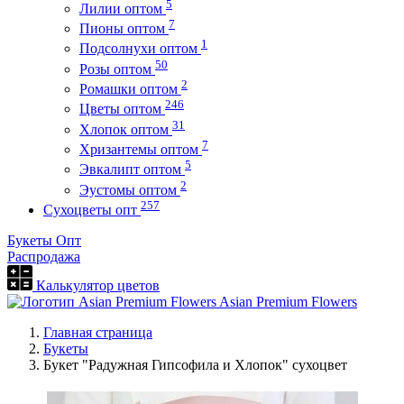
5
Лилии оптом
7
Пионы оптом
1
Подсолнухи оптом
50
Розы оптом
2
Ромашки оптом
246
Цветы оптом
31
Хлопок оптом
7
Хризантемы оптом
5
Эвкалипт оптом
2
Эустомы оптом
257
Сухоцветы опт
Букеты Опт
Распродажа
Калькулятор цветов
Asian Premium Flowers
Главная страница
Букеты
Букет "Радужная Гипсофила и Хлопок" сухоцвет