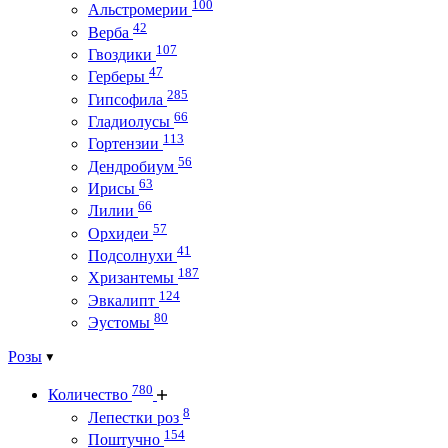
100
Альстромерии
42
Верба
107
Гвоздики
47
Герберы
285
Гипсофила
66
Гладиолусы
113
Гортензии
56
Дендробиум
63
Ирисы
66
Лилии
57
Орхидеи
41
Подсолнухи
187
Хризантемы
124
Эвкалипт
80
Эустомы
Розы
780
Количество
8
Лепестки роз
154
Поштучно