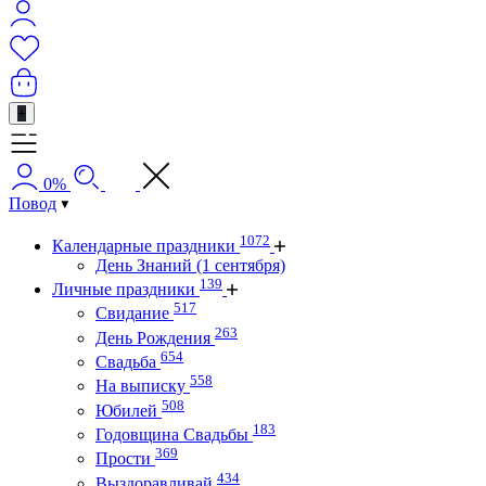
+
0%
Повод
1072
Календарные праздники
День Знаний (1 сентября)
139
Личные праздники
517
Свидание
263
День Рождения
654
Свадьба
558
На выписку
508
Юбилей
183
Годовщина Свадьбы
369
Прости
434
Выздоравливай