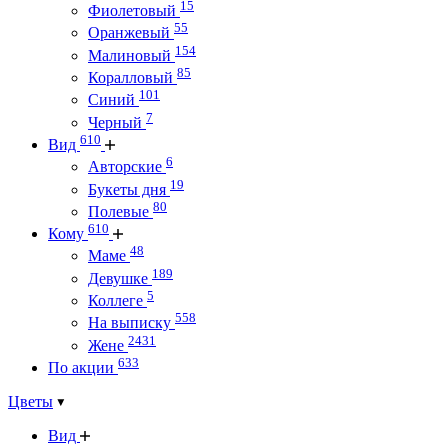
15
Фиолетовый
55
Оранжевый
154
Малиновый
85
Коралловый
101
Синий
7
Черный
610
Вид
6
Авторские
19
Букеты дня
80
Полевые
610
Кому
48
Маме
189
Девушке
5
Коллеге
558
На выписку
2431
Жене
633
По акции
Цветы
Вид