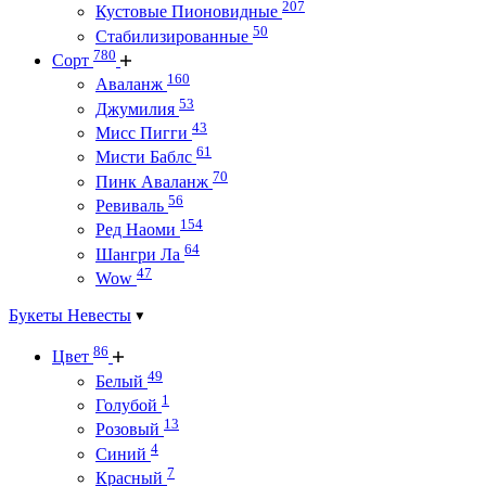
207
Кустовые Пионовидные
50
Стабилизированные
780
Сорт
160
Аваланж
53
Джумилия
43
Мисс Пигги
61
Мисти Баблс
70
Пинк Аваланж
56
Ревиваль
154
Ред Наоми
64
Шангри Ла
47
Wow
Букеты Невесты
86
Цвет
49
Белый
1
Голубой
13
Розовый
4
Синий
7
Красный