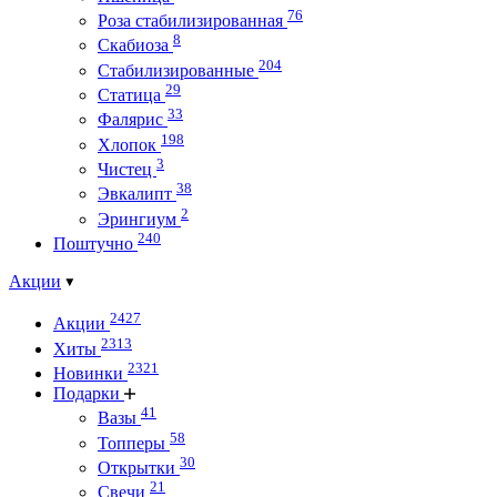
76
Роза стабилизированная
8
Скабиоза
204
Стабилизированные
29
Статица
33
Фалярис
198
Хлопок
3
Чистец
38
Эвкалипт
2
Эрингиум
240
Поштучно
Акции
2427
Акции
2313
Хиты
2321
Новинки
Подарки
41
Вазы
58
Топперы
30
Открытки
21
Свечи