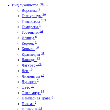
281
Вид сухоцветов
2
Ворсянка
20
Гелихризум
259
Гипсофила
3
Гомфрена
74
Гортензия
6
Иглица
1
Кермек
16
Ковыль
31
Краспедии
85
Лаванда
121
Лагурус
19
Лён
27
Лимониум
2
Лунария
36
Овёс
13
Озотамнус
5
Пампасная Трава
2
Пижма
53
Пшеница