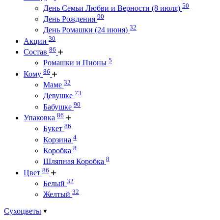
50
День Семьи Любви и Верности (8 июля)
90
День Рождения
32
День Ромашки (24 июня)
30
Акции
86
Состав
5
Ромашки и Пионы
86
Кому
32
Маме
73
Девушке
90
Бабушке
86
Упаковка
86
Букет
4
Корзина
8
Коробка
8
Шляпная Коробка
86
Цвет
32
Белый
32
Желтый
Сухоцветы