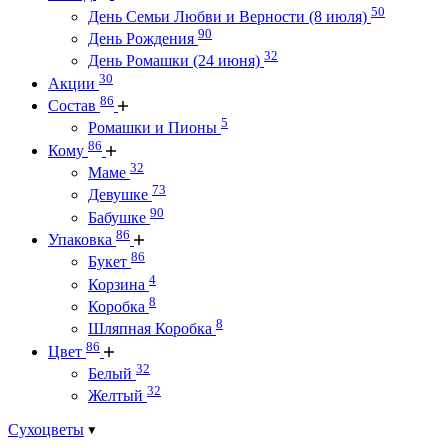
50
День Семьи Любви и Верности (8 июля)
90
День Рождения
32
День Ромашки (24 июня)
30
Акции
86
Состав
5
Ромашки и Пионы
86
Кому
32
Маме
73
Девушке
90
Бабушке
86
Упаковка
86
Букет
4
Корзина
8
Коробка
8
Шляпная Коробка
86
Цвет
32
Белый
32
Желтый
Сухоцветы