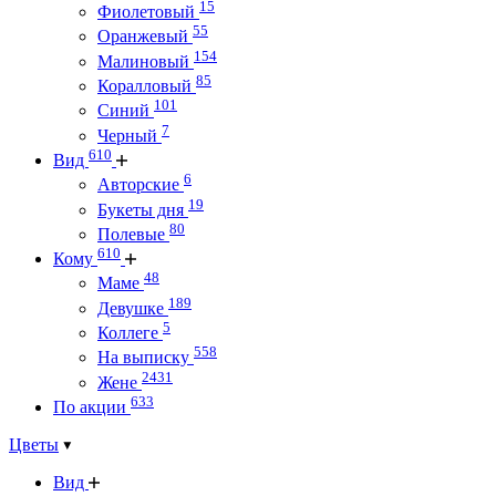
15
Фиолетовый
55
Оранжевый
154
Малиновый
85
Коралловый
101
Синий
7
Черный
610
Вид
6
Авторские
19
Букеты дня
80
Полевые
610
Кому
48
Маме
189
Девушке
5
Коллеге
558
На выписку
2431
Жене
633
По акции
Цветы
Вид