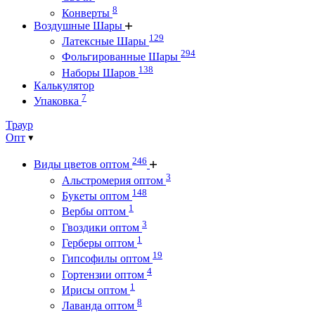
8
Конверты
Воздушные Шары
129
Латексные Шары
294
Фольгированные Шары
138
Наборы Шаров
Калькулятор
7
Упаковка
Траур
Опт
246
Виды цветов оптом
3
Альстромерия оптом
148
Букеты оптом
1
Вербы оптом
3
Гвоздики оптом
1
Герберы оптом
19
Гипсофилы оптом
4
Гортензии оптом
1
Ирисы оптом
8
Лаванда оптом