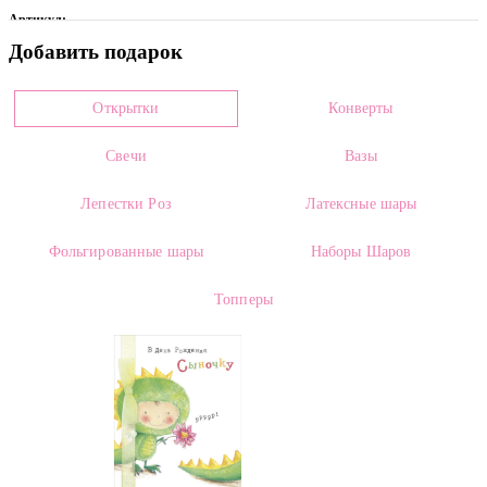
Артикул:
Добавить подарок
0011651
Цвет
Открытки
Конверты
Микс
Свечи
Вазы
Категории:
Лепестки Роз
Латексные шары
Воздушные Шары
,
Фольгированные шары
Фольгированные шары
Наборы Шаров
Топперы