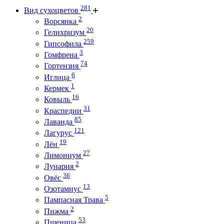
281
Вид сухоцветов
2
Ворсянка
20
Гелихризум
259
Гипсофила
3
Гомфрена
74
Гортензия
6
Иглица
1
Кермек
16
Ковыль
31
Краспедии
85
Лаванда
121
Лагурус
19
Лён
27
Лимониум
2
Лунария
36
Овёс
13
Озотамнус
5
Пампасная Трава
2
Пижма
53
Пшеница