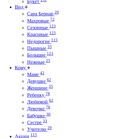
Букет
Вид
20
Сара Бернар
72
Махровые
123
Сезонные
123
Красивые
115
Недорогие
35
Пышные
123
Большие
25
Нежные
Кому
42
Маме
62
Девушке
35
Женщине
78
Ребенку
62
Любимой
78
Девочке
30
Бабушке
33
Сестре
29
Учителю
115
Акции