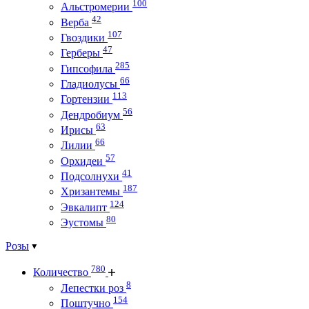
100
Альстромерии
42
Верба
107
Гвоздики
47
Герберы
285
Гипсофила
66
Гладиолусы
113
Гортензии
56
Дендробиум
63
Ирисы
66
Лилии
57
Орхидеи
41
Подсолнухи
187
Хризантемы
124
Эвкалипт
80
Эустомы
Розы
780
Количество
8
Лепестки роз
154
Поштучно