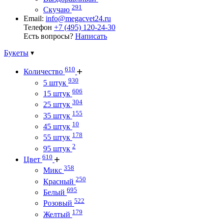
291
Скучаю
Email:
info@megacvet24.ru
Телефон
+7 (495) 120-24-30
Есть вопросы?
Написать
Букеты
610
Количество
930
5 штук
606
15 штук
304
25 штук
155
35 штук
10
45 штук
178
55 штук
2
95 штук
610
Цвет
358
Микс
250
Красный
695
Белый
522
Розовый
179
Желтый