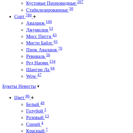
207
Кустовые Пионовидные
50
Стабилизированные
780
Сорт
160
Аваланж
53
Джумилия
43
Мисс Пигги
61
Мисти Баблс
70
Пинк Аваланж
56
Ревиваль
154
Ред Наоми
64
Шангри Ла
47
Wow
Букеты Невесты
86
Цвет
49
Белый
1
Голубой
13
Розовый
4
Синий
7
Красный