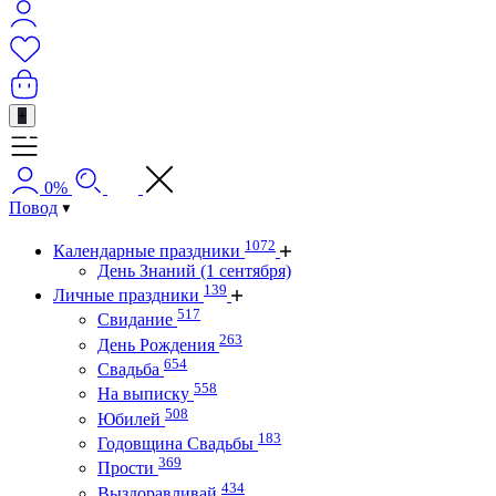
+
0%
Повод
1072
Календарные праздники
День Знаний (1 сентября)
139
Личные праздники
517
Свидание
263
День Рождения
654
Свадьба
558
На выписку
508
Юбилей
183
Годовщина Свадьбы
369
Прости
434
Выздоравливай