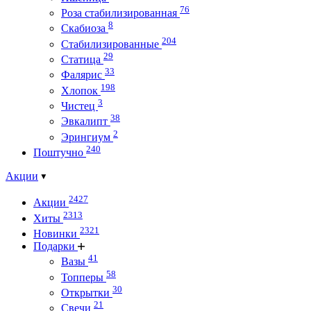
76
Роза стабилизированная
8
Скабиоза
204
Стабилизированные
29
Статица
33
Фалярис
198
Хлопок
3
Чистец
38
Эвкалипт
2
Эрингиум
240
Поштучно
Акции
2427
Акции
2313
Хиты
2321
Новинки
Подарки
41
Вазы
58
Топперы
30
Открытки
21
Свечи