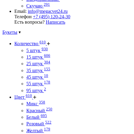
291
Скучаю
Email:
info@megacvet24.ru
Телефон
+7 (495) 120-24-30
Есть вопросы?
Написать
Букеты
610
Количество
930
5 штук
606
15 штук
304
25 штук
155
35 штук
10
45 штук
178
55 штук
2
95 штук
610
Цвет
358
Микс
250
Красный
695
Белый
522
Розовый
179
Желтый