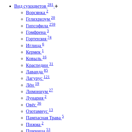
281
Вид сухоцветов
2
Ворсянка
20
Гелихризум
259
Гипсофила
3
Гомфрена
74
Гортензия
6
Иглица
1
Кермек
16
Ковыль
31
Краспедии
85
Лаванда
121
Лагурус
19
Лён
27
Лимониум
2
Лунария
36
Овёс
13
Озотамнус
5
Пампасная Трава
2
Пижма
53
Пшеница