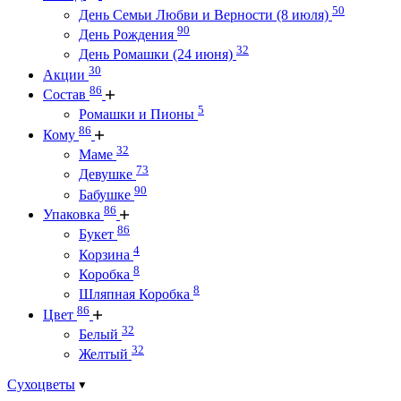
50
День Семьи Любви и Верности (8 июля)
90
День Рождения
32
День Ромашки (24 июня)
30
Акции
86
Состав
5
Ромашки и Пионы
86
Кому
32
Маме
73
Девушке
90
Бабушке
86
Упаковка
86
Букет
4
Корзина
8
Коробка
8
Шляпная Коробка
86
Цвет
32
Белый
32
Желтый
Сухоцветы