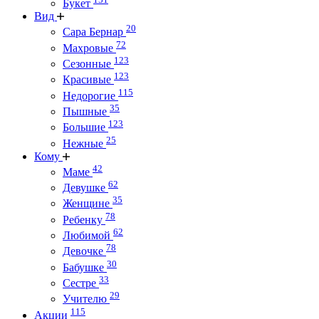
Букет
Вид
20
Сара Бернар
72
Махровые
123
Сезонные
123
Красивые
115
Недорогие
35
Пышные
123
Большие
25
Нежные
Кому
42
Маме
62
Девушке
35
Женщине
78
Ребенку
62
Любимой
78
Девочке
30
Бабушке
33
Сестре
29
Учителю
115
Акции