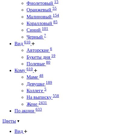
15
Фиолетовый
55
Оранжевый
154
Малиновый
85
Коралловый
101
Синий
7
Черный
610
Вид
6
Авторские
19
Букеты дня
80
Полевые
610
Кому
48
Маме
189
Девушке
5
Коллеге
558
На выписку
2431
Жене
633
По акции
Цветы
Вид