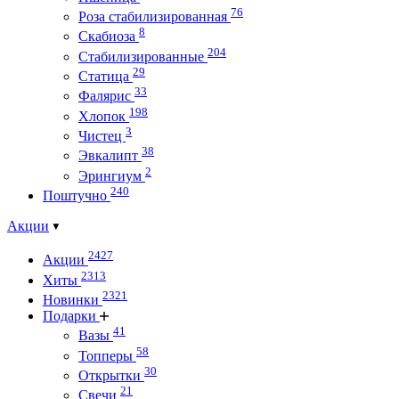
76
Роза стабилизированная
8
Скабиоза
204
Стабилизированные
29
Статица
33
Фалярис
198
Хлопок
3
Чистец
38
Эвкалипт
2
Эрингиум
240
Поштучно
Акции
2427
Акции
2313
Хиты
2321
Новинки
Подарки
41
Вазы
58
Топперы
30
Открытки
21
Свечи