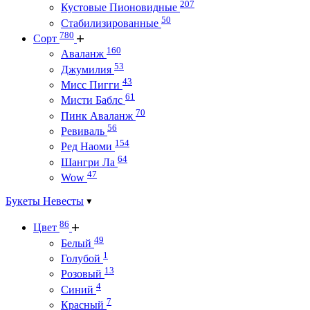
207
Кустовые Пионовидные
50
Стабилизированные
780
Сорт
160
Аваланж
53
Джумилия
43
Мисс Пигги
61
Мисти Баблс
70
Пинк Аваланж
56
Ревиваль
154
Ред Наоми
64
Шангри Ла
47
Wow
Букеты Невесты
86
Цвет
49
Белый
1
Голубой
13
Розовый
4
Синий
7
Красный