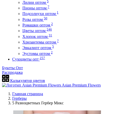
5
Лилии оптом
7
Пионы оптом
1
Подсолнухи оптом
50
Розы оптом
2
Ромашки оптом
246
Цветы оптом
31
Хлопок оптом
7
Хризантемы оптом
5
Эвкалипт оптом
2
Эустомы оптом
257
Сухоцветы опт
Букеты Опт
Распродажа
Калькулятор цветов
Asian Premium Flowers
Главная страница
Герберы
5 Разноцветных Гербер Микс