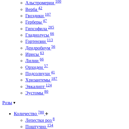
100
Альстромерии
42
Верба
107
Гвоздики
47
Герберы
285
Гипсофила
66
Гладиолусы
113
Гортензии
56
Дендробиум
63
Ирисы
66
Лилии
57
Орхидеи
41
Подсолнухи
187
Хризантемы
124
Эвкалипт
80
Эустомы
Розы
780
Количество
8
Лепестки роз
154
Поштучно