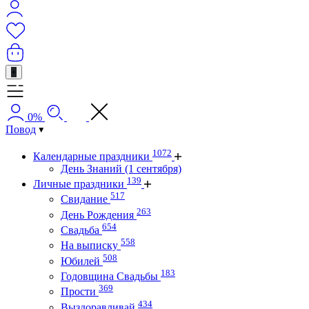
+
0%
Повод
1072
Календарные праздники
День Знаний (1 сентября)
139
Личные праздники
517
Свидание
263
День Рождения
654
Свадьба
558
На выписку
508
Юбилей
183
Годовщина Свадьбы
369
Прости
434
Выздоравливай