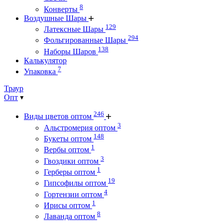
8
Конверты
Воздушные Шары
129
Латексные Шары
294
Фольгированные Шары
138
Наборы Шаров
Калькулятор
7
Упаковка
Траур
Опт
246
Виды цветов оптом
3
Альстромерия оптом
148
Букеты оптом
1
Вербы оптом
3
Гвоздики оптом
1
Герберы оптом
19
Гипсофилы оптом
4
Гортензии оптом
1
Ирисы оптом
8
Лаванда оптом