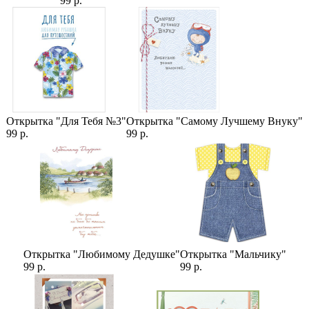
99 р.
Категории:
Цветы
,
Цветы на День Учителя
,
Цены
,
Герберы
,
Букеты на 1
сентября
,
Букеты учителю
Открытка "Для Тебя №3"
Открытка "Самому Лучшему Внуку"
99 р.
99 р.
Открытка "Любимому Дедушке"
Открытка "Мальчику"
99 р.
99 р.