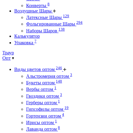
8
Конверты
Воздушные Шары
129
Латексные Шары
294
Фольгированные Шары
138
Наборы Шаров
Калькулятор
7
Упаковка
Траур
Опт
246
Виды цветов оптом
3
Альстромерия оптом
148
Букеты оптом
1
Вербы оптом
3
Гвоздики оптом
1
Герберы оптом
19
Гипсофилы оптом
4
Гортензии оптом
1
Ирисы оптом
8
Лаванда оптом