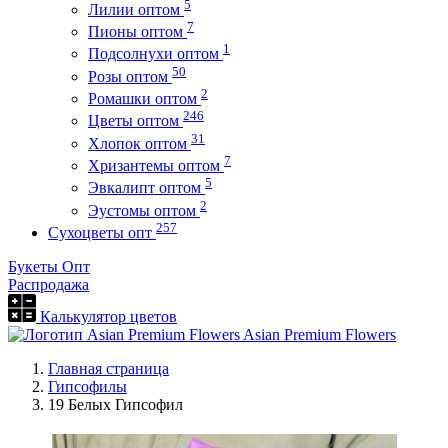
5
Лилии оптом
7
Пионы оптом
1
Подсолнухи оптом
50
Розы оптом
2
Ромашки оптом
246
Цветы оптом
31
Хлопок оптом
7
Хризантемы оптом
5
Эвкалипт оптом
2
Эустомы оптом
257
Сухоцветы опт
Букеты Опт
Распродажа
Калькулятор цветов
Asian Premium Flowers
Главная страница
Гипсофилы
19 Белых Гипсофил