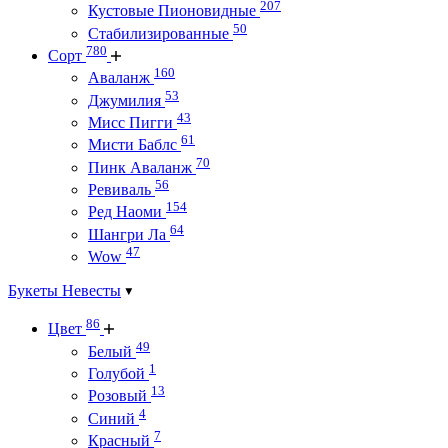
207
Кустовые Пионовидные
50
Стабилизированные
780
Сорт
160
Аваланж
53
Джумилия
43
Мисс Пигги
61
Мисти Баблс
70
Пинк Аваланж
56
Ревиваль
154
Ред Наоми
64
Шангри Ла
47
Wow
Букеты Невесты
86
Цвет
49
Белый
1
Голубой
13
Розовый
4
Синий
7
Красный