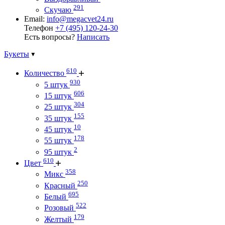
291
Скучаю
Email:
info@megacvet24.ru
Телефон
+7 (495) 120-24-30
Есть вопросы?
Написать
Букеты
610
Количество
930
5 штук
606
15 штук
304
25 штук
155
35 штук
10
45 штук
178
55 штук
2
95 штук
610
Цвет
358
Микс
250
Красный
695
Белый
522
Розовый
179
Желтый