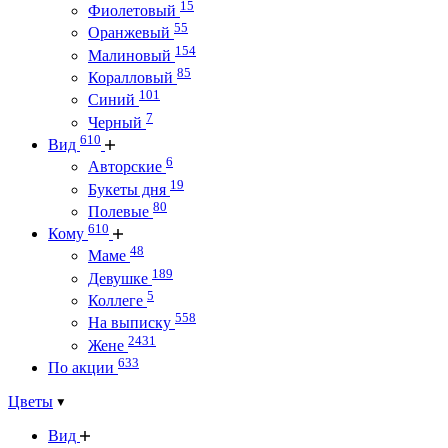
15
Фиолетовый
55
Оранжевый
154
Малиновый
85
Коралловый
101
Синий
7
Черный
610
Вид
6
Авторские
19
Букеты дня
80
Полевые
610
Кому
48
Маме
189
Девушке
5
Коллеге
558
На выписку
2431
Жене
633
По акции
Цветы
Вид