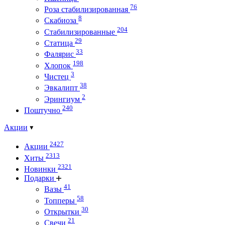
76
Роза стабилизированная
8
Скабиоза
204
Стабилизированные
29
Статица
33
Фалярис
198
Хлопок
3
Чистец
38
Эвкалипт
2
Эрингиум
240
Поштучно
Акции
2427
Акции
2313
Хиты
2321
Новинки
Подарки
41
Вазы
58
Топперы
30
Открытки
21
Свечи