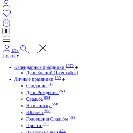
+
0%
Повод
1072
Календарные праздники
День Знаний (1 сентября)
139
Личные праздники
517
Свидание
263
День Рождения
654
Свадьба
558
На выписку
508
Юбилей
183
Годовщина Свадьбы
369
Прости
434
Выздоравливай