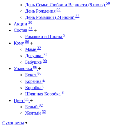
50
День Семьи Любви и Верности (8 июля)
90
День Рождения
32
День Ромашки (24 июня)
30
Акции
86
Состав
5
Ромашки и Пионы
86
Кому
32
Маме
73
Девушке
90
Бабушке
86
Упаковка
86
Букет
4
Корзина
8
Коробка
8
Шляпная Коробка
86
Цвет
32
Белый
32
Желтый
Сухоцветы