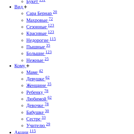
Букет
Вид
20
Сара Бернар
72
Махровые
123
Сезонные
123
Красивые
115
Недорогие
35
Пышные
123
Большие
25
Нежные
Кому
42
Маме
62
Девушке
35
Женщине
78
Ребенку
62
Любимой
78
Девочке
30
Бабушке
33
Сестре
29
Учителю
115
Акции