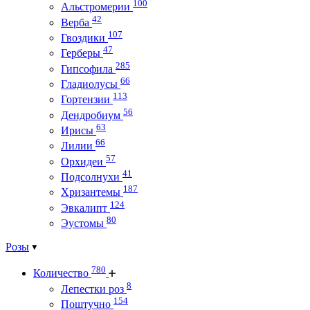
100
Альстромерии
42
Верба
107
Гвоздики
47
Герберы
285
Гипсофила
66
Гладиолусы
113
Гортензии
56
Дендробиум
63
Ирисы
66
Лилии
57
Орхидеи
41
Подсолнухи
187
Хризантемы
124
Эвкалипт
80
Эустомы
Розы
780
Количество
8
Лепестки роз
154
Поштучно