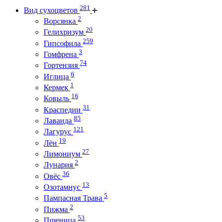
281
Вид сухоцветов
2
Ворсянка
20
Гелихризум
259
Гипсофила
3
Гомфрена
74
Гортензия
6
Иглица
1
Кермек
16
Ковыль
31
Краспедии
85
Лаванда
121
Лагурус
19
Лён
27
Лимониум
2
Лунария
36
Овёс
13
Озотамнус
5
Пампасная Трава
2
Пижма
53
Пшеница