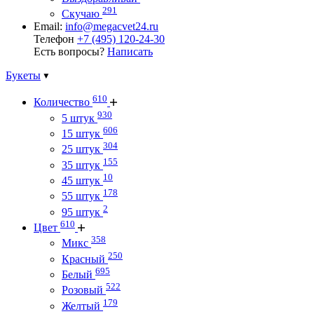
291
Скучаю
Email:
info@megacvet24.ru
Телефон
+7 (495) 120-24-30
Есть вопросы?
Написать
Букеты
610
Количество
930
5 штук
606
15 штук
304
25 штук
155
35 штук
10
45 штук
178
55 штук
2
95 штук
610
Цвет
358
Микс
250
Красный
695
Белый
522
Розовый
179
Желтый