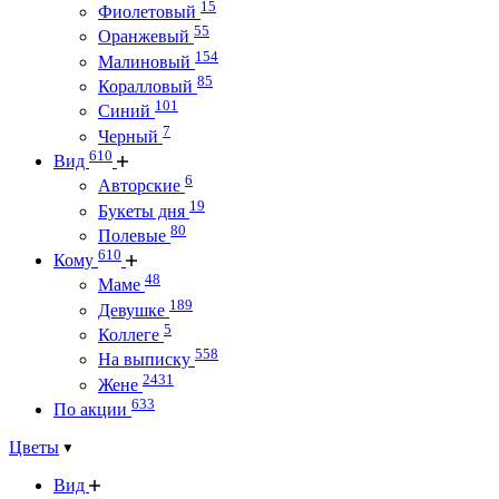
15
Фиолетовый
55
Оранжевый
154
Малиновый
85
Коралловый
101
Синий
7
Черный
610
Вид
6
Авторские
19
Букеты дня
80
Полевые
610
Кому
48
Маме
189
Девушке
5
Коллеге
558
На выписку
2431
Жене
633
По акции
Цветы
Вид