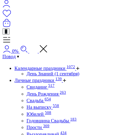
+
0%
Повод
1072
Календарные праздники
День Знаний (1 сентября)
139
Личные праздники
517
Свидание
263
День Рождения
654
Свадьба
558
На выписку
508
Юбилей
183
Годовщина Свадьбы
369
Прости
434
Выздоравливай