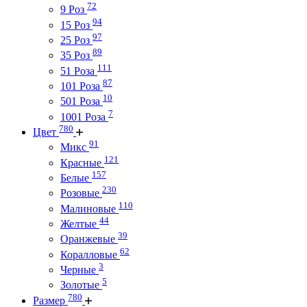
72
9 Роз
94
15 Роз
97
25 Роз
89
35 Роз
111
51 Роза
87
101 Роза
10
501 Роза
7
1001 Роза
780
Цвет
91
Микс
121
Красные
157
Белые
230
Розовые
110
Малиновые
44
Желтые
39
Оранжевые
62
Коралловые
3
Черные
5
Золотые
780
Размер