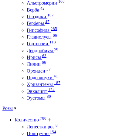
100
Альстромерии
42
Верба
107
Гвоздики
47
Герберы
285
Гипсофила
66
Гладиолусы
113
Гортензии
56
Дендробиум
63
Ирисы
66
Лилии
57
Орхидеи
41
Подсолнухи
187
Хризантемы
124
Эвкалипт
80
Эустомы
Розы
780
Количество
8
Лепестки роз
154
Поштучно