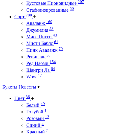
207
Кустовые Пионовидные
50
Стабилизированные
780
Сорт
160
Аваланж
53
Джумилия
43
Мисс Пигги
61
Мисти Баблс
70
Пинк Аваланж
56
Ревиваль
154
Ред Наоми
64
Шангри Ла
47
Wow
Букеты Невесты
86
Цвет
49
Белый
1
Голубой
13
Розовый
4
Синий
7
Красный