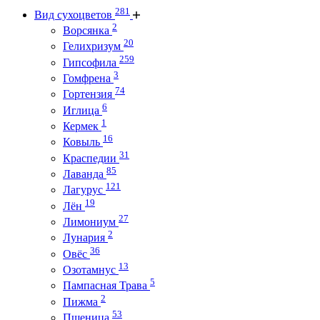
281
Вид сухоцветов
2
Ворсянка
20
Гелихризум
259
Гипсофила
3
Гомфрена
74
Гортензия
6
Иглица
1
Кермек
16
Ковыль
31
Краспедии
85
Лаванда
121
Лагурус
19
Лён
27
Лимониум
2
Лунария
36
Овёс
13
Озотамнус
5
Пампасная Трава
2
Пижма
53
Пшеница