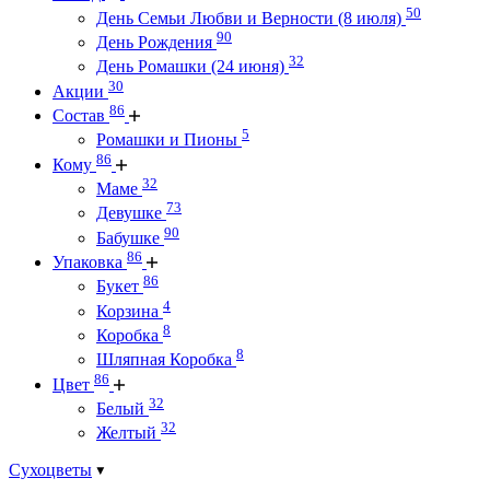
50
День Семьи Любви и Верности (8 июля)
90
День Рождения
32
День Ромашки (24 июня)
30
Акции
86
Состав
5
Ромашки и Пионы
86
Кому
32
Маме
73
Девушке
90
Бабушке
86
Упаковка
86
Букет
4
Корзина
8
Коробка
8
Шляпная Коробка
86
Цвет
32
Белый
32
Желтый
Сухоцветы