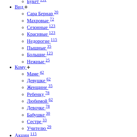
Букет
Вид
20
Сара Бернар
72
Махровые
123
Сезонные
123
Красивые
115
Недорогие
35
Пышные
123
Большие
25
Нежные
Кому
42
Маме
62
Девушке
35
Женщине
78
Ребенку
62
Любимой
78
Девочке
30
Бабушке
33
Сестре
29
Учителю
115
Акции