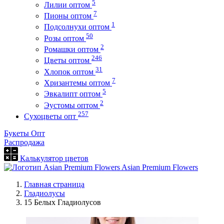
5
Лилии оптом
7
Пионы оптом
1
Подсолнухи оптом
50
Розы оптом
2
Ромашки оптом
246
Цветы оптом
31
Хлопок оптом
7
Хризантемы оптом
5
Эвкалипт оптом
2
Эустомы оптом
257
Сухоцветы опт
Букеты Опт
Распродажа
Калькулятор цветов
Asian Premium Flowers
Главная страница
Гладиолусы
15 Белых Гладиолусов