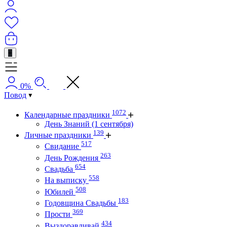
+
0%
Повод
1072
Календарные праздники
День Знаний (1 сентября)
139
Личные праздники
517
Свидание
263
День Рождения
654
Свадьба
558
На выписку
508
Юбилей
183
Годовщина Свадьбы
369
Прости
434
Выздоравливай