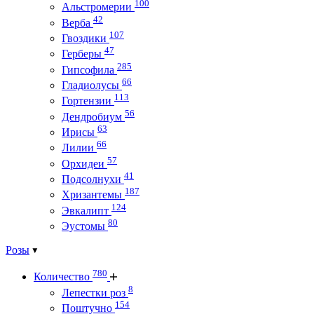
100
Альстромерии
42
Верба
107
Гвоздики
47
Герберы
285
Гипсофила
66
Гладиолусы
113
Гортензии
56
Дендробиум
63
Ирисы
66
Лилии
57
Орхидеи
41
Подсолнухи
187
Хризантемы
124
Эвкалипт
80
Эустомы
Розы
780
Количество
8
Лепестки роз
154
Поштучно