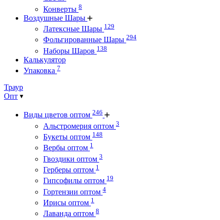
8
Конверты
Воздушные Шары
129
Латексные Шары
294
Фольгированные Шары
138
Наборы Шаров
Калькулятор
7
Упаковка
Траур
Опт
246
Виды цветов оптом
3
Альстромерия оптом
148
Букеты оптом
1
Вербы оптом
3
Гвоздики оптом
1
Герберы оптом
19
Гипсофилы оптом
4
Гортензии оптом
1
Ирисы оптом
8
Лаванда оптом