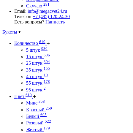
291
Скучаю
Email:
info@megacvet24.ru
Телефон
+7 (495) 120-24-30
Есть вопросы?
Написать
Букеты
610
Количество
930
5 штук
606
15 штук
304
25 штук
155
35 штук
10
45 штук
178
55 штук
2
95 штук
610
Цвет
358
Микс
250
Красный
695
Белый
522
Розовый
179
Желтый