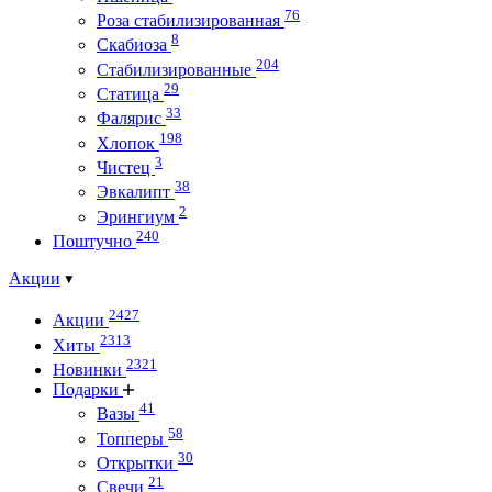
76
Роза стабилизированная
8
Скабиоза
204
Стабилизированные
29
Статица
33
Фалярис
198
Хлопок
3
Чистец
38
Эвкалипт
2
Эрингиум
240
Поштучно
Акции
2427
Акции
2313
Хиты
2321
Новинки
Подарки
41
Вазы
58
Топперы
30
Открытки
21
Свечи