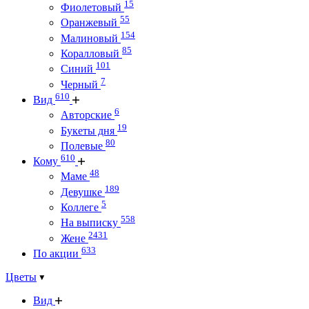
15
Фиолетовый
55
Оранжевый
154
Малиновый
85
Коралловый
101
Синий
7
Черный
610
Вид
6
Авторские
19
Букеты дня
80
Полевые
610
Кому
48
Маме
189
Девушке
5
Коллеге
558
На выписку
2431
Жене
633
По акции
Цветы
Вид