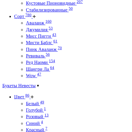
207
Кустовые Пионовидные
50
Стабилизированные
780
Сорт
160
Аваланж
53
Джумилия
43
Мисс Пигги
61
Мисти Баблс
70
Пинк Аваланж
56
Ревиваль
154
Ред Наоми
64
Шангри Ла
47
Wow
Букеты Невесты
86
Цвет
49
Белый
1
Голубой
13
Розовый
4
Синий
7
Красный