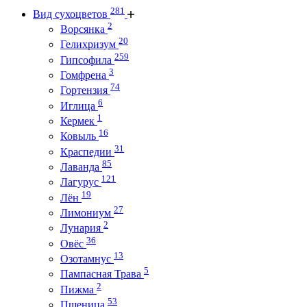
281
Вид сухоцветов
2
Ворсянка
20
Гелихризум
259
Гипсофила
3
Гомфрена
74
Гортензия
6
Иглица
1
Кермек
16
Ковыль
31
Краспедии
85
Лаванда
121
Лагурус
19
Лён
27
Лимониум
2
Лунария
36
Овёс
13
Озотамнус
5
Пампасная Трава
2
Пижма
53
Пшеница