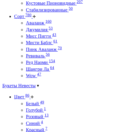
207
Кустовые Пионовидные
50
Стабилизированные
780
Сорт
160
Аваланж
53
Джумилия
43
Мисс Пигги
61
Мисти Баблс
70
Пинк Аваланж
56
Ревиваль
154
Ред Наоми
64
Шангри Ла
47
Wow
Букеты Невесты
86
Цвет
49
Белый
1
Голубой
13
Розовый
4
Синий
7
Красный