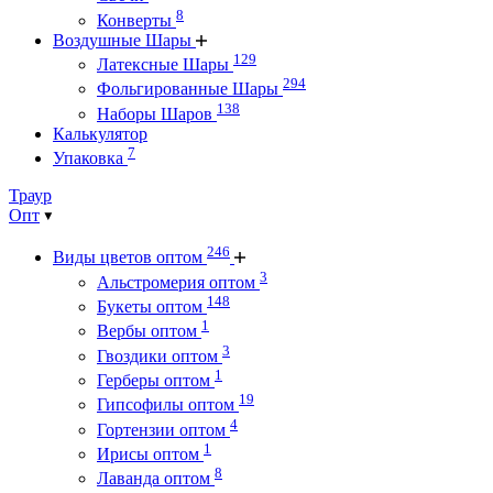
8
Конверты
Воздушные Шары
129
Латексные Шары
294
Фольгированные Шары
138
Наборы Шаров
Калькулятор
7
Упаковка
Траур
Опт
246
Виды цветов оптом
3
Альстромерия оптом
148
Букеты оптом
1
Вербы оптом
3
Гвоздики оптом
1
Герберы оптом
19
Гипсофилы оптом
4
Гортензии оптом
1
Ирисы оптом
8
Лаванда оптом