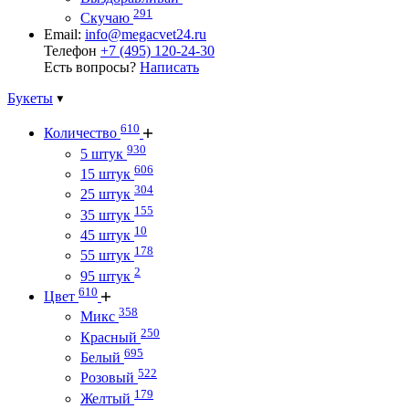
291
Скучаю
Email:
info@megacvet24.ru
Телефон
+7 (495) 120-24-30
Есть вопросы?
Написать
Букеты
610
Количество
930
5 штук
606
15 штук
304
25 штук
155
35 штук
10
45 штук
178
55 штук
2
95 штук
610
Цвет
358
Микс
250
Красный
695
Белый
522
Розовый
179
Желтый