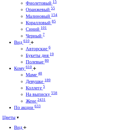
15
Фиолетовый
55
Оранжевый
154
Малиновый
85
Коралловый
101
Синий
7
Черный
610
Вид
6
Авторские
19
Букеты дня
80
Полевые
610
Кому
48
Маме
189
Девушке
5
Коллеге
558
На выписку
2431
Жене
633
По акции
Цветы
Вид