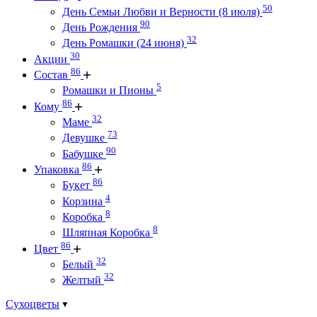
50
День Семьи Любви и Верности (8 июля)
90
День Рождения
32
День Ромашки (24 июня)
30
Акции
86
Состав
5
Ромашки и Пионы
86
Кому
32
Маме
73
Девушке
90
Бабушке
86
Упаковка
86
Букет
4
Корзина
8
Коробка
8
Шляпная Коробка
86
Цвет
32
Белый
32
Желтый
Сухоцветы