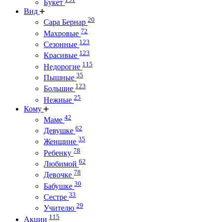
Букет
Вид
20
Сара Бернар
72
Махровые
123
Сезонные
123
Красивые
115
Недорогие
35
Пышные
123
Большие
25
Нежные
Кому
42
Маме
62
Девушке
35
Женщине
78
Ребенку
62
Любимой
78
Девочке
30
Бабушке
33
Сестре
29
Учителю
115
Акции