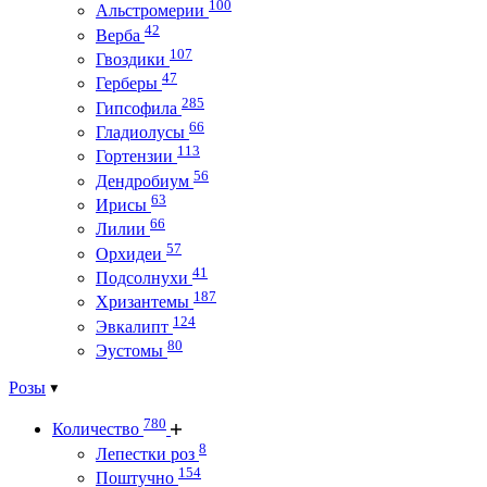
100
Альстромерии
42
Верба
107
Гвоздики
47
Герберы
285
Гипсофила
66
Гладиолусы
113
Гортензии
56
Дендробиум
63
Ирисы
66
Лилии
57
Орхидеи
41
Подсолнухи
187
Хризантемы
124
Эвкалипт
80
Эустомы
Розы
780
Количество
8
Лепестки роз
154
Поштучно