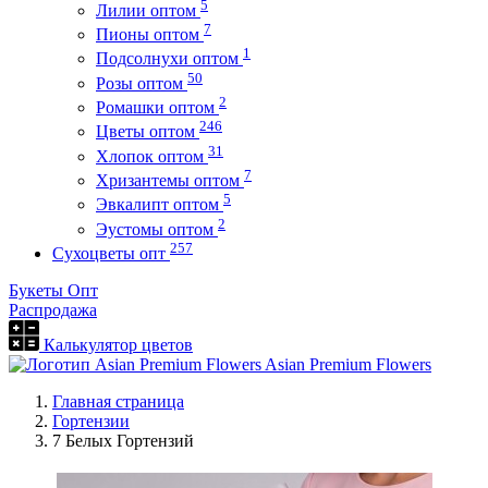
5
Лилии оптом
7
Пионы оптом
1
Подсолнухи оптом
50
Розы оптом
2
Ромашки оптом
246
Цветы оптом
31
Хлопок оптом
7
Хризантемы оптом
5
Эвкалипт оптом
2
Эустомы оптом
257
Сухоцветы опт
Букеты Опт
Распродажа
Калькулятор цветов
Asian Premium Flowers
Главная страница
Гортензии
7 Белых Гортензий