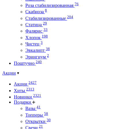
76
Роза стабилизированная
8
Скабиоза
204
Стабилизированные
29
Статица
33
Фалярис
198
Хлопок
3
Чистец
38
Эвкалипт
2
Эрингиум
240
Поштучно
Акции
2427
Акции
2313
Хиты
2321
Новинки
Подарки
41
Вазы
58
Топперы
30
Открытки
21
Свечи