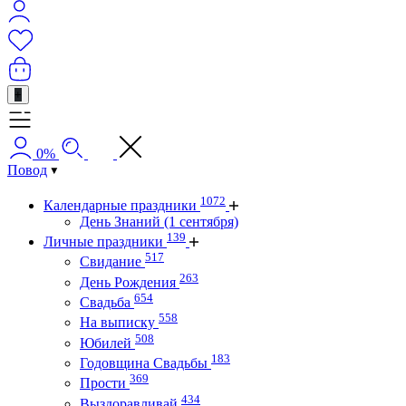
+
0%
Повод
1072
Календарные праздники
День Знаний (1 сентября)
139
Личные праздники
517
Свидание
263
День Рождения
654
Свадьба
558
На выписку
508
Юбилей
183
Годовщина Свадьбы
369
Прости
434
Выздоравливай