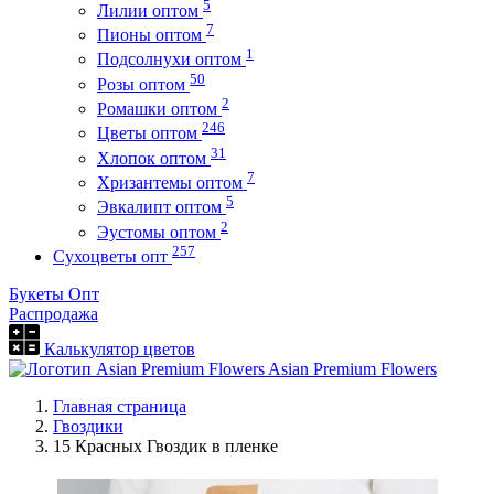
5
Лилии оптом
7
Пионы оптом
1
Подсолнухи оптом
50
Розы оптом
2
Ромашки оптом
246
Цветы оптом
31
Хлопок оптом
7
Хризантемы оптом
5
Эвкалипт оптом
2
Эустомы оптом
257
Сухоцветы опт
Букеты Опт
Распродажа
Калькулятор цветов
Asian Premium Flowers
Главная страница
Гвоздики
15 Красных Гвоздик в пленке