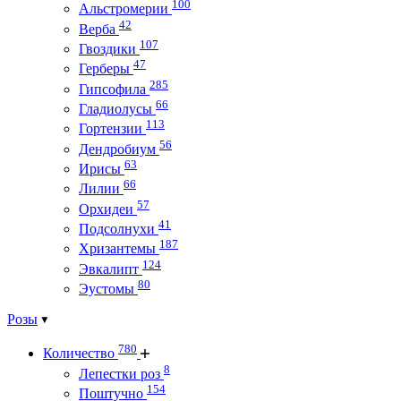
100
Альстромерии
42
Верба
107
Гвоздики
47
Герберы
285
Гипсофила
66
Гладиолусы
113
Гортензии
56
Дендробиум
63
Ирисы
66
Лилии
57
Орхидеи
41
Подсолнухи
187
Хризантемы
124
Эвкалипт
80
Эустомы
Розы
780
Количество
8
Лепестки роз
154
Поштучно