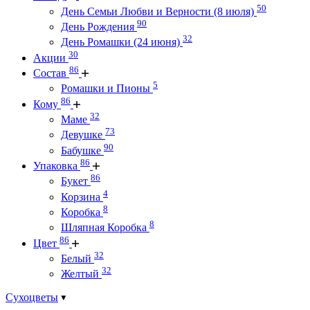
50
День Семьи Любви и Верности (8 июля)
90
День Рождения
32
День Ромашки (24 июня)
30
Акции
86
Состав
5
Ромашки и Пионы
86
Кому
32
Маме
73
Девушке
90
Бабушке
86
Упаковка
86
Букет
4
Корзина
8
Коробка
8
Шляпная Коробка
86
Цвет
32
Белый
32
Желтый
Сухоцветы