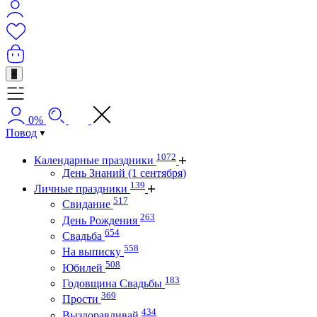
+
0%
Повод
1072
Календарные праздники
День Знаний (1 сентября)
139
Личные праздники
517
Свидание
263
День Рождения
654
Свадьба
558
На выписку
508
Юбилей
183
Годовщина Свадьбы
369
Прости
434
Выздоравливай