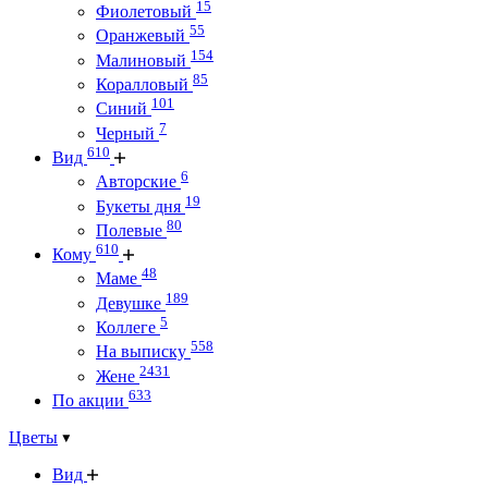
15
Фиолетовый
55
Оранжевый
154
Малиновый
85
Коралловый
101
Синий
7
Черный
610
Вид
6
Авторские
19
Букеты дня
80
Полевые
610
Кому
48
Маме
189
Девушке
5
Коллеге
558
На выписку
2431
Жене
633
По акции
Цветы
Вид