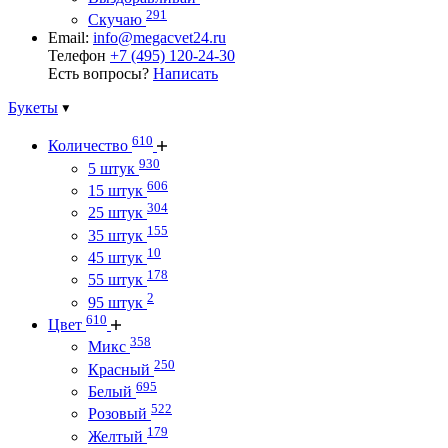
291
Скучаю
Email:
info@megacvet24.ru
Телефон
+7 (495) 120-24-30
Есть вопросы?
Написать
Букеты
610
Количество
930
5 штук
606
15 штук
304
25 штук
155
35 штук
10
45 штук
178
55 штук
2
95 штук
610
Цвет
358
Микс
250
Красный
695
Белый
522
Розовый
179
Желтый