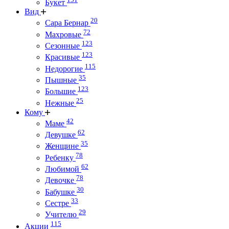
Букет
Вид
20
Сара Бернар
72
Махровые
123
Сезонные
123
Красивые
115
Недорогие
35
Пышные
123
Большие
25
Нежные
Кому
42
Маме
62
Девушке
35
Женщине
78
Ребенку
62
Любимой
78
Девочке
30
Бабушке
33
Сестре
29
Учителю
115
Акции