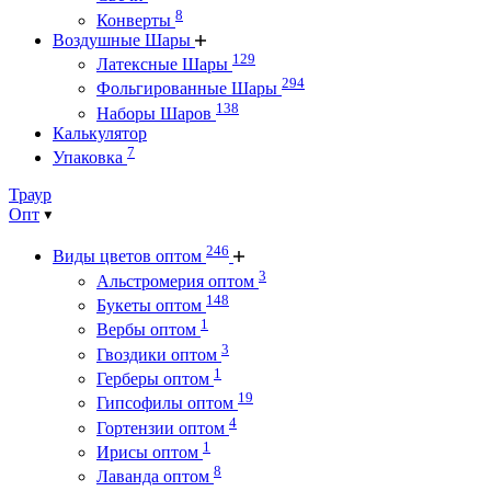
8
Конверты
Воздушные Шары
129
Латексные Шары
294
Фольгированные Шары
138
Наборы Шаров
Калькулятор
7
Упаковка
Траур
Опт
246
Виды цветов оптом
3
Альстромерия оптом
148
Букеты оптом
1
Вербы оптом
3
Гвоздики оптом
1
Герберы оптом
19
Гипсофилы оптом
4
Гортензии оптом
1
Ирисы оптом
8
Лаванда оптом