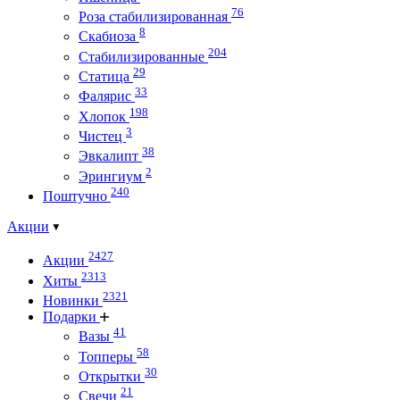
76
Роза стабилизированная
8
Скабиоза
204
Стабилизированные
29
Статица
33
Фалярис
198
Хлопок
3
Чистец
38
Эвкалипт
2
Эрингиум
240
Поштучно
Акции
2427
Акции
2313
Хиты
2321
Новинки
Подарки
41
Вазы
58
Топперы
30
Открытки
21
Свечи