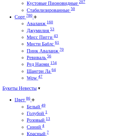
207
Кустовые Пионовидные
50
Стабилизированные
780
Сорт
160
Аваланж
53
Джумилия
43
Мисс Пигги
61
Мисти Баблс
70
Пинк Аваланж
56
Ревиваль
154
Ред Наоми
64
Шангри Ла
47
Wow
Букеты Невесты
86
Цвет
49
Белый
1
Голубой
13
Розовый
4
Синий
7
Красный