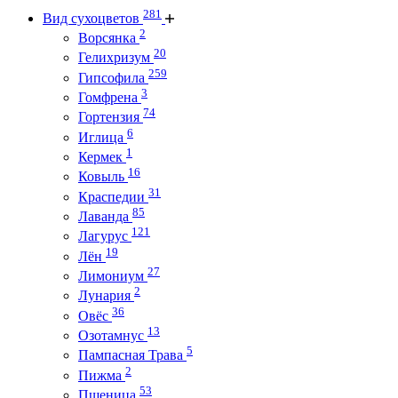
281
Вид сухоцветов
2
Ворсянка
20
Гелихризум
259
Гипсофила
3
Гомфрена
74
Гортензия
6
Иглица
1
Кермек
16
Ковыль
31
Краспедии
85
Лаванда
121
Лагурус
19
Лён
27
Лимониум
2
Лунария
36
Овёс
13
Озотамнус
5
Пампасная Трава
2
Пижма
53
Пшеница