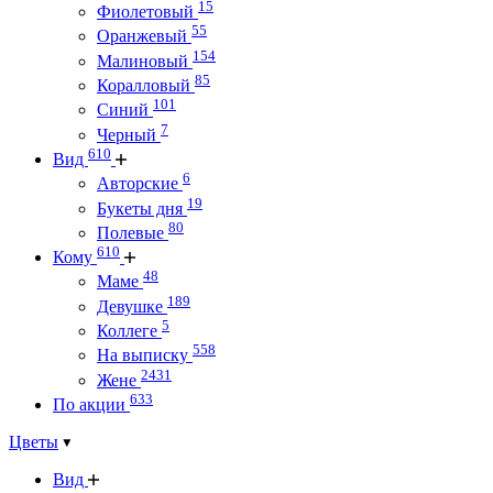
15
Фиолетовый
55
Оранжевый
154
Малиновый
85
Коралловый
101
Синий
7
Черный
610
Вид
6
Авторские
19
Букеты дня
80
Полевые
610
Кому
48
Маме
189
Девушке
5
Коллеге
558
На выписку
2431
Жене
633
По акции
Цветы
Вид