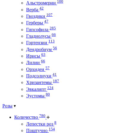
100
Альстромерии
42
Верба
107
Гвоздики
47
Герберы
285
Гипсофила
66
Гладиолусы
113
Гортензии
56
Дендробиум
63
Ирисы
66
Лилии
57
Орхидеи
41
Подсолнухи
187
Хризантемы
124
Эвкалипт
80
Эустомы
Розы
780
Количество
8
Лепестки роз
154
Поштучно