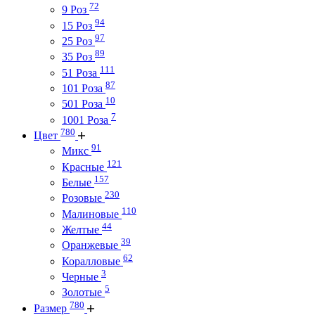
72
9 Роз
94
15 Роз
97
25 Роз
89
35 Роз
111
51 Роза
87
101 Роза
10
501 Роза
7
1001 Роза
780
Цвет
91
Микс
121
Красные
157
Белые
230
Розовые
110
Малиновые
44
Желтые
39
Оранжевые
62
Коралловые
3
Черные
5
Золотые
780
Размер