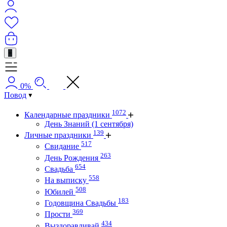
+
0%
Повод
1072
Календарные праздники
День Знаний (1 сентября)
139
Личные праздники
517
Свидание
263
День Рождения
654
Свадьба
558
На выписку
508
Юбилей
183
Годовщина Свадьбы
369
Прости
434
Выздоравливай