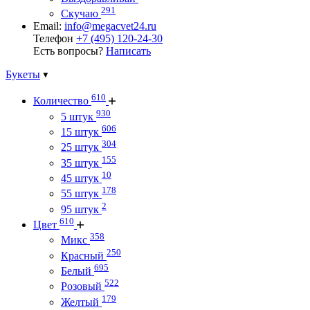
291
Скучаю
Email:
info@megacvet24.ru
Телефон
+7 (495) 120-24-30
Есть вопросы?
Написать
Букеты
610
Количество
930
5 штук
606
15 штук
304
25 штук
155
35 штук
10
45 штук
178
55 штук
2
95 штук
610
Цвет
358
Микс
250
Красный
695
Белый
522
Розовый
179
Желтый