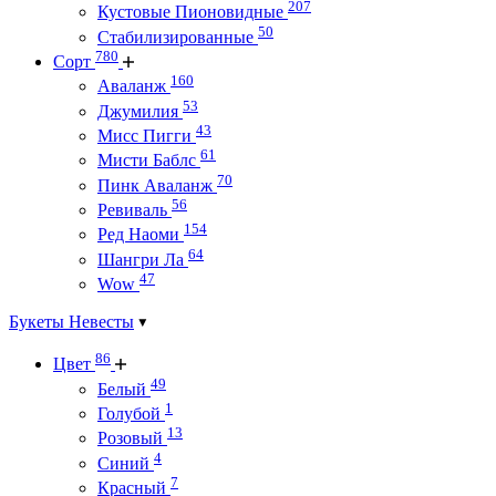
207
Кустовые Пионовидные
50
Стабилизированные
780
Сорт
160
Аваланж
53
Джумилия
43
Мисс Пигги
61
Мисти Баблс
70
Пинк Аваланж
56
Ревиваль
154
Ред Наоми
64
Шангри Ла
47
Wow
Букеты Невесты
86
Цвет
49
Белый
1
Голубой
13
Розовый
4
Синий
7
Красный