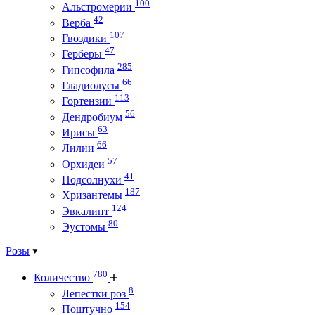
100
Альстромерии
42
Верба
107
Гвоздики
47
Герберы
285
Гипсофила
66
Гладиолусы
113
Гортензии
56
Дендробиум
63
Ирисы
66
Лилии
57
Орхидеи
41
Подсолнухи
187
Хризантемы
124
Эвкалипт
80
Эустомы
Розы
780
Количество
8
Лепестки роз
154
Поштучно