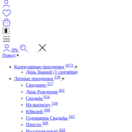
+
0%
Повод
1072
Календарные праздники
День Знаний (1 сентября)
139
Личные праздники
517
Свидание
263
День Рождения
654
Свадьба
558
На выписку
508
Юбилей
183
Годовщина Свадьбы
369
Прости
434
Выздоравливай