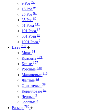
72
9 Роз
94
15 Роз
97
25 Роз
89
35 Роз
111
51 Роза
87
101 Роза
10
501 Роза
7
1001 Роза
780
Цвет
91
Микс
121
Красные
157
Белые
230
Розовые
110
Малиновые
44
Желтые
39
Оранжевые
62
Коралловые
3
Черные
5
Золотые
780
Размер