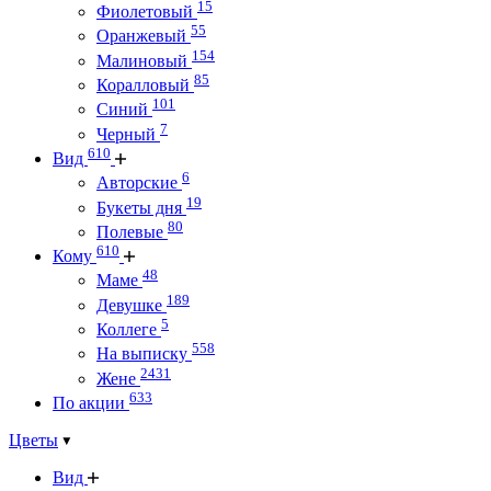
15
Фиолетовый
55
Оранжевый
154
Малиновый
85
Коралловый
101
Синий
7
Черный
610
Вид
6
Авторские
19
Букеты дня
80
Полевые
610
Кому
48
Маме
189
Девушке
5
Коллеге
558
На выписку
2431
Жене
633
По акции
Цветы
Вид