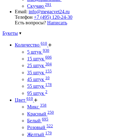
291
Скучаю
Email:
info@megacvet24.ru
Телефон
+7 (495) 120-24-30
Есть вопросы?
Написать
Букеты
610
Количество
930
5 штук
606
15 штук
304
25 штук
155
35 штук
10
45 штук
178
55 штук
2
95 штук
610
Цвет
358
Микс
250
Красный
695
Белый
522
Розовый
179
Желтый