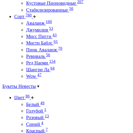
207
Кустовые Пионовидные
50
Стабилизированные
780
Сорт
160
Аваланж
53
Джумилия
43
Мисс Пигги
61
Мисти Баблс
70
Пинк Аваланж
56
Ревиваль
154
Ред Наоми
64
Шангри Ла
47
Wow
Букеты Невесты
86
Цвет
49
Белый
1
Голубой
13
Розовый
4
Синий
7
Красный