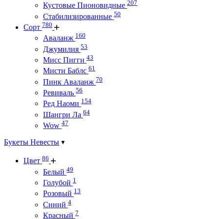
207
Кустовые Пионовидные
50
Стабилизированные
780
Сорт
160
Аваланж
53
Джумилия
43
Мисс Пигги
61
Мисти Баблс
70
Пинк Аваланж
56
Ревиваль
154
Ред Наоми
64
Шангри Ла
47
Wow
Букеты Невесты
86
Цвет
49
Белый
1
Голубой
13
Розовый
4
Синий
7
Красный