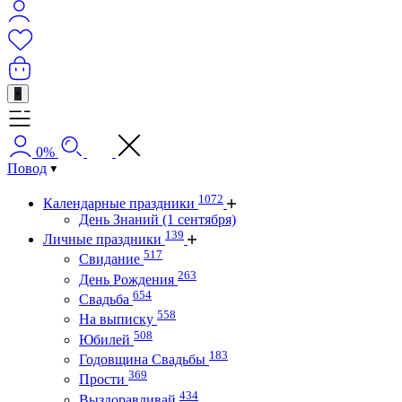
+
0%
Повод
1072
Календарные праздники
День Знаний (1 сентября)
139
Личные праздники
517
Свидание
263
День Рождения
654
Свадьба
558
На выписку
508
Юбилей
183
Годовщина Свадьбы
369
Прости
434
Выздоравливай