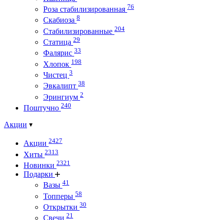
76
Роза стабилизированная
8
Скабиоза
204
Стабилизированные
29
Статица
33
Фалярис
198
Хлопок
3
Чистец
38
Эвкалипт
2
Эрингиум
240
Поштучно
Акции
2427
Акции
2313
Хиты
2321
Новинки
Подарки
41
Вазы
58
Топперы
30
Открытки
21
Свечи