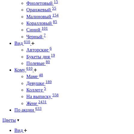
15
Фиолетовый
55
Оранжевый
154
Малиновый
85
Коралловый
101
Синий
7
Черный
610
Вид
6
Авторские
19
Букеты дня
80
Полевые
610
Кому
48
Маме
189
Девушке
5
Коллеге
558
На выписку
2431
Жене
633
По акции
Цветы
Вид