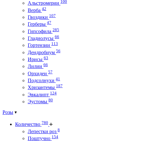
100
Альстромерии
42
Верба
107
Гвоздики
47
Герберы
285
Гипсофила
66
Гладиолусы
113
Гортензии
56
Дендробиум
63
Ирисы
66
Лилии
57
Орхидеи
41
Подсолнухи
187
Хризантемы
124
Эвкалипт
80
Эустомы
Розы
780
Количество
8
Лепестки роз
154
Поштучно