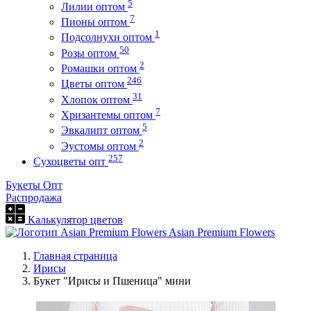
5
Лилии оптом
7
Пионы оптом
1
Подсолнухи оптом
50
Розы оптом
2
Ромашки оптом
246
Цветы оптом
31
Хлопок оптом
7
Хризантемы оптом
5
Эвкалипт оптом
2
Эустомы оптом
257
Сухоцветы опт
Букеты Опт
Распродажа
Калькулятор цветов
Asian Premium Flowers
Главная страница
Ирисы
Букет "Ирисы и Пшеница" мини