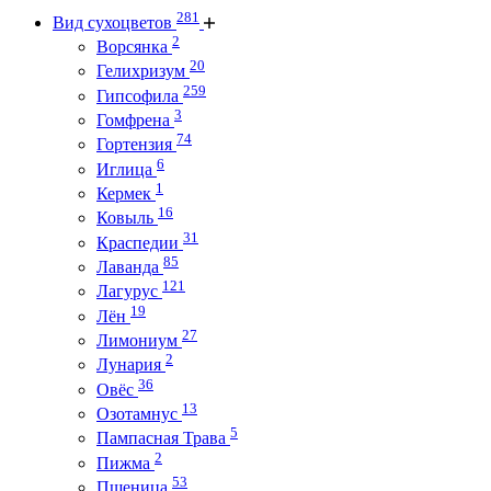
281
Вид сухоцветов
2
Ворсянка
20
Гелихризум
259
Гипсофила
3
Гомфрена
74
Гортензия
6
Иглица
1
Кермек
16
Ковыль
31
Краспедии
85
Лаванда
121
Лагурус
19
Лён
27
Лимониум
2
Лунария
36
Овёс
13
Озотамнус
5
Пампасная Трава
2
Пижма
53
Пшеница