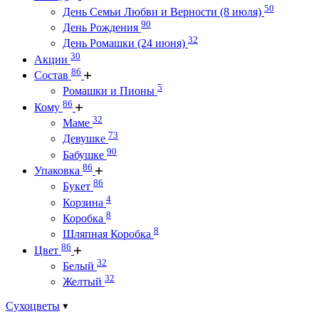
50
День Семьи Любви и Верности (8 июля)
90
День Рождения
32
День Ромашки (24 июня)
30
Акции
86
Состав
5
Ромашки и Пионы
86
Кому
32
Маме
73
Девушке
90
Бабушке
86
Упаковка
86
Букет
4
Корзина
8
Коробка
8
Шляпная Коробка
86
Цвет
32
Белый
32
Желтый
Сухоцветы