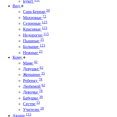
Букет
Вид
20
Сара Бернар
72
Махровые
123
Сезонные
123
Красивые
115
Недорогие
35
Пышные
123
Большие
25
Нежные
Кому
42
Маме
62
Девушке
35
Женщине
78
Ребенку
62
Любимой
78
Девочке
30
Бабушке
33
Сестре
29
Учителю
115
Акции