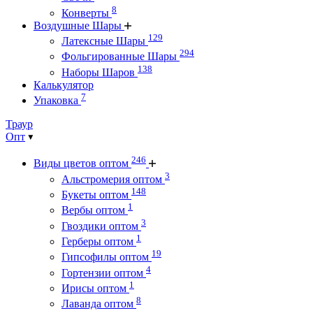
8
Конверты
Воздушные Шары
129
Латексные Шары
294
Фольгированные Шары
138
Наборы Шаров
Калькулятор
7
Упаковка
Траур
Опт
246
Виды цветов оптом
3
Альстромерия оптом
148
Букеты оптом
1
Вербы оптом
3
Гвоздики оптом
1
Герберы оптом
19
Гипсофилы оптом
4
Гортензии оптом
1
Ирисы оптом
8
Лаванда оптом