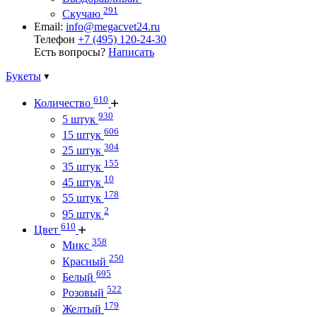
291
Скучаю
Email:
info@megacvet24.ru
Телефон
+7 (495) 120-24-30
Есть вопросы?
Написать
Букеты
610
Количество
930
5 штук
606
15 штук
304
25 штук
155
35 штук
10
45 штук
178
55 штук
2
95 штук
610
Цвет
358
Микс
250
Красный
695
Белый
522
Розовый
179
Желтый