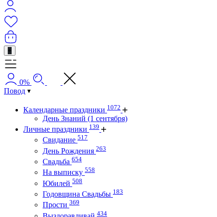
+
0%
Повод
1072
Календарные праздники
День Знаний (1 сентября)
139
Личные праздники
517
Свидание
263
День Рождения
654
Свадьба
558
На выписку
508
Юбилей
183
Годовщина Свадьбы
369
Прости
434
Выздоравливай