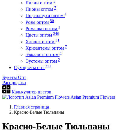
5
Лилии оптом
7
Пионы оптом
1
Подсолнухи оптом
50
Розы оптом
2
Ромашки оптом
246
Цветы оптом
31
Хлопок оптом
7
Хризантемы оптом
5
Эвкалипт оптом
2
Эустомы оптом
257
Сухоцветы опт
Букеты Опт
Распродажа
Калькулятор цветов
Asian Premium Flowers
Главная страница
Красно-Белые Тюльпаны
Красно-Белые Тюльпаны