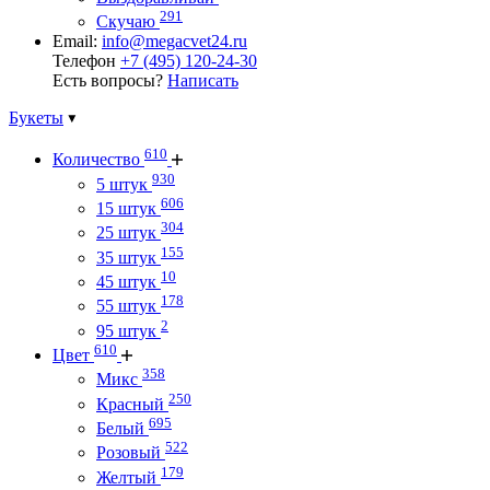
291
Скучаю
Email:
info@megacvet24.ru
Телефон
+7 (495) 120-24-30
Есть вопросы?
Написать
Букеты
610
Количество
930
5 штук
606
15 штук
304
25 штук
155
35 штук
10
45 штук
178
55 штук
2
95 штук
610
Цвет
358
Микс
250
Красный
695
Белый
522
Розовый
179
Желтый