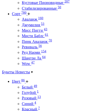
207
Кустовые Пионовидные
50
Стабилизированные
780
Сорт
160
Аваланж
53
Джумилия
43
Мисс Пигги
61
Мисти Баблс
70
Пинк Аваланж
56
Ревиваль
154
Ред Наоми
64
Шангри Ла
47
Wow
Букеты Невесты
86
Цвет
49
Белый
1
Голубой
13
Розовый
4
Синий
7
Красный