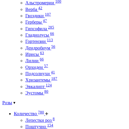
100
Альстромерии
42
Верба
107
Гвоздики
47
Герберы
285
Гипсофила
66
Гладиолусы
113
Гортензии
56
Дендробиум
63
Ирисы
66
Лилии
57
Орхидеи
41
Подсолнухи
187
Хризантемы
124
Эвкалипт
80
Эустомы
Розы
780
Количество
8
Лепестки роз
154
Поштучно