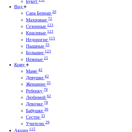
Букет
Вид
20
Сара Бернар
72
Махровые
123
Сезонные
123
Красивые
115
Недорогие
35
Пышные
123
Большие
25
Нежные
Кому
42
Маме
62
Девушке
35
Женщине
78
Ребенку
62
Любимой
78
Девочке
30
Бабушке
33
Сестре
29
Учителю
115
Акции