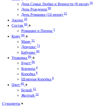
50
День Семьи Любви и Верности (8 июля)
90
День Рождения
32
День Ромашки (24 июня)
30
Акции
86
Состав
5
Ромашки и Пионы
86
Кому
32
Маме
73
Девушке
90
Бабушке
86
Упаковка
86
Букет
4
Корзина
8
Коробка
8
Шляпная Коробка
86
Цвет
32
Белый
32
Желтый
Сухоцветы