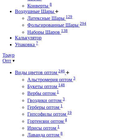
8
Конверты
Воздушные Шары
129
Латексные Шары
294
Фольгированные Шары
138
Наборы Шаров
Калькулятор
7
Упаковка
Траур
Опт
246
Виды цветов оптом
3
Альстромерия оптом
148
Букеты оптом
1
Вербы оптом
3
Гвоздики оптом
1
Герберы оптом
19
Гипсофилы оптом
4
Гортензии оптом
1
Ирисы оптом
8
Лаванда оптом