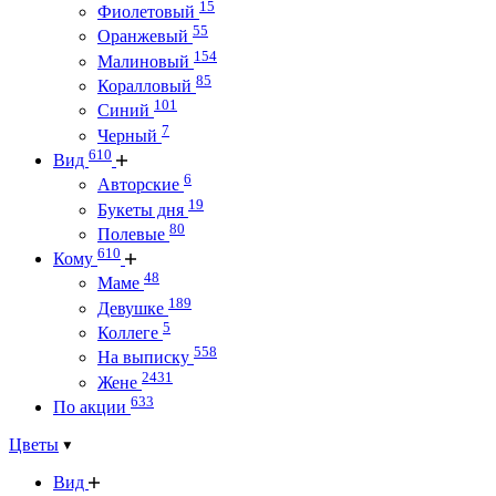
15
Фиолетовый
55
Оранжевый
154
Малиновый
85
Коралловый
101
Синий
7
Черный
610
Вид
6
Авторские
19
Букеты дня
80
Полевые
610
Кому
48
Маме
189
Девушке
5
Коллеге
558
На выписку
2431
Жене
633
По акции
Цветы
Вид