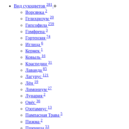
281
Вид сухоцветов
2
Ворсянка
20
Гелихризум
259
Гипсофила
3
Гомфрена
74
Гортензия
6
Иглица
1
Кермек
16
Ковыль
31
Краспедии
85
Лаванда
121
Лагурус
19
Лён
27
Лимониум
2
Лунария
36
Овёс
13
Озотамнус
5
Пампасная Трава
2
Пижма
53
Пшеница