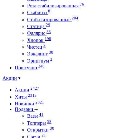
76
Роза стабилизированная
8
Скабиоза
204
Стабилизированные
29
Статица
33
Фалярис
198
Хлопок
3
Чистец
38
Эвкалипт
2
Эрингиум
240
Поштучно
Акции
2427
Акции
2313
Хиты
2321
Новинки
Подарки
41
Вазы
58
Топперы
30
Открытки
21
Свечи