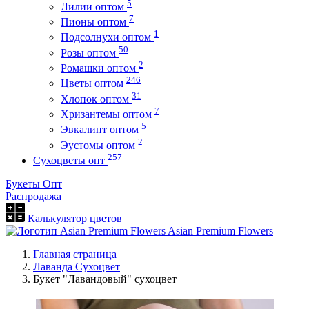
5
Лилии оптом
7
Пионы оптом
1
Подсолнухи оптом
50
Розы оптом
2
Ромашки оптом
246
Цветы оптом
31
Хлопок оптом
7
Хризантемы оптом
5
Эвкалипт оптом
2
Эустомы оптом
257
Сухоцветы опт
Букеты Опт
Распродажа
Калькулятор цветов
Asian Premium Flowers
Главная страница
Лаванда Сухоцвет
Букет "Лавандовый" сухоцвет