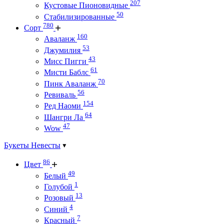
207
Кустовые Пионовидные
50
Стабилизированные
780
Сорт
160
Аваланж
53
Джумилия
43
Мисс Пигги
61
Мисти Баблс
70
Пинк Аваланж
56
Ревиваль
154
Ред Наоми
64
Шангри Ла
47
Wow
Букеты Невесты
86
Цвет
49
Белый
1
Голубой
13
Розовый
4
Синий
7
Красный