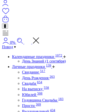
+
0%
Повод
1072
Календарные праздники
День Знаний (1 сентября)
139
Личные праздники
517
Свидание
263
День Рождения
654
Свадьба
558
На выписку
508
Юбилей
183
Годовщина Свадьбы
369
Прости
434
Выздоравливай