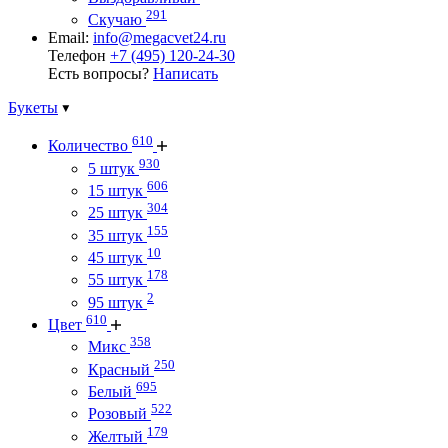
291
Скучаю
Email:
info@megacvet24.ru
Телефон
+7 (495) 120-24-30
Есть вопросы?
Написать
Букеты
610
Количество
930
5 штук
606
15 штук
304
25 штук
155
35 штук
10
45 штук
178
55 штук
2
95 штук
610
Цвет
358
Микс
250
Красный
695
Белый
522
Розовый
179
Желтый