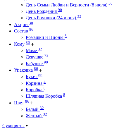
50
День Семьи Любви и Верности (8 июля)
90
День Рождения
32
День Ромашки (24 июня)
30
Акции
86
Состав
5
Ромашки и Пионы
86
Кому
32
Маме
73
Девушке
90
Бабушке
86
Упаковка
86
Букет
4
Корзина
8
Коробка
8
Шляпная Коробка
86
Цвет
32
Белый
32
Желтый
Сухоцветы