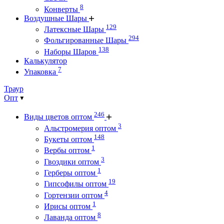
8
Конверты
Воздушные Шары
129
Латексные Шары
294
Фольгированные Шары
138
Наборы Шаров
Калькулятор
7
Упаковка
Траур
Опт
246
Виды цветов оптом
3
Альстромерия оптом
148
Букеты оптом
1
Вербы оптом
3
Гвоздики оптом
1
Герберы оптом
19
Гипсофилы оптом
4
Гортензии оптом
1
Ирисы оптом
8
Лаванда оптом