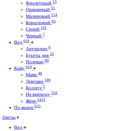
15
Фиолетовый
55
Оранжевый
154
Малиновый
85
Коралловый
101
Синий
7
Черный
610
Вид
6
Авторские
19
Букеты дня
80
Полевые
610
Кому
48
Маме
189
Девушке
5
Коллеге
558
На выписку
2431
Жене
633
По акции
Цветы
Вид