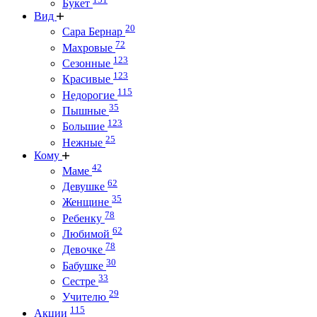
Букет
Вид
20
Сара Бернар
72
Махровые
123
Сезонные
123
Красивые
115
Недорогие
35
Пышные
123
Большие
25
Нежные
Кому
42
Маме
62
Девушке
35
Женщине
78
Ребенку
62
Любимой
78
Девочке
30
Бабушке
33
Сестре
29
Учителю
115
Акции