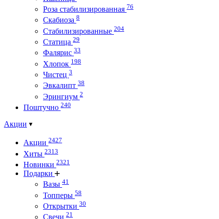
76
Роза стабилизированная
8
Скабиоза
204
Стабилизированные
29
Статица
33
Фалярис
198
Хлопок
3
Чистец
38
Эвкалипт
2
Эрингиум
240
Поштучно
Акции
2427
Акции
2313
Хиты
2321
Новинки
Подарки
41
Вазы
58
Топперы
30
Открытки
21
Свечи