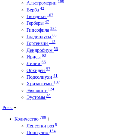
100
Альстромерии
42
Верба
107
Гвоздики
47
Герберы
285
Гипсофила
66
Гладиолусы
113
Гортензии
56
Дендробиум
63
Ирисы
66
Лилии
57
Орхидеи
41
Подсолнухи
187
Хризантемы
124
Эвкалипт
80
Эустомы
Розы
780
Количество
8
Лепестки роз
154
Поштучно