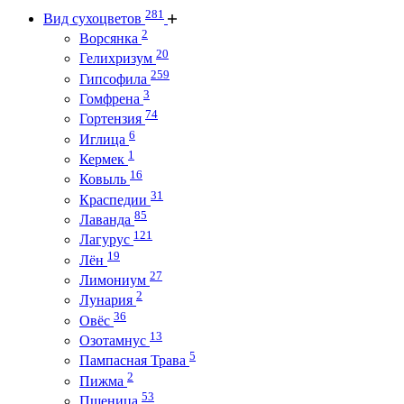
281
Вид сухоцветов
2
Ворсянка
20
Гелихризум
259
Гипсофила
3
Гомфрена
74
Гортензия
6
Иглица
1
Кермек
16
Ковыль
31
Краспедии
85
Лаванда
121
Лагурус
19
Лён
27
Лимониум
2
Лунария
36
Овёс
13
Озотамнус
5
Пампасная Трава
2
Пижма
53
Пшеница