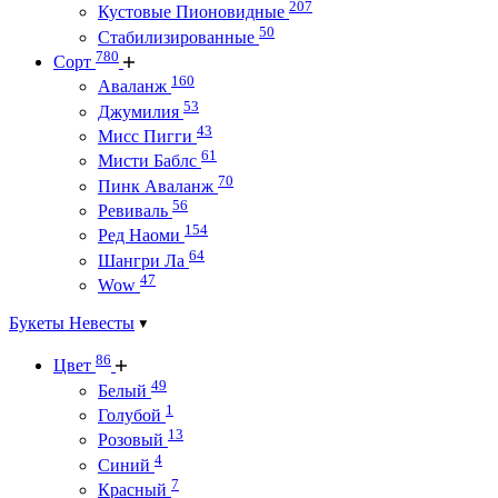
207
Кустовые Пионовидные
50
Стабилизированные
780
Сорт
160
Аваланж
53
Джумилия
43
Мисс Пигги
61
Мисти Баблс
70
Пинк Аваланж
56
Ревиваль
154
Ред Наоми
64
Шангри Ла
47
Wow
Букеты Невесты
86
Цвет
49
Белый
1
Голубой
13
Розовый
4
Синий
7
Красный