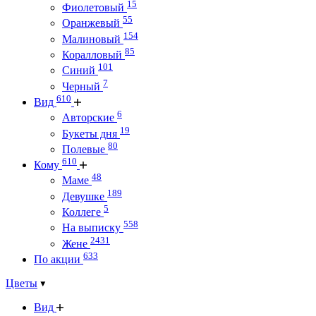
15
Фиолетовый
55
Оранжевый
154
Малиновый
85
Коралловый
101
Синий
7
Черный
610
Вид
6
Авторские
19
Букеты дня
80
Полевые
610
Кому
48
Маме
189
Девушке
5
Коллеге
558
На выписку
2431
Жене
633
По акции
Цветы
Вид