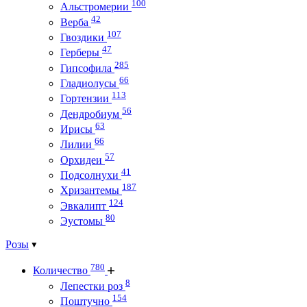
100
Альстромерии
42
Верба
107
Гвоздики
47
Герберы
285
Гипсофила
66
Гладиолусы
113
Гортензии
56
Дендробиум
63
Ирисы
66
Лилии
57
Орхидеи
41
Подсолнухи
187
Хризантемы
124
Эвкалипт
80
Эустомы
Розы
780
Количество
8
Лепестки роз
154
Поштучно