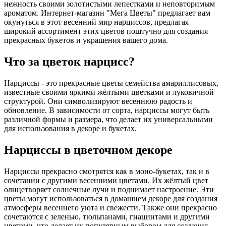
нежность своими золотистыми лепестками и неповторимым
ароматом. Интернет-магазин "Мега Цветы" предлагает вам
окунуться в этот весенний мир нарциссов, предлагая
широкий ассортимент этих цветов поштучно для создания
прекрасных букетов и украшения вашего дома.
Что за цветок нарцисс?
Нарциссы - это прекрасные цветы семейства амариллисовых,
известные своими яркими жёлтыми цветками и луковичной
структурой. Они символизируют весеннюю радость и
обновление. В зависимости от сорта, нарциссы могут быть
различной формы и размера, что делает их универсальными
для использования в декоре и букетах.
Нарциссы в цветочном декоре
Нарциссы прекрасно смотрятся как в моно-букетах, так и в
сочетании с другими весенними цветами. Их жёлтый цвет
олицетворяет солнечные лучи и поднимает настроение. Эти
цветы могут использоваться в домашнем декоре для создания
атмосферы весеннего уюта и свежести. Также они прекрасно
сочетаются с зеленью, тюльпанами, гиацинтами и другими
цветами, что делает их популярным выбором для создания