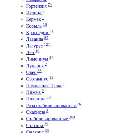
74
Гортензия
6
Иглица
1
Кермек
16
Ковыль
31
Краспедии
85
Лаванда
121
Лагурус
19
Лён
27
Лимониум
2
Лунария
36
Овёс
13
Озотамнус
5
Пампасная Трава
2
Пижма
53
Пшеница
76
Роза стабилизированная
8
Скабиоза
204
Стабилизированные
29
Статица
33
Фалярис