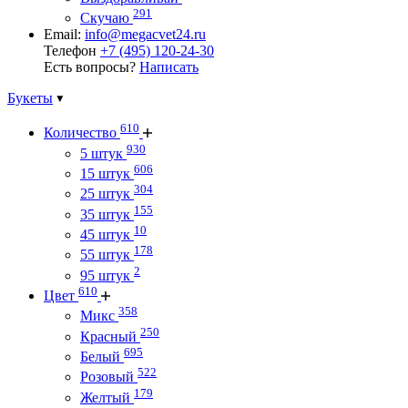
291
Скучаю
Email:
info@megacvet24.ru
Телефон
+7 (495) 120-24-30
Есть вопросы?
Написать
Букеты
610
Количество
930
5 штук
606
15 штук
304
25 штук
155
35 штук
10
45 штук
178
55 штук
2
95 штук
610
Цвет
358
Микс
250
Красный
695
Белый
522
Розовый
179
Желтый