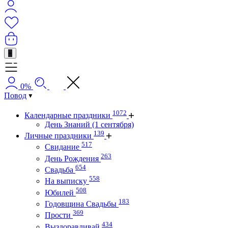
+
0%
Повод
1072
Календарные праздники
День Знаний (1 сентября)
139
Личные праздники
517
Свидание
263
День Рождения
654
Свадьба
558
На выписку
508
Юбилей
183
Годовщина Свадьбы
369
Прости
434
Выздоравливай